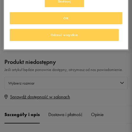
Dostosuj
0.0
(
0
)
OK
0
zł
z Vat
+ 0 PKT W
KLUBIE 50 STYLE
Odrzuć wszystkie
Produkt niedostępny
Jeśli artykuł będzie ponownie dostępny, otrzymasz od nas powiadomienie.
Wybierz rozmiar
Sprawdź dostępność w salonach
Rozmiary EU
Rozmiary US
42
26,5 cm
Powiadom o dostępności
Szczegóły i opis
Dostawa i płatność
Opinie
42 2/3
27 cm
Powiadom o dostępności