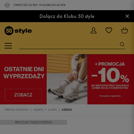
ZWROT DO 30 DNI. W KLUBIE DO 60 DNI.
×
Dołącz do Klubu 50 style
STRONA GŁÓWNA
MĘSKIE
MARKI
ADIDAS
PRODUKT NIEDOSTĘPNY