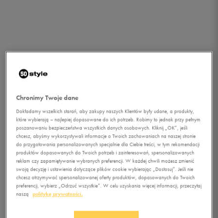
Chronimy Twoje dane
Dokładamy wszelkich starań, aby zakupy naszych Klientów były udane, a produkty,
które wybierają – najlepiej dopasowane do ich potrzeb. Robimy to jednak przy pełnym
poszanowaniu bezpieczeństwa wszystkich danych osobowych. Kliknij „OK”, jeśli
chcesz, abyśmy wykorzystywali informacje o Twoich zachowaniach na naszej stronie
1/1
do przygotowania personalizowanych specjalnie dla Ciebie treści, w tym rekomendacji
produktów dopasowanych do Twoich potrzeb i zainteresowań, spersonalizowanych
reklam czy zapamiętywanie wybranych preferencji. W każdej chwili możesz zmienić
swoją decyzję i ustawienia dotyczące plików cookie wybierając „Dostosuj”. Jeśli nie
chcesz otrzymywać spersonalizowanej oferty produktów, dopasowanych do Twoich
preferencji, wybierz „Odrzuć wszystkie”. W celu uzyskania więcej informacji, przeczytaj
naszą
politykę prywatności.
ADIDAS ZX 630