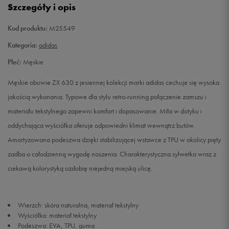
Szczegóły i opis
43 1/3
27,5 cm
Powiadom o dostępności
Kod produktu:
M25549
44
28 cm
Powiadom o dostępności
Kategoria:
adidas
Płeć:
Męskie
44 2/3
28,5 cm
Powiadom o dostępności
Męskie obuwie ZX 630 z jesiennej kolekcji marki adidas cechuje się wysoka
45 1/3
29 cm
Powiadom o dostępności
jakością wykonania. Typowe dla stylu retro-running połączenie zamszu i
materiału tekstylnego zapewni komfort i dopasowanie. Miła w dotyku i
46
29,5 cm
Powiadom o dostępności
oddychająca wyściółka oferuje odpowiedni klimat wewnątrz butów.
Amortyzowana podeszwa dzięki stabilizującej wstawce z TPU w okolicy pięty
47 1/3
30,5 cm
Powiadom o dostępności
zadba o całodzienną wygodę noszenia. Charakterystyczna sylwetka wraz z
ciekawą kolorystyką ozdobię niejedną miejską ulicę.
Wierzch: skóra naturalna, materiał tekstylny
Wyściółka: materiał tekstylny
Podeszwa: EVA, TPU, guma