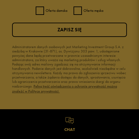
Oferta damska
Oferta męska
ZAPISZ SIĘ
Administratorem danych osobowych jest Marketing Investment Group S.A. z
siedzibą w Krakowie (31-871), os. Dywizjonu 303 paw. 1, udostępnione
powyżej dane będą przetwarzane w prawnie uzasadnionym interesie
administratora, za który uważa się marketing produktów i usług własnych.
Podając swój adres mailowy zgadzasz się na otrzymywanie informacji
handlowych. Podanie danych jest dobrowolne, aczkolwiek niezbędne w celu
otrzymywania newslettera. Każdy ma prawo do zgłoszenia sprzeciwu wobec
przetwarzania, a także żądania dostępu do danych, sprostowania, usunięcia
lub ograniczenia przetwarzania oraz prawo wniesienia skargi do organu
nadzorczego.
Pełną treść oświadczenia o ochronie prywatności można
znaleźć w Polityce prywatności.
CHAT