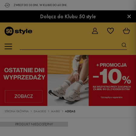
ZWROT DO 30 DNI. W KLUBIE DO 60 DNI.
×
Dołącz do Klubu 50 style
STRONA GŁÓWNA
DAMSKIE
MARKI
ADIDAS
PRODUKT NIEDOSTĘPNY