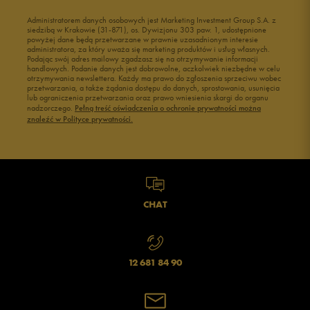
Administratorem danych osobowych jest Marketing Investment Group S.A. z
siedzibą w Krakowie (31-871), os. Dywizjonu 303 paw. 1, udostępnione
powyżej dane będą przetwarzane w prawnie uzasadnionym interesie
administratora, za który uważa się marketing produktów i usług własnych.
Podając swój adres mailowy zgadzasz się na otrzymywanie informacji
handlowych. Podanie danych jest dobrowolne, aczkolwiek niezbędne w celu
otrzymywania newslettera. Każdy ma prawo do zgłoszenia sprzeciwu wobec
przetwarzania, a także żądania dostępu do danych, sprostowania, usunięcia
lub ograniczenia przetwarzania oraz prawo wniesienia skargi do organu
nadzorczego.
Pełną treść oświadczenia o ochronie prywatności można
znaleźć w Polityce prywatności.
CHAT
12 681 84 90