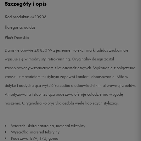
Szczegóły i opis
38
23,5 cm
Powiadom o dostępności
Kod produktu:
M20906
38 2/3
24 cm
Powiadom o dostępności
Kategoria:
adidas
Płeć:
Damskie
39 1/3
24,5 cm
Powiadom o dostępności
Damskie obuwie ZX 850 W z jesiennej kolekcji marki adidas znakomicie
40
25 cm
Powiadom o dostępności
wpisuje się w modny styl retro-running. Oryginalny design został
zainspirowany wzornictwem z lat osiemdziesiątych. Wykonanie z połączenia
40 2/3
25,5 cm
Powiadom o dostępności
zamszu z materiałem tekstylnym zapewni komfort i dopasowanie. Miła w
dotyku i oddychająca wyściółka zadba o odpowiedni klimat wewnątrz butów.
41 1/3
26 cm
Powiadom o dostępności
Amortyzowana i stabilizująca podeszwa oferuje całodzienna wygodę
noszenia. Oryginalna kolorystyka ozdobi wiele kobiecych stylizacji.
42 2/3
27 cm
Powiadom o dostępności
Wierzch: skóra naturalna, materiał tekstylny
Wyściółka: materiał tekstylny
Podeszwa: EVA, TPU, guma