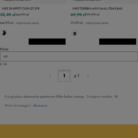
NIKE SKARPETY CUSH QT 3PR
NIKE TOREBKA MINI SMALL ITEMS BAG
58,49 zł
69,99 zł
64,99 zł
99,99 zł
64,99 zł
- najniższa cena
71,99 zł
- najniższa cena
Pokaż
60
z 14
z
1
Przeglądasz
akcesoria sportowe Nike kolor czarny
. Dostępne modele:
14
Wróć do kategorii:
Akcesoria