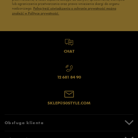
lub ograniczenia przetwarzania oraz prawo wniesienia skargi do organu
nadzorczego.
Pełną treść oświadczenia o ochronie prywatności można
znaleźć w Polityce prywatności.
CHAT
12 681 84 90
SKLEP@50STYLE.COM
Obsługa klienta
Centrum Pomocy