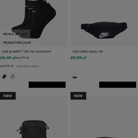
PROMO: DO -30%
PRODUKT SPECJALNY
NIKE SKARPETY *3PK VAL.NOS SHOW
NIKE NERKA SMALL HIP
58,49 zł
89,99 zł
64,99 zł
64,99 zł
- najniższa cena
NEW
NEW