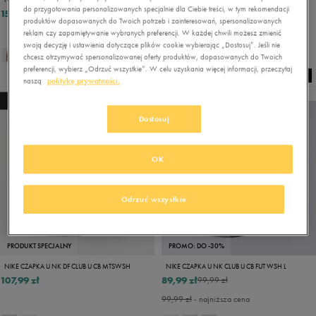
do przygotowania personalizowanych specjalnie dla Ciebie treści, w tym rekomendacji
159,99 zł
58,49 zł
64,99 zł
produktów dopasowanych do Twoich potrzeb i zainteresowań, spersonalizowanych
64,99 zł
- najniższa cena
reklam czy zapamiętywanie wybranych preferencji. W każdej chwili możesz zmienić
swoją decyzję i ustawienia dotyczące plików cookie wybierając „Dostosuj”. Jeśli nie
chcesz otrzymywać spersonalizowanej oferty produktów, dopasowanych do Twoich
preferencji, wybierz „Odrzuć wszystkie”. W celu uzyskania więcej informacji, przeczytaj
naszą
politykę prywatności.
NEW
NEW
Dostosuj
OK
Odrzuć wszystkie
PRODUKT SPECJALNY
PROMO: DO -30%
NIKE CZAPKA U NK DF CLUB U CB MTSWSH
NIKE CZAPKA U NK CLUB U CB FUT WSH L
107,99 zł
89,99 zł
99,99 zł
99,99 zł
- najniższa cena