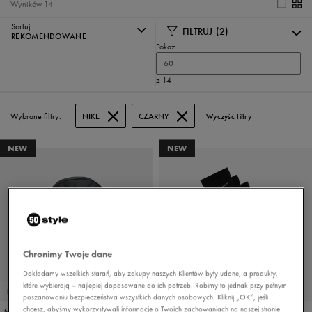
Wyników
14
Sortuj:
FILTRUJ
(2)
REKOMENDOWANE
Pokaż
60
z 14
Wybrane filtry:
NIKE
CZARNY
Wyczyść filtry
NEW
NEW
Chronimy Twoje dane
PROMO: DO -30%
Dokładamy wszelkich starań, aby zakupy naszych Klientów były udane, a produkty,
które wybierają – najlepiej dopasowane do ich potrzeb. Robimy to jednak przy pełnym
PRODUKT SPECJALNY
PRODUKT SPECJALNY
poszanowaniu bezpieczeństwa wszystkich danych osobowych. Kliknij „OK”, jeśli
chcesz, abyśmy wykorzystywali informacje o Twoich zachowaniach na naszej stronie
NIKE ELEMENT BACKPACK
NIKE SKARPETY 3PPK VALUE COTTON CREW