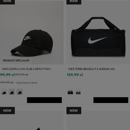
NEW
NEW
PRODUKT SPECJALNY
NIKE CZAPKA U NK CLUB U CB FUT WSH L
NIKE TORBA BRASILIA 9.5 MEDIUM 60L
99,99 zł
159,99 zł
119,99 zł
119,99 zł
- najniższa cena
NEW
NEW