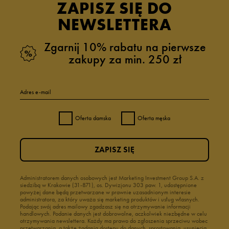
ZAPISZ SIĘ DO
NEWSLETTERA
Zgarnij 10% rabatu na pierwsze
zakupy za min. 250 zł
Adres e-mail
Oferta damska
Oferta męska
ZAPISZ SIĘ
Administratorem danych osobowych jest Marketing Investment Group S.A. z
siedzibą w Krakowie (31-871), os. Dywizjonu 303 paw. 1, udostępnione
powyżej dane będą przetwarzane w prawnie uzasadnionym interesie
administratora, za który uważa się marketing produktów i usług własnych.
Podając swój adres mailowy zgadzasz się na otrzymywanie informacji
handlowych. Podanie danych jest dobrowolne, aczkolwiek niezbędne w celu
otrzymywania newslettera. Każdy ma prawo do zgłoszenia sprzeciwu wobec
przetwarzania, a także żądania dostępu do danych, sprostowania, usunięcia