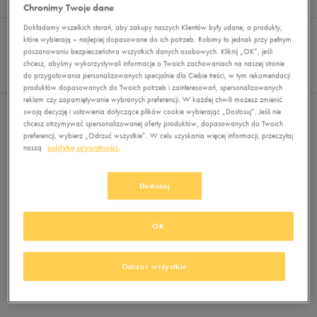
Wyników
0
Chronimy Twoje dane
Sortuj:
Dokładamy wszelkich starań, aby zakupy naszych Klientów były udane, a produkty,
FILTRUJ
(2)
REKOMENDOWANE
które wybierają – najlepiej dopasowane do ich potrzeb. Robimy to jednak przy pełnym
Pokaż
poszanowaniu bezpieczeństwa wszystkich danych osobowych. Kliknij „OK”, jeśli
chcesz, abyśmy wykorzystywali informacje o Twoich zachowaniach na naszej stronie
60
do przygotowania personalizowanych specjalnie dla Ciebie treści, w tym rekomendacji
z 0
produktów dopasowanych do Twoich potrzeb i zainteresowań, spersonalizowanych
reklam czy zapamiętywanie wybranych preferencji. W każdej chwili możesz zmienić
swoją decyzję i ustawienia dotyczące plików cookie wybierając „Dostosuj”. Jeśli nie
Wybrane filtry:
DŁUGIE
MULTICOLOR
Wyczyść filtry
chcesz otrzymywać spersonalizowanej oferty produktów, dopasowanych do Twoich
preferencji, wybierz „Odrzuć wszystkie”. W celu uzyskania więcej informacji, przeczytaj
naszą
politykę prywatności.
Dostosuj
OK
Brak produktów do wyświetlenia
Zmień kryteria wyszukiwania lub
Odrzuć wszystkie
usuń wybrane filtry