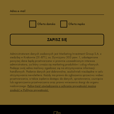
Adres e-mail
Oferta damska
Oferta męska
ZAPISZ SIĘ
Administratorem danych osobowych jest Marketing Investment Group S.A. z
siedzibą w Krakowie (31-871), os. Dywizjonu 303 paw. 1, udostępnione
powyżej dane będą przetwarzane w prawnie uzasadnionym interesie
administratora, za który uważa się marketing produktów i usług własnych.
Podając swój adres mailowy zgadzasz się na otrzymywanie informacji
handlowych. Podanie danych jest dobrowolne, aczkolwiek niezbędne w celu
otrzymywania newslettera. Każdy ma prawo do zgłoszenia sprzeciwu wobec
przetwarzania, a także żądania dostępu do danych, sprostowania, usunięcia
lub ograniczenia przetwarzania oraz prawo wniesienia skargi do organu
nadzorczego.
Pełną treść oświadczenia o ochronie prywatności można
znaleźć w Polityce prywatności.