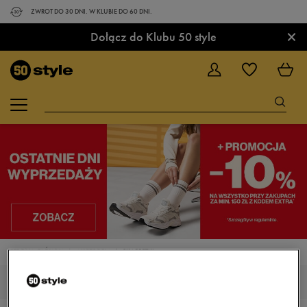
ZWROT DO 30 DNI. W KLUBIE DO 60 DNI.
×
Dołącz do Klubu 50 style
STRONA GŁÓWNA
AKCESORIA
SKARPETKI
SKARPETKI DŁUGIE KOLOR MULTICOLOR