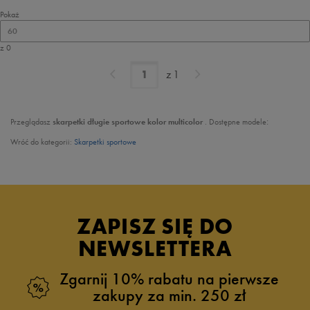
Pokaż
60
z 0
z
1
:
Przeglądasz
skarpetki długie sportowe kolor multicolor
. Dostępne modele
Wróć do kategorii:
Skarpetki sportowe
ZAPISZ SIĘ DO
NEWSLETTERA
Zgarnij 10% rabatu na pierwsze
zakupy za min. 250 zł