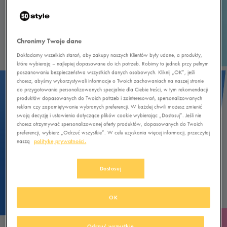
Chronimy Twoje dane
Dokładamy wszelkich starań, aby zakupy naszych Klientów były udane, a produkty,
które wybierają – najlepiej dopasowane do ich potrzeb. Robimy to jednak przy pełnym
poszanowaniu bezpieczeństwa wszystkich danych osobowych. Kliknij „OK”, jeśli
chcesz, abyśmy wykorzystywali informacje o Twoich zachowaniach na naszej stronie
do przygotowania personalizowanych specjalnie dla Ciebie treści, w tym rekomendacji
produktów dopasowanych do Twoich potrzeb i zainteresowań, spersonalizowanych
reklam czy zapamiętywanie wybranych preferencji. W każdej chwili możesz zmienić
swoją decyzję i ustawienia dotyczące plików cookie wybierając „Dostosuj”. Jeśli nie
chcesz otrzymywać spersonalizowanej oferty produktów, dopasowanych do Twoich
preferencji, wybierz „Odrzuć wszystkie”. W celu uzyskania więcej informacji, przeczytaj
naszą
politykę prywatności.
Dostosuj
OK
Odrzuć wszystkie