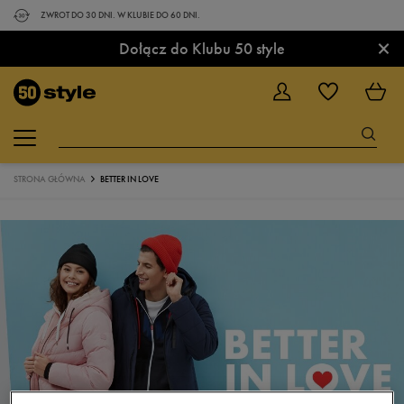
ZWROT DO 30 DNI. W KLUBIE DO 60 DNI.
×
Dołącz do Klubu 50 style
STRONA GŁÓWNA
BETTER IN LOVE