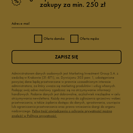
zakupy za min. 250 zł
Adres e-mail
Oferta damska
Oferta męska
ZAPISZ SIĘ
Administratorem danych osobowych jest Marketing Investment Group S.A. z
siedzibą w Krakowie (31-871), os. Dywizjonu 303 paw. 1, udostępnione
powyżej dane będą przetwarzane w prawnie uzasadnionym interesie
administratora, za który uważa się marketing produktów i usług własnych.
Podając swój adres mailowy zgadzasz się na otrzymywanie informacji
handlowych. Podanie danych jest dobrowolne, aczkolwiek niezbędne w celu
otrzymywania newslettera. Każdy ma prawo do zgłoszenia sprzeciwu wobec
przetwarzania, a także żądania dostępu do danych, sprostowania, usunięcia
lub ograniczenia przetwarzania oraz prawo wniesienia skargi do organu
nadzorczego.
Pełną treść oświadczenia o ochronie prywatności można
znaleźć w Polityce prywatności.