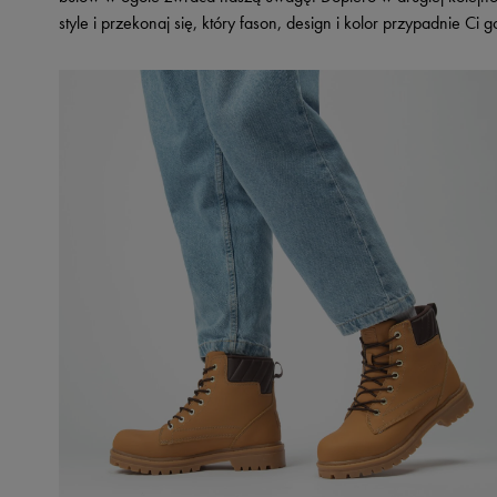
style i przekonaj się, który fason, design i kolor przypadnie Ci g