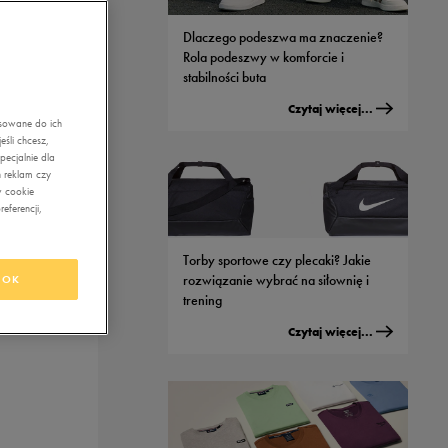
Dlaczego podeszwa ma znaczenie?
Rola podeszwy w komforcie i
stabilności buta
Czytaj więcej...
asowane do ich
śli chcesz,
ecjalnie dla
 reklam czy
w cookie
eferencji,
Torby sportowe czy plecaki? Jakie
rozwiązanie wybrać na siłownię i
OK
trening
Czytaj więcej...