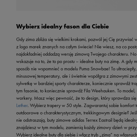
Wybierz idealny fason dla Ciebie
Gdy zima zbliża się wielkimi krokami, pozwól jej Cię przywiać 
z logo marek znanych na całym świecie! Nie wiesz, na co postawi
najdokładniej oddadzą wersję zimową Twojego charakteru. No
wskazuje na to, że to po prostu – idealne buty na zimę. A gdy 
sposób nie wspomnieć o modelu Puma Snowbae! To ultraciepły, s
minusowej temperatury, ale i świetnie współgra z zimowymi ze
sylwetkę w bardziej sporty charakterze, koniecznie sprawdź tra
tym fasonie, to koniecznie sprawdź Fila Weehauken. To model,
workery. Masz więc pewność, że to design, który sprawdza si
Lether
. Wybierz trapery w 50 style. Zagwarantuj sobie komfort 
outdoorowe o charakterystycznym, trekkingowym designie? Jeśli
nie odstraszają, buty zimowe adidas Terrex Eastrail będą idea
znajdziesz w tym modelu, zamienią każdy zimowy dzień w przyje
Wybierz idealne buty dla siebie i włącz tryb „zima” na własnyc