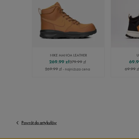
NIKE MANOA LEATHER
U
269.99
zł
69.9
379.99
zł
269.99
zł
- najniższa cena
69.99
z
Powrót do artykułów