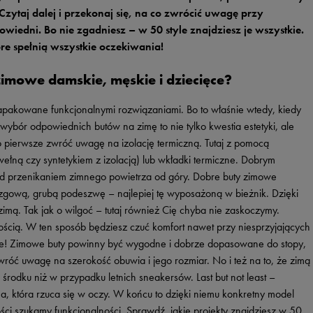
Vans
Skechers
zytaj dalej i przekonaj się, na co zwrócić uwagę przy
owiedni. Bo nie zgadniesz – w 50 style znajdziesz je wszystkie.
Timberland
re spełnią wszystkie oczekiwania!
Umbro
zimowe damskie, męskie i dziecięce?
Under Armour
Up8
pakowane funkcjonalnymi rozwiązaniami. Bo to właśnie wtedy, kiedy
o wybór odpowiednich butów na zimę to nie tylko kwestia estetyki, ale
U.S. Polo ASSN.
o pierwsze zwróć uwagę na izolację termiczną. Tutaj z pomocą
Vans
ełną czy syntetykiem z izolacją) lub wkładki termiczne. Dobrym
ed przenikaniem zimnego powietrza od góry. Dobre buty zimowe
zgową, grubą podeszwę – najlepiej tę wyposażoną w bieżnik. Dzięki
 zimą. Tak jak o wilgoć – tutaj również Cię chyba nie zaskoczymy.
ścią. W ten sposób będziesz czuć komfort nawet przy niesprzyjających
e! Zimowe buty powinny być wygodne i dobrze dopasowane do stopy,
róć uwagę na szerokość obuwia i jego rozmiar. No i też na to, że zimą
 środku niż w przypadku letnich sneakersów. Last but not least –
a, która rzuca się w oczy. W końcu to dzięki niemu konkretny model
ci szukamy funkcjonalności. Sprawdź, jakie projekty znajdziesz w 50