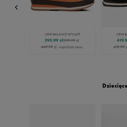
EN
NEW BALANCE H754LFT
NEW B
395.99
zł
419.
9
zł
599.99
zł
a cena
449.99
zł
- najniższa cena
419.99
z
Dziecięc