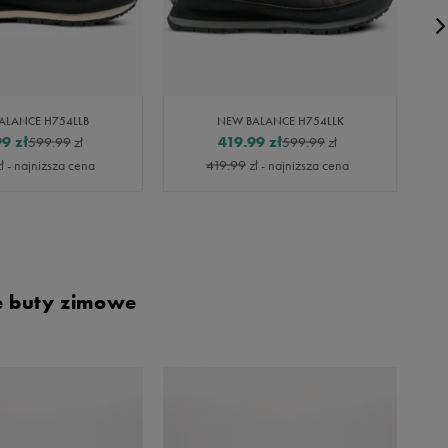
ALANCE H754LLB
NEW BALANCE H754LLK
99
zł
419.99
zł
599.99
zł
599.99
zł
ł
- najniższa cena
419.99
zł
- najniższa cena
e buty zimowe