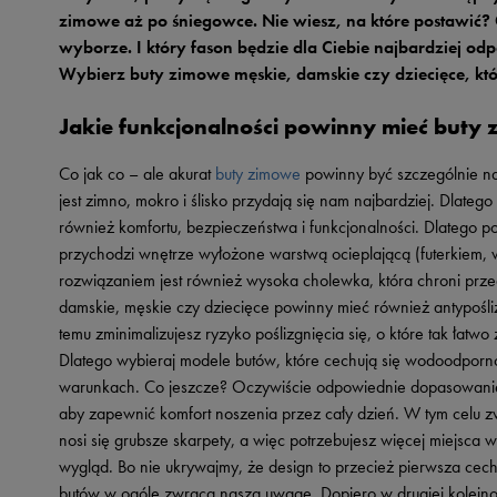
Skechers
zimowe aż po śniegowce. Nie wiesz, na które postawić? C
wyborze. I który fason będzie dla Ciebie najbardziej odp
Timberland
Wybierz buty zimowe męskie, damskie czy dziecięce, któ
Umbro
Jakie funkcjonalności powinny mieć buty 
Under Armour
Up8
Co jak co – ale akurat
buty zimowe
powinny być szczególnie na
jest zimno, mokro i ślisko przydają się nam najbardziej. Dlateg
U.S. Polo ASSN.
również komfortu, bezpieczeństwa i funkcjonalności. Dlatego p
Vans
przychodzi wnętrze wyłożone warstwą ocieplającą (futerkiem, w
rozwiązaniem jest również wysoka cholewka, która chroni prz
damskie, męskie czy dziecięce powinny mieć również antypośli
temu zminimalizujesz ryzyko poślizgnięcia się, o które tak łatwo
Dlatego wybieraj modele butów, które cechują się wodoodporno
warunkach. Co jeszcze? Oczywiście odpowiednie dopasowani
aby zapewnić komfort noszenia przez cały dzień. W tym celu zw
nosi się grubsze skarpety, a więc potrzebujesz więcej miejsca w
wygląd. Bo nie ukrywajmy, że design to przecież pierwsza cech
butów w ogóle zwraca naszą uwagę. Dopiero w drugiej kolejnoś