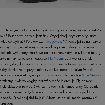
w najlepszym wydaniu. A to uzyskasz dzięki szerokiej ofercie projektów
ć? Bez obaw, po to tu jesteśmy. Czytaj dalej i wybierz buty, które
 więc co wybrać? Po pierwsze:
śniegowce
. W końcu już sama nazwa
mówimy o tym, uwielbianym szczególnie przez kobiety, fasonie nie
olidnie wykonany must have na ten sezon, który nie tylko nie boi się
stawami. Tak samo jak śniegowce
Fila Naomi
. Jeśli wolisz jednak
pery męskie, damskie i dziecięce! Jeśli szukasz trenudujących butów o
 który do złudzenia przypomina sylwetką znane na całym świecie
ę w naprawdę wielu sytuacjach! Tak samo jak ten modelu
Nike Manoa
termiczny i świetny wygląd naraz! A może interesuje Cię obuwie
 tak lubisz piesze wędrówki, że nawet niskie temperatury Cię od nich
lnym towarzyszem w tych planach. Funkcjonalne technologie, które
mność. Przekonaj się! To jak? Wiesz już, na jaki model postawisz?
h zasadach.