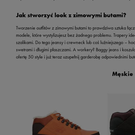
Jak stworzyć look z zimowymi butami?
Tworzenie outfitów z zimowymi butami to prawdziwa sztuka łącz
modele, które wystylizujesz bez żadnego problemu. Trapery idea
szalikami. Do tego jeansy i crewneck lub coś luźniejszego – ho
swetrami i długimi płaszczami. A workery? Baggy jeans i kosz
ofertę 50 style i już teraz uzupełnij garderobę odpowiednimi but
Męskie