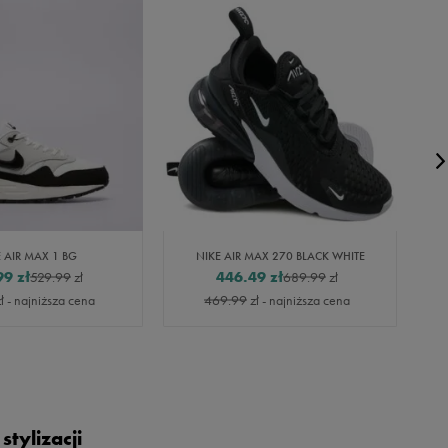
 AIR MAX 1 BG
NIKE AIR MAX 270 BLACK WHITE
99
zł
446.49
zł
529.99
zł
689.99
zł
ł
- najniższa cena
469.99
zł
- najniższa cena
tylizacji