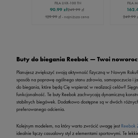
ION
FILA LNX-100 TN
FILA 
90.99
zł
162.
99
zł
249.99
zł
za cena
129.99
zł
- najniższa cena
249.99
z
Buty do biegania Reebok — Twoi noworocz
Planujesz zwiększyć swoją aktywność fizyczną w Nowym Roku?
sposób na poprawę ogólnego stanu zdrowia, samopoczucia i jak
do biegania, które będą Cię wspierać w realizacji celów? Sięgn
funkcjonalność. Te buty Reebok zachwycają dynamiczną konstruk
stabilnych biegówek. Dodatkowo dostępne są w dwóch różnych
preferowanego odcienia.
Kolejnym modelem, na który warto zwrócić uwagę jest
Reebok 
idealnie łączy casualowy styl z elementami sportowymi. Te lekk