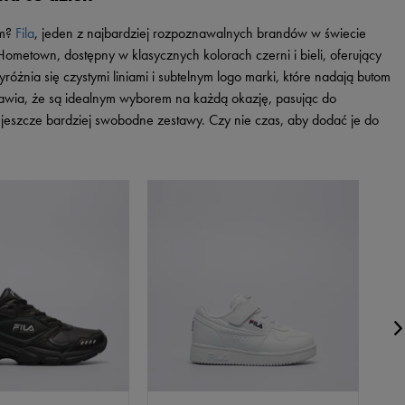
Vans
Timberland
em?
Fila
, jeden z najbardziej rozpoznawalnych brandów w świecie
Umbro
ometown, dostępny w klasycznych kolorach czerni i bieli, oferujący
Under Armour
różnia się czystymi liniami i subtelnym logo marki, które nadają butom
prawia, że są idealnym wyborem na każdą okazję, pasując do
Up8
o jeszcze bardziej swobodne zestawy. Czy nie czas, aby dodać je do
U.S. Polo ASSN.
Vans