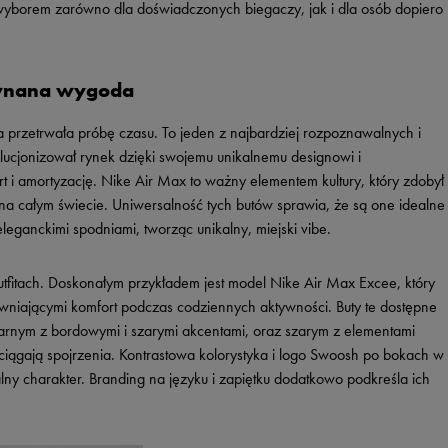
 wyborem zarówno dla doświadczonych biegaczy, jak i dla osób dopiero
równana wygoda
ra przetrwała próbę czasu. To jeden z najbardziej rozpoznawalnych i
lucjonizował rynek dzięki swojemu unikalnemu designowi i
i amortyzację. Nike Air Max to ważny elementem kultury, który zdobył
a całym świecie. Uniwersalność tych butów sprawia, że są one idealne
leganckimi spodniami, tworząc unikalny, miejski vibe.
tfitach. Doskonałym przykładem jest model Nike Air Max Excee, który
ewniającymi komfort podczas codziennych aktywności. Buty te dostępne
czarnym z bordowymi i szarymi akcentami, oraz szarym z elementami
ciągają spojrzenia. Kontrastowa kolorystyka i logo Swoosh po bokach w
lny charakter. Branding na języku i zapiętku dodatkowo podkreśla ich