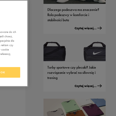
Dlaczego podeszwa ma znaczenie?
Rola podeszwy w komforcie i
stabilności buta
Czytaj więcej...
asowane do ich
śli chcesz,
ecjalnie dla
 reklam czy
w cookie
eferencji,
Torby sportowe czy plecaki? Jakie
rozwiązanie wybrać na siłownię i
OK
trening
Czytaj więcej...