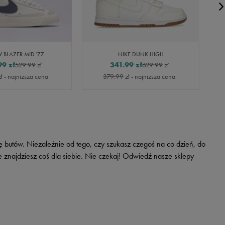
 BLAZER MID '77
NIKE DUNK HIGH
99
zł
341.99
zł
529.99
zł
629.99
zł
ł
- najniższa cena
379.99
zł
- najniższa cena
butów. Niezależnie od tego, czy szukasz czegoś na co dzień, do
e znajdziesz coś dla siebie. Nie czekaj! Odwiedź nasze sklepy