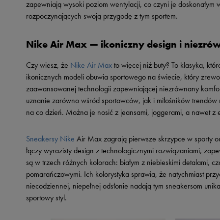
zapewniają wysoki poziom wentylacji, co czyni je doskonałym
rozpoczynających swoją przygodę z tym sportem.
Nike Air Max — ikoniczny design i niez
Czy wiesz, że
Nike Air Max
to więcej niż buty? To klasyka, któ
ikonicznych modeli obuwia sportowego na świecie, który zrewo
zaawansowanej technologii zapewniającej niezrównany komfort 
uznanie zarówno wśród sportowców, jak i miłośników trendów n
na co dzień. Można je nosić z jeansami, joggerami, a nawet z e
Sneakersy Nike
Air Max zagrają pierwsze skrzypce w sporty ou
łączy wyrazisty design z technologicznymi rozwiązaniami, zap
są w trzech różnych kolorach: białym z niebieskimi detalami, 
pomarańczowymi. Ich kolorystyka sprawia, że natychmiast przy
niecodziennej, niepełnej odsłonie nadają tym sneakersom unika
sportowy styl.