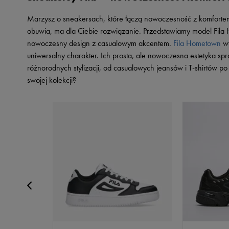
Skechers
Marzysz o sneakersach, które łączą nowoczesność z komfort
Timberland
obuwia, ma dla Ciebie rozwiązanie. Przedstawiamy model Fila H
Umbro
nowoczesny design z casualowym akcentem.
Fila Hometown
wy
uniwersalny charakter. Ich prosta, ale nowoczesna estetyka s
Under Armour
różnorodnych stylizacji, od casualowych jeansów i T-shirtów p
Up8
swojej kolekcji?
U.S. Polo ASSN.
Vans