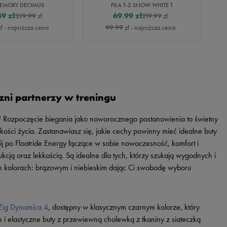
MEMORY DECIMUS
FILA T-2 SNOW WHITE T
49
zł
69.99
zł
339.99
zł
219.99
zł
ł
- najniższa cena
99.99
zł
- najniższa cena
ni partnerzy w treningu
 Rozpoczęcie biegania jako noworocznego postanowienia to świetny
ości życia. Zastanawiasz się, jakie cechy powinny mieć idealne buty
ij po Floatride Energy łączące w sobie nowoczesność, komfort i
cją oraz lekkością. Są idealne dla tych, którzy szukają wygodnych i
 kolorach: brązowym i niebieskim dając Ci swobodę wyboru
Zig Dynamica 4
, dostępny w klasycznym czarnym kolorze, który
ie i elastyczne buty z przewiewną cholewką z tkaniny z siateczką