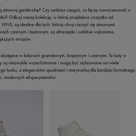
oją zimową garderobę? Czy szukasz czegoś, co łączy nowoczesność z
dni? Odkryj naszą kolekcję, w której znajdziesz wszystko od
NS, są idealne dla tych, którzy chcą cieszyć się zimowymi
rach czarnym i beżowym, są ultraciepłe i solidnie wykonane,
iększych mrozów.
, dostępne w kolorach granatowym, brązowym i czarnym. Te buty w
buty są niezwykle wszechstronne i mogą być stylizowane na wiele
go looku, z eleganckimi spodniami i marynarką dla bardziej formalnego
ych, modowych eksperymentów.