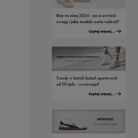
FILA STIRR
FILA RENNO
99.99
zł
107.99
zł
229.99
zł
349.99
zł
Buty na zimę 2024 - na co zwrócić
199.99
zł
- najniższa cena
119.99
zł
- najniższa cena
uwagę i jakie modele warto wybrać?
Czytaj więcej...
Trendy w letnich butach sportowych
od 50 style - co nowego?
Czytaj więcej...