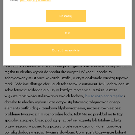
Zestawy dresowe na co dzień –
maksymalny komfort w każdym momencie
Dostosuj
No dobra, ale powiedzmy sobie szczerze: nie każdy jest miłośnikiem sportu,
a nawet jeśli – to nie jest to jedyny moment, w którym potrzebny jest mu
OK
komfort. Jest on tak samo ważny w codziennym życiu! Dlatego wybierając
dresy na co dzień, warto zwrócić uwagę na kilka kluczowych aspektów,
które zapewnią nie tylko wygodę, ale także świetny wygląd. Wybierając swój
Odrzuć wszystkie
comfy look na co dzień, w pierwszej kolejności zwróć uwagę na fason!
Lubisz, gdy jest Ci ciepło? Cenisz sobie swobodę ruchów na najwyższym
poziomie? W takim razie wkładana przez głowę bluza damska z kapturem i
męska to idealny wybór do spodni dresowych! W końcu hoodie to
zdecydowany must have w każdej szafie, o czym doskonale wiedzą topowe
marki. Właśnie dlatego oferują ich tak szeroki asortyment. Jeśli jednak cenisz
sobie łatwość zakładania bluzy w każdym momencie, a także jeszcze
większe możliwości stylizowania swoich looków,
bluza rozpinana męska
i
damska to idealny wybór! Poza oczywistą łatwością zdejmowania tego
elementu outfitu dzięki zamkowi błyskawicznemu, możesz również bez
problemu tworzyć z nim różnorodne looki. Jak? No na przykład na te trzy
sposoby: z zapiętą bluzą pod szyję, zupełnie rozpiętą lub totalnie zdjętą i
przewieszona w pasie. To z pozoru proste rozwiązania, które naprawdę
potrafią dodać świeżości Twoim stylówkom. Co więcej? Oczywiście kolory!