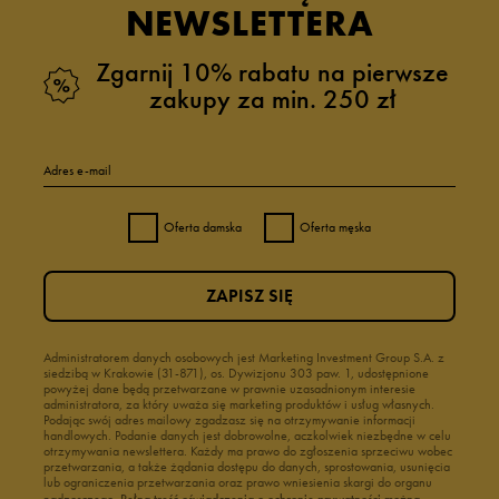
NEWSLETTERA
Zgarnij 10% rabatu na pierwsze
zakupy za min. 250 zł
Adres e-mail
Oferta damska
Oferta męska
ZAPISZ SIĘ
Administratorem danych osobowych jest Marketing Investment Group S.A. z
siedzibą w Krakowie (31-871), os. Dywizjonu 303 paw. 1, udostępnione
powyżej dane będą przetwarzane w prawnie uzasadnionym interesie
administratora, za który uważa się marketing produktów i usług własnych.
Podając swój adres mailowy zgadzasz się na otrzymywanie informacji
handlowych. Podanie danych jest dobrowolne, aczkolwiek niezbędne w celu
otrzymywania newslettera. Każdy ma prawo do zgłoszenia sprzeciwu wobec
przetwarzania, a także żądania dostępu do danych, sprostowania, usunięcia
lub ograniczenia przetwarzania oraz prawo wniesienia skargi do organu
nadzorczego.
Pełną treść oświadczenia o ochronie prywatności można