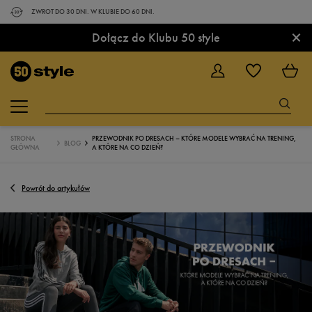
ZWROT DO 30 DNI. W KLUBIE DO 60 DNI.
×
Dołącz do Klubu 50 style
STRONA
PRZEWODNIK PO DRESACH – KTÓRE MODELE WYBRAĆ NA TRENING,
BLOG
GŁÓWNA
A KTÓRE NA CO DZIEŃ?
Powrót do artykułów