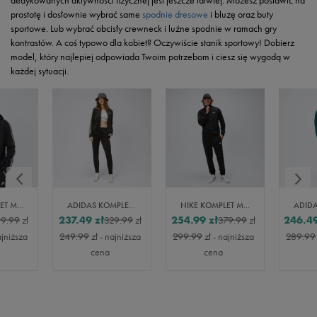
dedykowanych aktywności fizycznej jest jeszcze łatwiej. Możesz postawić na
prostotę i dosłownie wybrać same
spodnie dresowe
i bluzę oraz buty
sportowe. Lub wybrać obcisły crewneck i luźne spodnie w ramach gry
kontrastów. A coś typowo dla kobiet? Oczywiście stanik sportowy! Dobierz
model, który najlepiej odpowiada Twoim potrzebom i ciesz się wygodą w
każdej sytuacji.
NIKE KOMPLET M NK CLUB FLC GX HD TRK SUIT
ADIDAS KOMPLET W 3S TR TS
NIKE KOMPLET MEN'S POLY-KNIT TRACK SUIT
237.49
zł
254.99
zł
246.4
9.99
zł
329.99
zł
379.99
zł
ajniższa
249.99
zł
- najniższa
299.99
zł
- najniższa
289.99
cena
cena