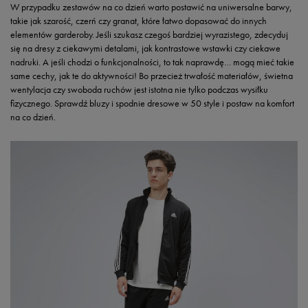
W przypadku zestawów na co dzień warto postawić na uniwersalne barwy,
takie jak szarość, czerń czy granat, które łatwo dopasować do innych
elementów garderoby. Jeśli szukasz czegoś bardziej wyrazistego, zdecyduj
się na dresy z ciekawymi detalami, jak kontrastowe wstawki czy ciekawe
nadruki. A jeśli chodzi o funkcjonalności, to tak naprawdę… mogą mieć takie
same cechy, jak te do aktywności! Bo przecież trwałość materiałów, świetna
wentylacja czy swoboda ruchów jest istotna nie tylko podczas wysiłku
fizycznego. Sprawdź bluzy i spodnie dresowe w 50 style i postaw na komfort
na co dzień.