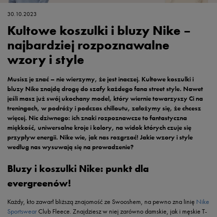
30.10.2023
Kultowe koszulki i bluzy Nike –
najbardziej rozpoznawalne
wzory i style
Musisz je znać – nie wierzymy, że jest inaczej. Kultowe koszulki i
bluzy Nike znajdą drogę do szafy każdego fana street style. Nawet
jeśli masz już swój ukochany model, który wiernie towarzyszy Ci na
treningach, w podróży i podczas chilloutu, założymy się, że chcesz
więcej. Nic dziwnego: ich znaki rozpoznawcze to fantastyczna
miękkość, uniwersalne kroje i kolory, na widok których czuje się
przypływ energii. Nike wie, jak nas rozgrzać! Jakie wzory i style
według nas wysuwają się na prowadzenie?
Bluzy i koszulki Nike: punkt dla
evergreenów!
Każdy, kto zawarł bliższą znajomość ze Swooshem, na pewno zna linię
Nike
Sportswear
Club Fleece. Znajdziesz w niej zarówno damskie, jak i męskie T-