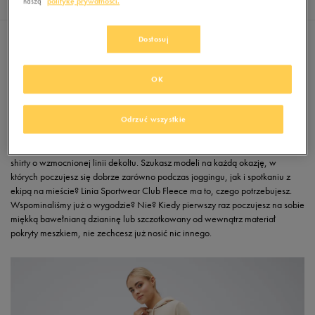
cena
cena
naszą
politykę prywatności.
Dostosuj
Nike: Twój styl
OK
Zdania są podzielone: jedni twierdzą, że wśród outfitów sygnowanych
Swooshem króluje hoodie:
bluza Nike damska
lub męska z kapturem i
kieszenią typu kangurka. Inni – że nie można żyć bez crewnecka. Albo bez
Odrzuć wszystkie
modelu rozpinanego na całej długości. W kolekcji Sportwear Club Fleece
znajdziesz je wszystkie! No i oczywiście klasyczne, luźno opływające ciało T-
shirty o wzmocnionej linii dekoltu. Szukasz modeli na każdą okazję, w
których poczujesz się dobrze zarówno podczas joggingu, jak i spotkaniu z
ekipą na mieście? Linia Sportwear Club Fleece ma to, czego potrzebujesz.
Wspominaliśmy już o wygodzie? Nie? Kiedy pierwszy raz poczujesz na sobie
miękką bawełnianą dzianinę lub szczotkowany od wewnątrz materiał
pokryty meszkiem, nie zechcesz już nosić nic innego.