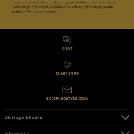
lub ograniczenia przetwarzania oraz prawo wniesienia skargi do organu
nadzorczego.
Pełną treść oświadczenia o ochronie prywatności można
znaleźć w Polityce prywatności.
CHAT
12 681 84 90
SKLEP@50STYLE.COM
Obsługa klienta
Centrum Pomocy
Informacje