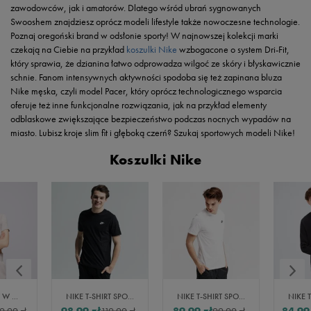
zawodowców, jak i amatorów. Dlatego wśród ubrań sygnowanych
Swooshem znajdziesz oprócz modeli lifestyle także nowoczesne technologie.
Poznaj oregoński brand w odsłonie sporty! W najnowszej kolekcji marki
czekają na Ciebie na przykład
koszulki Nike
wzbogacone o system Dri-Fit,
który sprawia, że dzianina łatwo odprowadza wilgoć ze skóry i błyskawicznie
schnie. Fanom intensywnych aktywności spodoba się też zapinana bluza
Nike męska, czyli model Pacer, który oprócz technologicznego wsparcia
oferuje też inne funkcjonalne rozwiązania, jak na przykład elementy
odblaskowe zwiększające bezpieczeństwo podczas nocnych wypadów na
miasto. Lubisz kroje slim fit i głęboką czerń? Szukaj sportowych modeli Nike!
Koszulki Nike
NIKE T-SHIRT W NSW ESSNTL SS POLO CRP TOP
NIKE T-SHIRT SPORTSWEAR CLUB
NIKE T-SHIRT SPORTSWEAR CLUB