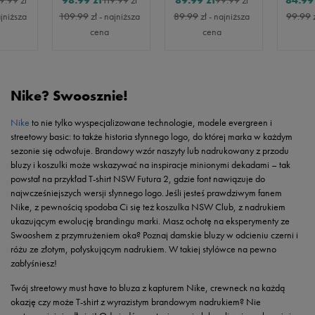
98.99
zł
89.99
zł
84.99
9.99
zł
119.99
zł
99.99
zł
ajniższa
109.99
zł
- najniższa
89.99
zł
- najniższa
99.99
cena
cena
Nike? Swoosznie!
Nike
to nie tylko wyspecjalizowane technologie, modele evergreen i
streetowy basic: to także historia słynnego logo, do której marka w każdym
sezonie się odwołuje. Brandowy wzór naszyty lub nadrukowany z przodu
bluzy i koszulki może wskazywać na inspiracje minionymi dekadami – tak
powstał na przykład T-shirt NSW Futura 2, gdzie font nawiązuje do
najwcześniejszych wersji słynnego logo. Jeśli jesteś prawdziwym fanem
Nike, z pewnością spodoba Ci się też koszulka NSW Club, z nadrukiem
ukazującym ewolucję brandingu marki. Masz ochotę na eksperymenty ze
Swooshem z przymrużeniem oka? Poznaj damskie bluzy w odcieniu czerni i
różu ze złotym, połyskującym nadrukiem. W takiej stylówce na pewno
zabłyśniesz!
Twój streetowy must have to bluza z kapturem Nike, crewneck na każdą
okazję czy może T-shirt z wyrazistym brandowym nadrukiem? Nie