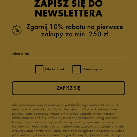
ZAPISZ SIĘ DO
NEWSLETTERA
Zgarnij 10% rabatu na pierwsze
zakupy za min. 250 zł
Adres e-mail
Oferta damska
Oferta męska
ZAPISZ SIĘ
Administratorem danych osobowych jest Marketing Investment Group S.A. z
siedzibą w Krakowie (31-871), os. Dywizjonu 303 paw. 1, udostępnione
powyżej dane będą przetwarzane w prawnie uzasadnionym interesie
administratora, za który uważa się marketing produktów i usług własnych.
Podając swój adres mailowy zgadzasz się na otrzymywanie informacji
handlowych. Podanie danych jest dobrowolne, aczkolwiek niezbędne w celu
otrzymywania newslettera. Każdy ma prawo do zgłoszenia sprzeciwu wobec
przetwarzania, a także żądania dostępu do danych, sprostowania, usunięcia