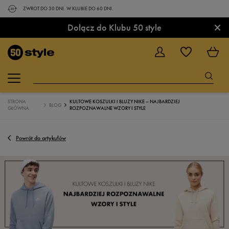
ZWROT DO 30 DNI. W KLUBIE DO 60 DNI.
×
Dołącz do Klubu 50 style
STRONA
KULTOWE KOSZULKI I BLUZY NIKE – NAJBARDZIEJ
BLOG
GŁÓWNA
ROZPOZNAWALNE WZORY I STYLE
Powrót do artykułów