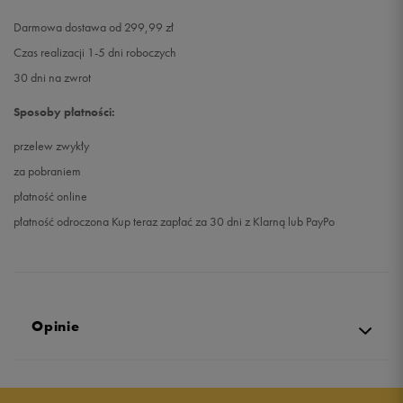
Darmowa dostawa od 299,99 zł
Czas realizacji 1-5 dni roboczych
30 dni na zwrot
Sposoby płatności:
przelew zwykły
za pobraniem
płatność online
płatność odroczona Kup teraz zapłać za 30 dni z Klarną lub PayPo
Opinie
4.9