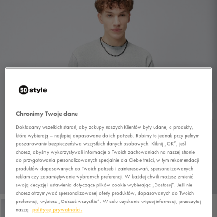
Chronimy Twoje dane
Dokładamy wszelkich starań, aby zakupy naszych Klientów były udane, a produkty,
które wybierają – najlepiej dopasowane do ich potrzeb. Robimy to jednak przy pełnym
poszanowaniu bezpieczeństwa wszystkich danych osobowych. Kliknij „OK”, jeśli
chcesz, abyśmy wykorzystywali informacje o Twoich zachowaniach na naszej stronie
do przygotowania personalizowanych specjalnie dla Ciebie treści, w tym rekomendacji
produktów dopasowanych do Twoich potrzeb i zainteresowań, spersonalizowanych
reklam czy zapamiętywanie wybranych preferencji. W każdej chwili możesz zmienić
1/4
swoją decyzję i ustawienia dotyczące plików cookie wybierając „Dostosuj”. Jeśli nie
chcesz otrzymywać spersonalizowanej oferty produktów, dopasowanych do Twoich
preferencji, wybierz „Odrzuć wszystkie”. W celu uzyskania więcej informacji, przeczytaj
naszą
politykę prywatności.