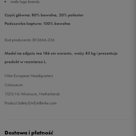
małe logo brandu
Część główna: 80% bawełna, 20% poliester
Podszewka kaptura: 100% bawełna
Kod producenta: BV2666-236
Model na zdjęciu ma 186 cm wzrostu, waży 83 kg i prezentuje
produkt w rozmiarze L.
Nike European Headquarters
Colosseum
11213 NL Hilversum, Netherlands
Product.Safety.EMEA@nike.com
Dostawa i płatność