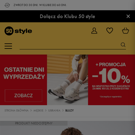
ZWROT DO 30 DNI. W KLUBIE DO 60 DNI.
×
Dołącz do Klubu 50 style
STRONA GŁÓWNA
MĘSKIE
UBRANIA
BLUZY
PRODUKT NIEDOSTĘPNY