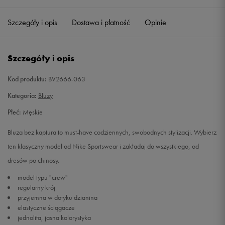
Szczegóły i opis
Dostawa i płatność
Opinie
M
Powiadom o dostępności
L
Powiadom o dostępności
Szczegóły i opis
XL
Powiadom o dostępności
Kod produktu:
BV2666-063
Kategoria:
Bluzy
XXL
Powiadom o dostępności
Płeć:
Męskie
Bluza bez kaptura to must-have codziennych, swobodnych stylizacji. Wybierz
ten klasyczny model od Nike Sportswear i zakładaj do wszystkiego, od
dresów po chinosy.
model typu "crew"
regularny krój
przyjemna w dotyku dzianina
elastyczne ściągacze
jednolita, jasna kolorystyka