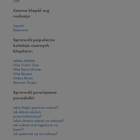
Up8
Czarne klapki wg
rodzaju:
Japonki
Basenowe
Sprawdź popularne
kolekcje czarnych
klapków:
adidas Adilette
Nike Victori One
Nike Kawa Shower
Nike Benassi
Umbro Reven
Feewear Stripes
Sprawdź powiązane
poradniki:
Jakie klapki sportowe wybrać?
Jak dobrać okulary
przeciwsłoneczne?
Jakie ubrania zabrać na wakacje?
Jak wybrać strój kąpielowy na
basen?
Jak spakować się na wakacje?