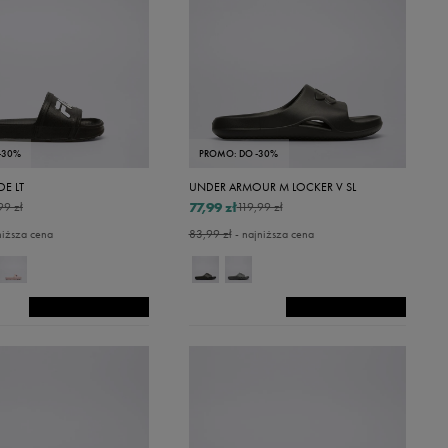
Szary
Zielony
Złoty
-30%
PROMO: DO -30%
DE LT
UNDER ARMOUR M LOCKER V SL
77,99 zł
99 zł
119,99 zł
niższa cena
83,99 zł
- najniższa cena