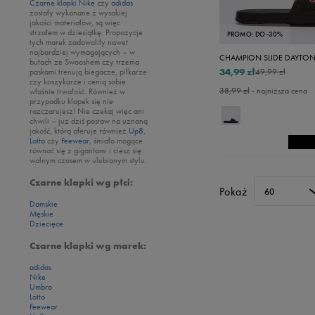
Czarne klapki Nike
czy
adidas
zostały wykonane z wysokiej
jakości materiałów, są więc
strzałem w dziesiątkę. Propozycje
PROMO: DO -30%
tych marek zadowoliły nawet
najbardziej wymagających – w
CHAMPION SLIDE DAYTO
butach ze Swooshem czy trzema
34,99 zł
paskami trenują biegacze, piłkarze
49,99 zł
czy koszykarze i cenią sobie
38,99 zł
- najniższa cena
właśnie trwałość. Również w
przypadku klapek się nie
rozczarujesz! Nie czekaj więc ani
chwili – już dziś postaw na uznaną
jakość, którą oferuje również
Up8
,
Lotto
czy
Feewear
, śmiało mogące
równać się z gigantami i ciesz się
wolnym czasem w ulubionym stylu.
Czarne klapki wg płci:
Pokaż
60
Damskie
Męskie
Dziecięce
Czarne klapki wg marek:
adidas
Nike
Umbro
Lotto
Feewear