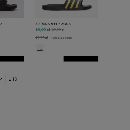
44-45
45-46
46-47
NA
ADIDAS ADILETTE AQUA
59,99 zł
109,99 zł
21
69,99 zł
- najniższa cena
22
35 1/2
35,5
36 2/3
z 10
37 1/3
37,5
38,5
39 1/3
40 2/3