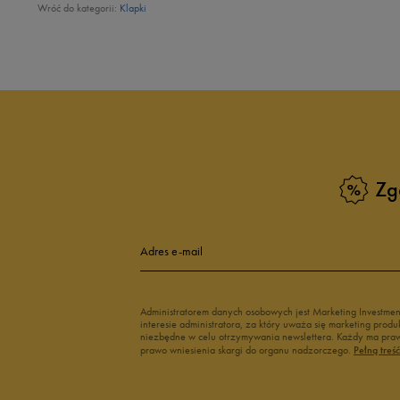
Wróć do kategorii:
Klapki
Zg
Adres e-mail
Administratorem danych osobowych jest Marketing Investme
interesie administratora, za który uważa się marketing pro
niezbędne w celu otrzymywania newslettera. Każdy ma prawo
prawo wniesienia skargi do organu nadzorczego.
Pełną treś