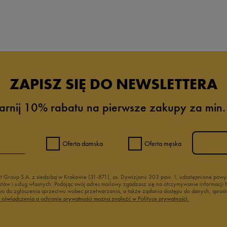
ZAPISZ SIĘ DO NEWSLETTERA
arnij 10% rabatu na pierwsze zakupy za min.
Oferta damska
Oferta męska
nt Group S.A. z siedzibą w Krakowie (31-871), os. Dywizjonu 303 paw. 1, udostępnione po
duktów i usług własnych. Podając swój adres mailowy zgadzasz się na otrzymywanie informacj
 do zgłoszenia sprzeciwu wobec przetwarzania, a także żądania dostępu do danych, sprost
ć oświadczenia o ochronie prywatności można znaleźć w Polityce prywatności.