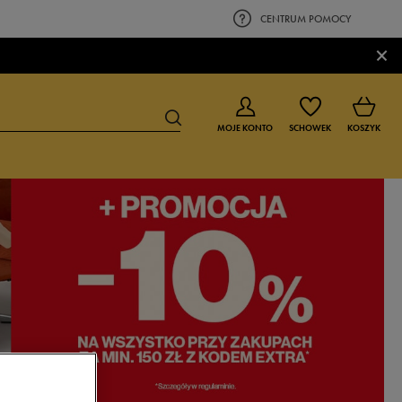
CENTRUM POMOCY
×
MOJE KONTO
SCHOWEK
KOSZYK
BUTY DLA CHŁOPCA
BUTY DLA DZIEWCZYNKI
0-4 lat
0-4 lat
4-8 lat
4-8 lat
9-16 lat
9-16 lat