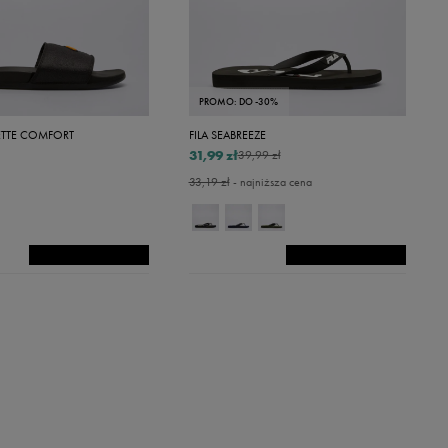
PROMO: DO -30%
ETTE COMFORT
FILA SEABREEZE
31,99 zł
39,99 zł
33,19 zł
- najniższa cena