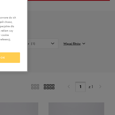
asowane do ich
śli chcesz,
ecjalnie dla
 reklam czy
w cookie
eferencji,
Kolor
(1)
Więcej filtrów
Beżowy
FILTRUJ
OK
Biały
Wyczyść
Czarny
Granatowy
z
1
Niebieski
Różowy
Srebrny