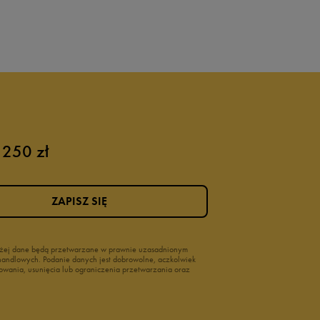
 250 zł
ZAPISZ SIĘ
wyżej dane będą przetwarzane w prawnie uzasadnionym
i handlowych. Podanie danych jest dobrowolne, aczkolwiek
owania, usunięcia lub ograniczenia przetwarzania oraz