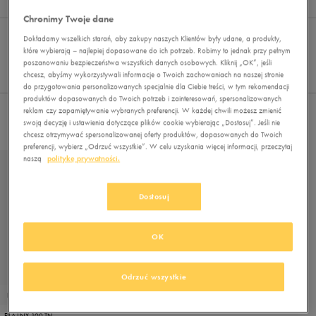
Wynik
1
Chronimy Twoje dane
Sortuj:
FILTRUJ
(2)
REKOMENDOWANE
Dokładamy wszelkich starań, aby zakupy naszych Klientów były udane, a produkty,
Pokaż
które wybierają – najlepiej dopasowane do ich potrzeb. Robimy to jednak przy pełnym
poszanowaniu bezpieczeństwa wszystkich danych osobowych. Kliknij „OK”, jeśli
60
chcesz, abyśmy wykorzystywali informacje o Twoich zachowaniach na naszej stronie
z 1
do przygotowania personalizowanych specjalnie dla Ciebie treści, w tym rekomendacji
produktów dopasowanych do Twoich potrzeb i zainteresowań, spersonalizowanych
reklam czy zapamiętywanie wybranych preferencji. W każdej chwili możesz zmienić
Wybrane filtry:
BIAŁY
SIATKA
Wyczyść filtry
swoją decyzję i ustawienia dotyczące plików cookie wybierając „Dostosuj”. Jeśli nie
chcesz otrzymywać spersonalizowanej oferty produktów, dopasowanych do Twoich
preferencji, wybierz „Odrzuć wszystkie”. W celu uzyskania więcej informacji, przeczytaj
naszą
politykę prywatności.
Dostosuj
OK
Odrzuć wszystkie
PROMO: DO -30%
FILA LNX-100 TN