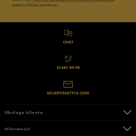
znaleźć w Polityce prywatności.
CHAT
12 681 84 90
SKLEP@50STYLE.COM
Obsługa klienta
Centrum Pomocy
Informacje
Zwroty i reklamacje