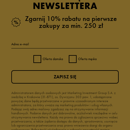
NEWSLETTERA
Zgarnij 10% rabatu na pierwsze
zakupy za min. 250 zł
Adres e-mail
Oferta damska
Oferta męska
ZAPISZ SIĘ
Administratorem danych osobowych jest Marketing Investment Group S.A. z
siedzibą w Krakowie (31-871), os. Dywizjonu 303 paw. 1, udostępnione
powyżej dane będą przetwarzane w prawnie uzasadnionym interesie
administratora, za który uważa się marketing produktów i usług własnych.
Podając swój adres mailowy zgadzasz się na otrzymywanie informacji
handlowych. Podanie danych jest dobrowolne, aczkolwiek niezbędne w celu
otrzymywania newslettera. Każdy ma prawo do zgłoszenia sprzeciwu wobec
przetwarzania, a także żądania dostępu do danych, sprostowania, usunięcia
lub ograniczenia przetwarzania oraz prawo wniesienia skargi do organu
nadzorczego.
Pełną treść oświadczenia o ochronie prywatności można