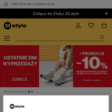
ZWROT DO 30 DNI. W KLUBIE DO 60 DNI.
×
Dołącz do Klubu 50 style
STRONA GŁÓWNA
BUTY
BUTY, OBUWIE SPORTOWE KOLOR BIAŁY