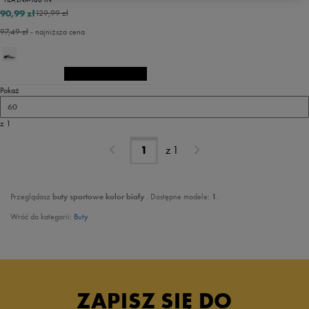
90,99 zł
129,99 zł
97,49 zł
- najniższa cena
Pokaż
60
z 1
z
1
Przeglądasz
buty sportowe kolor biały
. Dostępne modele:
1
.
Wróć do kategorii:
Buty
ZAPISZ SIĘ DO