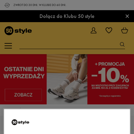
ZWROT DO 30 DNI. W KLUBIE DO 60 DNI.
×
Dołącz do Klubu 50 style
STRONA GŁÓWNA
BUTY
BUTY, OBUWIE SPORTOWE KOLOR BRĄZOWY