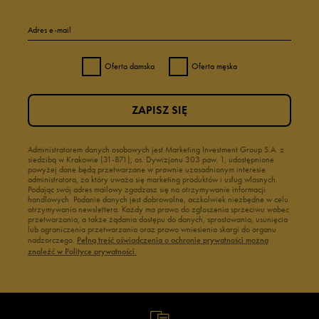
Adres e-mail
Oferta damska
Oferta męska
ZAPISZ SIĘ
Administratorem danych osobowych jest Marketing Investment Group S.A. z
siedzibą w Krakowie (31-871), os. Dywizjonu 303 paw. 1, udostępnione
powyżej dane będą przetwarzane w prawnie uzasadnionym interesie
administratora, za który uważa się marketing produktów i usług własnych.
Podając swój adres mailowy zgadzasz się na otrzymywanie informacji
handlowych. Podanie danych jest dobrowolne, aczkolwiek niezbędne w celu
otrzymywania newslettera. Każdy ma prawo do zgłoszenia sprzeciwu wobec
przetwarzania, a także żądania dostępu do danych, sprostowania, usunięcia
lub ograniczenia przetwarzania oraz prawo wniesienia skargi do organu
nadzorczego.
Pełną treść oświadczenia o ochronie prywatności można
znaleźć w Polityce prywatności.