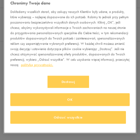
Wyników
0
Chronimy Twoje dane
Sortuj:
Dokładamy wszelkich starań, aby zakupy naszych Klientów były udane, a produkty,
FILTRUJ
(2)
REKOMENDOWANE
które wybierają – najlepiej dopasowane do ich potrzeb. Robimy to jednak przy pełnym
Pokaż
poszanowaniu bezpieczeństwa wszystkich danych osobowych. Kliknij „OK”, jeśli
chcesz, abyśmy wykorzystywali informacje o Twoich zachowaniach na naszej stronie
60
do przygotowania personalizowanych specjalnie dla Ciebie treści, w tym rekomendacji
z 0
produktów dopasowanych do Twoich potrzeb i zainteresowań, spersonalizowanych
reklam czy zapamiętywanie wybranych preferencji. W każdej chwili możesz zmienić
swoją decyzję i ustawienia dotyczące plików cookie wybierając „Dostosuj”. Jeśli nie
Wybrane filtry:
BRĄZOWY
SIATKA
Wyczyść filtry
chcesz otrzymywać spersonalizowanej oferty produktów, dopasowanych do Twoich
preferencji, wybierz „Odrzuć wszystkie”. W celu uzyskania więcej informacji, przeczytaj
naszą
politykę prywatności.
Dostosuj
OK
Brak produktów do wyświetlenia
Zmień kryteria wyszukiwania lub
Odrzuć wszystkie
usuń wybrane filtry