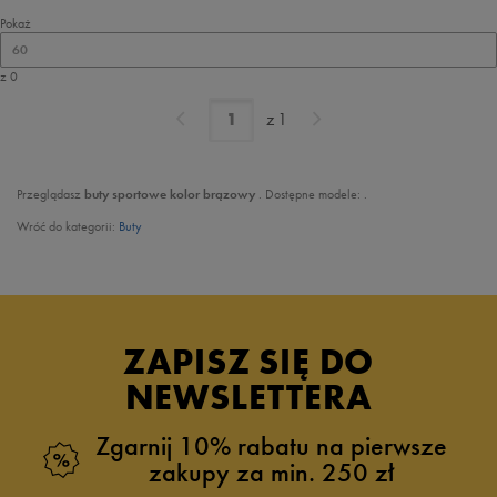
Pokaż
60
z 0
z
1
Przeglądasz
buty sportowe kolor brązowy
. Dostępne modele:
.
Wróć do kategorii:
Buty
ZAPISZ SIĘ DO
NEWSLETTERA
Zgarnij 10% rabatu na pierwsze
zakupy za min. 250 zł