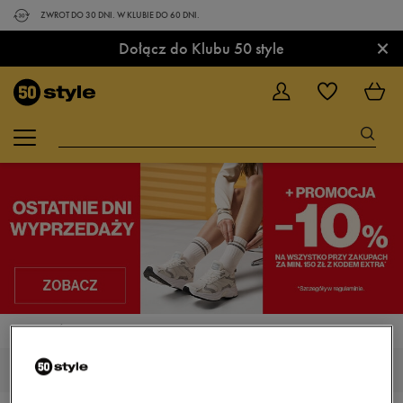
ZWROT DO 30 DNI. W KLUBIE DO 60 DNI.
×
Dołącz do Klubu 50 style
STRONA GŁÓWNA
BUTY
BUTY OUTDOOR
BUTY OUTDOOR, TREKKINGOWE