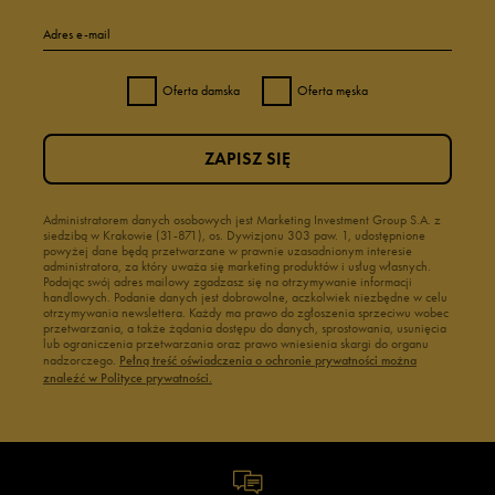
Adres e-mail
Oferta damska
Oferta męska
ZAPISZ SIĘ
Administratorem danych osobowych jest Marketing Investment Group S.A. z
siedzibą w Krakowie (31-871), os. Dywizjonu 303 paw. 1, udostępnione
powyżej dane będą przetwarzane w prawnie uzasadnionym interesie
administratora, za który uważa się marketing produktów i usług własnych.
Podając swój adres mailowy zgadzasz się na otrzymywanie informacji
handlowych. Podanie danych jest dobrowolne, aczkolwiek niezbędne w celu
otrzymywania newslettera. Każdy ma prawo do zgłoszenia sprzeciwu wobec
przetwarzania, a także żądania dostępu do danych, sprostowania, usunięcia
lub ograniczenia przetwarzania oraz prawo wniesienia skargi do organu
nadzorczego.
Pełną treść oświadczenia o ochronie prywatności można
znaleźć w Polityce prywatności.