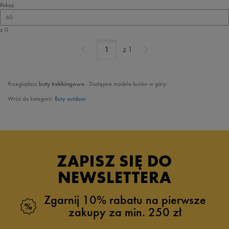
Pokaż
60
z 0
z
1
Przeglądasz
buty trekkingowe
. Dostępne modele butów w góry:
Wróć do kategorii:
Buty outdoor
ZAPISZ SIĘ DO
NEWSLETTERA
Zgarnij 10% rabatu na pierwsze
zakupy za min. 250 zł