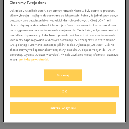
Wyników
0
Chronimy Twoje dane
Dokładamy wszelkich starań, aby zakupy naszych Klientów były udane, a produkty,
Sortuj:
FILTRUJ
REKOMENDOWANE
które wybierają – najlepiej dopasowane do ich potrzeb. Robimy to jednak przy pełnym
Pokaż
poszanowaniu bezpieczeństwa wszystkich danych osobowych. Kliknij „OK”, jeśli
chcesz, abyśmy wykorzystywali informacje o Twoich zachowaniach na naszej stronie
60
do przygotowania personalizowanych specjalnie dla Ciebie treści, w tym rekomendacji
z 0
produktów dopasowanych do Twoich potrzeb i zainteresowań, spersonalizowanych
reklam czy zapamiętywanie wybranych preferencji. W każdej chwili możesz zmienić
swoją decyzję i ustawienia dotyczące plików cookie wybierając „Dostosuj”. Jeśli nie
Nie wybrano filtrów
chcesz otrzymywać spersonalizowanej oferty produktów, dopasowanych do Twoich
preferencji, wybierz „Odrzuć wszystkie”. W celu uzyskania więcej informacji, przeczytaj
naszą
politykę prywatności.
Dostosuj
OK
Brak produktów do wyświetlenia
Zmień kryteria wyszukiwania lub
Odrzuć wszystkie
usuń wybrane filtry