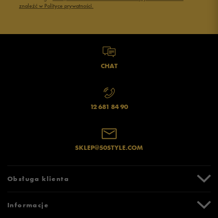
znaleźć w Polityce prywatności.
CHAT
12 681 84 90
SKLEP@50STYLE.COM
Obsługa klienta
Centrum Pomocy
Informacje
Zwroty i reklamacje