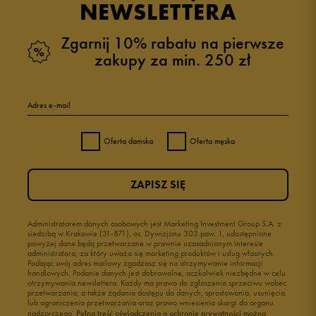
NEWSLETTERA
Zgarnij 10% rabatu na pierwsze
zakupy za min. 250 zł
Adres e-mail
Oferta damska
Oferta męska
ZAPISZ SIĘ
Administratorem danych osobowych jest Marketing Investment Group S.A. z
siedzibą w Krakowie (31-871), os. Dywizjonu 303 paw. 1, udostępnione
powyżej dane będą przetwarzane w prawnie uzasadnionym interesie
administratora, za który uważa się marketing produktów i usług własnych.
Podając swój adres mailowy zgadzasz się na otrzymywanie informacji
handlowych. Podanie danych jest dobrowolne, aczkolwiek niezbędne w celu
otrzymywania newslettera. Każdy ma prawo do zgłoszenia sprzeciwu wobec
przetwarzania, a także żądania dostępu do danych, sprostowania, usunięcia
lub ograniczenia przetwarzania oraz prawo wniesienia skargi do organu
nadzorczego.
Pełną treść oświadczenia o ochronie prywatności można