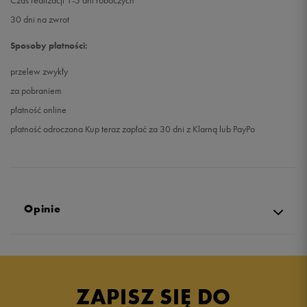
Czas realizacji 1-5 dni roboczych
30 dni na zwrot
Sposoby płatności:
przelew zwykły
za pobraniem
płatność online
płatność odroczona Kup teraz zapłać za 30 dni z Klarną lub PayPo
Opinie
Produkt nie posiada recenzji
ZAPISZ SIĘ DO