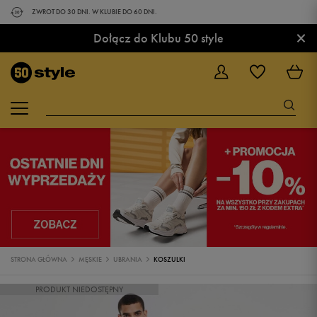
ZWROT DO 30 DNI. W KLUBIE DO 60 DNI.
×
Dołącz do Klubu 50 style
STRONA GŁÓWNA
MĘSKIE
UBRANIA
KOSZULKI
PRODUKT NIEDOSTĘPNY