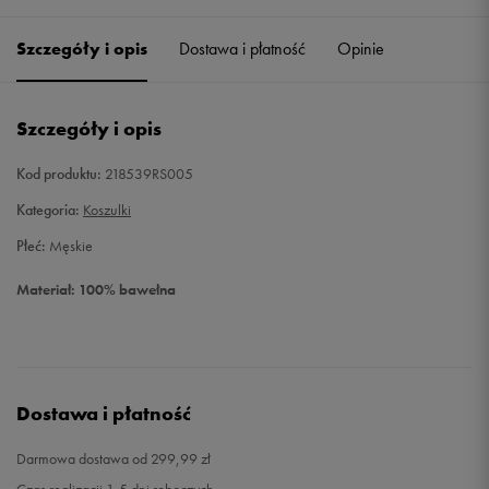
Szczegóły i opis
Dostawa i płatność
Opinie
M
Powiadom o dostępności
L
Powiadom o dostępności
Szczegóły i opis
XL
Powiadom o dostępności
Kod produktu:
218539RS005
Kategoria:
Koszulki
Płeć:
Męskie
Materiał: 100% bawełna
Dostawa i płatność
Darmowa dostawa od 299,99 zł