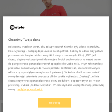
Chronimy Twoje dane
Dokładamy wszelkich starań, aby zakupy naszych Klientów były udane, a produkty,
które wybierają – najlepiej dopasowane do ich potrzeb. Robimy to jednak przy pełnym
poszanowaniu bezpieczeństwa wszystkich danych osobowych. Kliknij „OK”, jeśli
chcesz, abyśmy wykorzystywali informacje o Twoich zachowaniach na naszej stronie
do przygotowania personalizowanych specjalnie dla Ciebie treści, w tym rekomendacji
produktów dopasowanych do Twoich potrzeb i zainteresowań, spersonalizowanych
reklam czy zapamiętywanie wybranych preferencji. W każdej chwili możesz zmienić
swoją decyzję i ustawienia dotyczące plików cookie wybierając „Dostosuj”. Jeśli nie
chcesz otrzymywać spersonalizowanej oferty produktów, dopasowanych do Twoich
preferencji, wybierz „Odrzuć wszystkie”. W celu uzyskania więcej informacji, przeczytaj
naszą
politykę prywatności.
1/5
Dostosuj