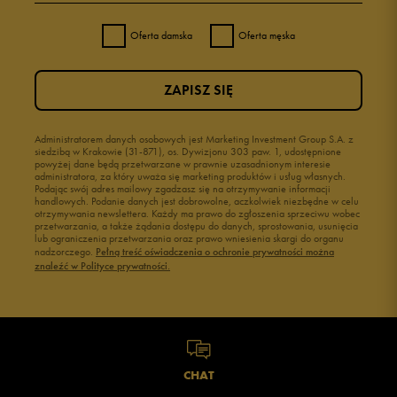
Oferta damska
Oferta męska
ZAPISZ SIĘ
Administratorem danych osobowych jest Marketing Investment Group S.A. z
siedzibą w Krakowie (31-871), os. Dywizjonu 303 paw. 1, udostępnione
powyżej dane będą przetwarzane w prawnie uzasadnionym interesie
administratora, za który uważa się marketing produktów i usług własnych.
Podając swój adres mailowy zgadzasz się na otrzymywanie informacji
handlowych. Podanie danych jest dobrowolne, aczkolwiek niezbędne w celu
otrzymywania newslettera. Każdy ma prawo do zgłoszenia sprzeciwu wobec
przetwarzania, a także żądania dostępu do danych, sprostowania, usunięcia
lub ograniczenia przetwarzania oraz prawo wniesienia skargi do organu
nadzorczego.
Pełną treść oświadczenia o ochronie prywatności można
znaleźć w Polityce prywatności.
CHAT