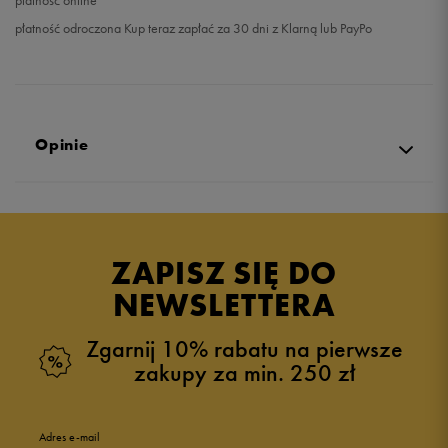
płatność online
płatność odroczona Kup teraz zapłać za 30 dni z Klarną lub PayPo
Opinie
Produkt nie posiada recenzji
ZAPISZ SIĘ DO
NEWSLETTERA
Zgarnij 10% rabatu na pierwsze
zakupy za min. 250 zł
Adres e-mail