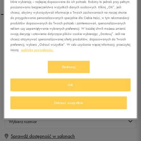
które wybierają – najlepiej dopasowane do ich potrzeb. Robimy to jednak przy pełnym
poszanowaniu bezpieczeństwa wszystkich danych osobowych. Kliknij „OK”, jeśli
chcesz, abyśmy wykorzystywali informacje o Twoich zachowaniach na naszej stronie
do przygotowania personalizowanych specjalnie dla Ciebie treści, w tym rekomendacji
produktów dopasowanych do Twoich potrzeb i zainteresowań, spersonalizowanych
CONFRONT BLUZA BCAFE
reklam czy zapamiętywanie wybranych preferencji. W każdej chwili możesz zmienić
swoją decyzję i ustawienia dotyczące plików cookie wybierając „Dostosuj”. Jeśli nie
chcesz otrzymywać spersonalizowanej oferty produktów, dopasowanych do Twoich
preferencji, wybierz „Odrzuć wszystkie”. W celu uzyskania więcej informacji, przeczytaj
0.0
naszą
politykę prywatności.
(
0
)
49,99
zł
z Vat
Dostosuj
+ 250 PKT W
KLUBIE 50 STYLE
OK
Produkt niedostępny
Odrzuć wszystkie
Jeśli artykuł będzie ponownie dostępny, otrzymasz od nas powiadomienie.
Wybierz rozmiar
Sprawdź dostępność w salonach
XS
Powiadom o dostępności