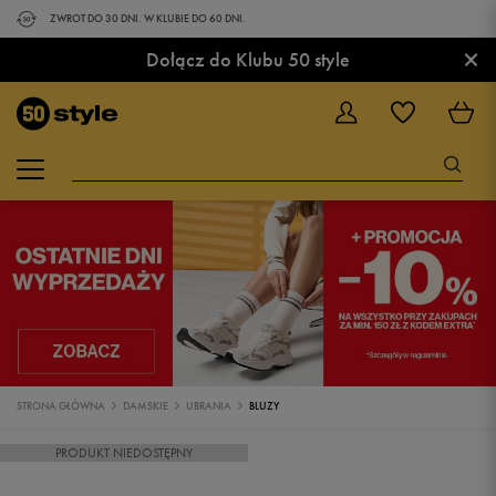
ZWROT DO 30 DNI. W KLUBIE DO 60 DNI.
×
Dołącz do Klubu 50 style
STRONA GŁÓWNA
DAMSKIE
UBRANIA
BLUZY
PRODUKT NIEDOSTĘPNY