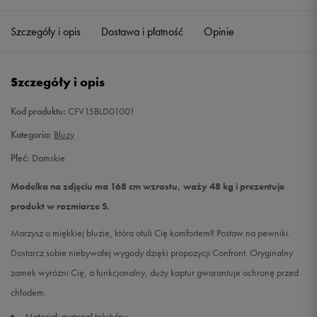
Szczegóły i opis
Dostawa i płatność
Opinie
S
Powiadom o dostępności
M
Powiadom o dostępności
Szczegóły i opis
Kod produktu:
CFV15BLD01001
Kategoria:
Bluzy
Płeć:
Damskie
Modelka na zdjęciu ma 168 cm wzrostu, waży 48 kg i prezentuje
produkt w rozmiarze S.
Marzysz o miękkiej bluzie, która otuli Cię komfortem? Postaw na pewniki.
Dostarcz sobie niebywałej wygody dzięki propozycji Confront. Oryginalny
zamek wyróżni Cię, a funkcjonalny, duży kaptur gwarantuje ochronę przed
chłodem.
Materiał: materiał tekstylny