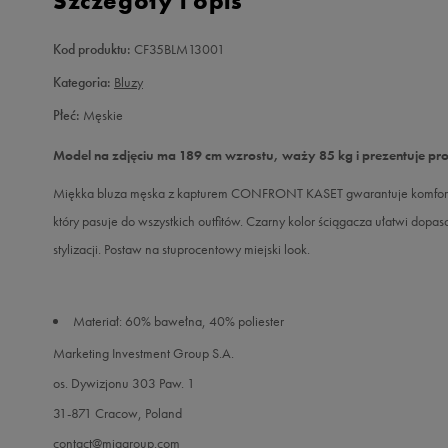
Szczegóły i opis
Kod produktu:
CF35BLM13001
Kategoria:
Bluzy
Płeć:
Męskie
Model na zdjęciu ma 189 cm wzrostu, waży 85 kg i prezentuje pr
Miękka bluza męska z kapturem CONFRONT KASET gwarantuje komfort i
który pasuje do wszystkich outfitów. Czarny kolor ściągacza ułatwi dopas
stylizacji. Postaw na stuprocentowy miejski look.
Materiał: 60% bawełna, 40% poliester
Marketing Investment Group S.A.
os. Dywizjonu 303 Paw. 1
31-871 Cracow, Poland
contact@miggroup.com