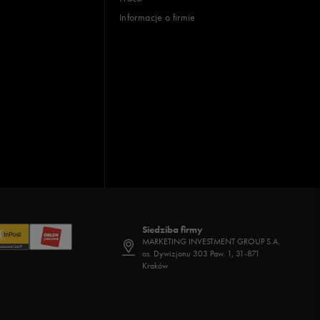
Informacje o firmie
Siedziba firmy
MARKETING INVESTMENT GROUP S.A.
os. Dywizjonu 303 Paw. 1, 31-871
Kraków