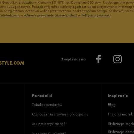
nt Group S.A. z siedzibą w Krakowie (31-871), os. Dywizjonu 303 paw. 1, udostępnione po
duktów i usług własnych. Podając swój adres mailowy zgadzasz się na otrzymywanie informacj
 do zgłoszenia sprzeciwu wobec przetwarzania, a także żądania dostępu do danych, sprost
ć oświadczenia o ochronie prywatności można znaleźć w Polityce prywatności.
Znajdź nas na
STYLE.COM
Poradniki
Inspiracje
Tabela rozmiarów
Blog
Oznaczenia słowne i piktogramy
Historia marek
Jak zmierzyć stopę?
Stylizacje męsk
Stylizacje dam
Jak dobrać rozmiar?