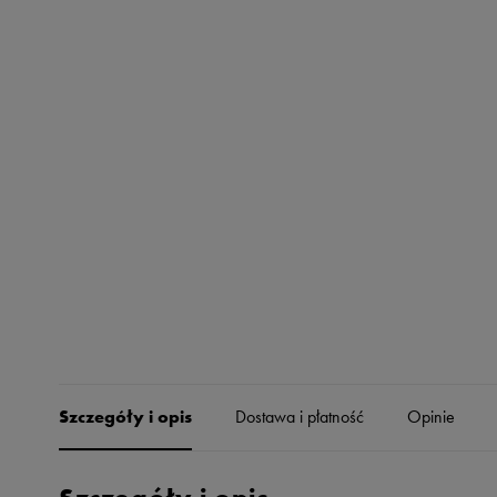
Skechers
Timberland
Umbro
Under Armour
Up8
U.S. Polo ASSN.
Vans
Szczegóły i opis
Dostawa i płatność
Opinie