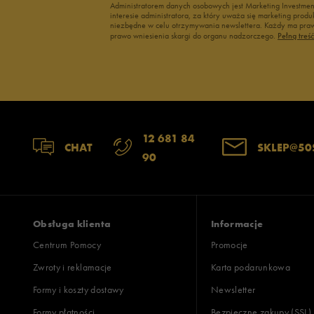
Administratorem danych osobowych jest Marketing Investme
interesie administratora, za który uważa się marketing pro
niezbędne w celu otrzymywania newslettera. Każdy ma prawo
prawo wniesienia skargi do organu nadzorczego.
Pełną treś
12 681 84
CHAT
SKLEP@50
90
Obsługa klienta
Informacje
Centrum Pomocy
Promocje
Zwroty i reklamacje
Karta podarunkowa
Formy i koszty dostawy
Newsletter
Formy płatności
Bezpieczne zakupy (SSL)