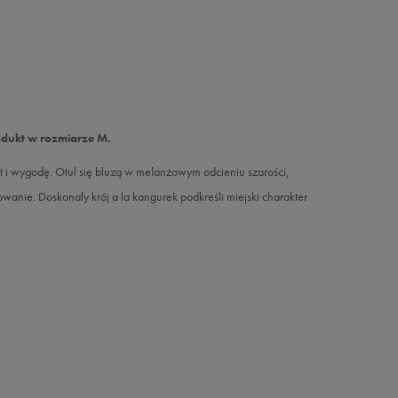
odukt w rozmiarze M.
 wygodę. Otul się bluzą w melanżowym odcieniu szarości,
owanie. Doskonały krój a la kangurek podkreśli miejski charakter