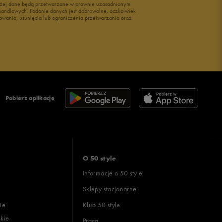
wyżej dane będą przetwarzane w prawnie uzasadnionym
i handlowych. Podanie danych jest dobrowolne, aczkolwiek
owania, usunięcia lub ograniczenia przetwarzania oraz
Pobierz aplikację
O 50 style
Informacje o 50 style
Sklepy stacjonarne
ie
Klub 50 style
skie
Praca