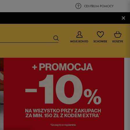
CENTRUM POMOCY
×
MOJE KONTO
SCHOWEK
KOSZYK
BUTY DLA CHŁOPCA
BUTY DLA DZIEWCZYNKI
0-4 lat
0-4 lat
4-8 lat
4-8 lat
9-16 lat
9-16 lat