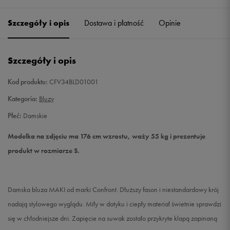
Szczegóły i opis
Dostawa i płatność
Opinie
XS
Powiadom o dostępności
S
Powiadom o dostępności
Szczegóły i opis
M
Powiadom o dostępności
Kod produktu:
CFV34BLD01001
Kategoria:
Bluzy
L
Powiadom o dostępności
Płeć:
Damskie
Modelka na zdjęciu ma 176 cm wzrostu, waży 55 kg i prezentuje
produkt w rozmiarze S.
Damska bluza MAKI od marki Confront. Dłuższy fason i niestandardowy krój
nadają stylowego wyglądu. Miły w dotyku i ciepły materiał świetnie sprawdzi
się w chłodniejsze dni. Zapięcie na suwak zostało przykryte klapą zapinaną