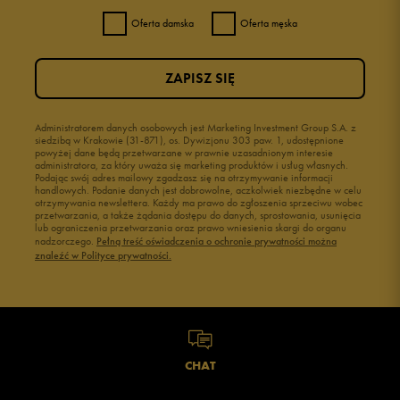
Oferta damska
Oferta męska
ZAPISZ SIĘ
Administratorem danych osobowych jest Marketing Investment Group S.A. z
siedzibą w Krakowie (31-871), os. Dywizjonu 303 paw. 1, udostępnione
powyżej dane będą przetwarzane w prawnie uzasadnionym interesie
administratora, za który uważa się marketing produktów i usług własnych.
Podając swój adres mailowy zgadzasz się na otrzymywanie informacji
handlowych. Podanie danych jest dobrowolne, aczkolwiek niezbędne w celu
otrzymywania newslettera. Każdy ma prawo do zgłoszenia sprzeciwu wobec
przetwarzania, a także żądania dostępu do danych, sprostowania, usunięcia
lub ograniczenia przetwarzania oraz prawo wniesienia skargi do organu
nadzorczego.
Pełną treść oświadczenia o ochronie prywatności można
znaleźć w Polityce prywatności.
CHAT