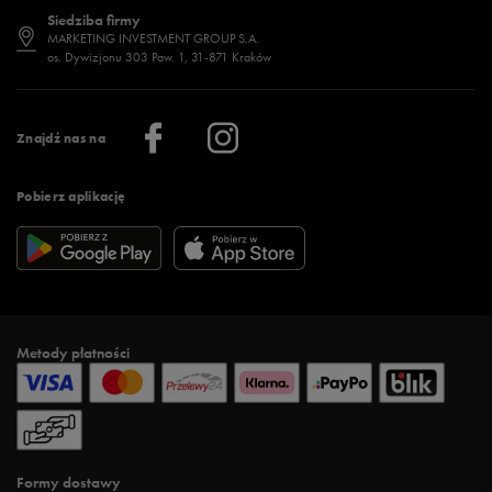
Dostępność
Jakie buty na siłownię wybrać?
Stylizacje męskie
Informacje o 50 style
Siedziba firmy
Jak wybrać buty na zimę?
Stylizacje damskie
Sklepy stacjonarne
MARKETING INVESTMENT GROUP S.A.
os. Dywizjonu 303 Paw. 1, 31-871 Kraków
Więcej >
Klub 50 style
Regulamin sklepu 50 style
Praca
Regulamin aplikacji 50 style
Informacje o firmie
Więcej regulaminów >
Znajdź nas na
Pobierz aplikację
Metody płatności
Formy dostawy