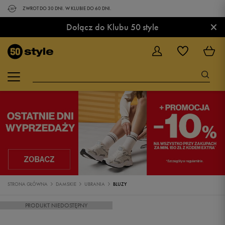
ZWROT DO 30 DNI. W KLUBIE DO 60 DNI.
×
Dołącz do Klubu 50 style
STRONA GŁÓWNA
DAMSKIE
UBRANIA
BLUZY
PRODUKT NIEDOSTĘPNY