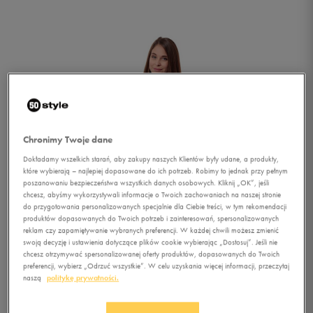
Chronimy Twoje dane
Dokładamy wszelkich starań, aby zakupy naszych Klientów były udane, a produkty,
które wybierają – najlepiej dopasowane do ich potrzeb. Robimy to jednak przy pełnym
poszanowaniu bezpieczeństwa wszystkich danych osobowych. Kliknij „OK”, jeśli
chcesz, abyśmy wykorzystywali informacje o Twoich zachowaniach na naszej stronie
do przygotowania personalizowanych specjalnie dla Ciebie treści, w tym rekomendacji
produktów dopasowanych do Twoich potrzeb i zainteresowań, spersonalizowanych
reklam czy zapamiętywanie wybranych preferencji. W każdej chwili możesz zmienić
swoją decyzję i ustawienia dotyczące plików cookie wybierając „Dostosuj”. Jeśli nie
chcesz otrzymywać spersonalizowanej oferty produktów, dopasowanych do Twoich
1/5
preferencji, wybierz „Odrzuć wszystkie”. W celu uzyskania więcej informacji, przeczytaj
naszą
politykę prywatności.