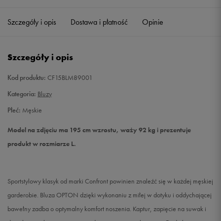
Szczegóły i opis
Dostawa i płatność
Opinie
L
Powiadom o dostępności
XL
Powiadom o dostępności
Szczegóły i opis
XXL
Powiadom o dostępności
Kod produktu:
CF15BLM89001
Kategoria:
Bluzy
Płeć:
Męskie
Model na zdjęciu ma 195 cm wzrostu, waży 92 kg i prezentuje
produkt w rozmiarze L.
Sportstylowy klasyk od marki Confront powinien znaleźć się w każdej męskiej
garderobie. Bluza OPTON dzięki wykonaniu z miłej w dotyku i oddychającej
bawełny zadba o optymalny komfort noszenia. Kaptur, zapięcie na suwak i