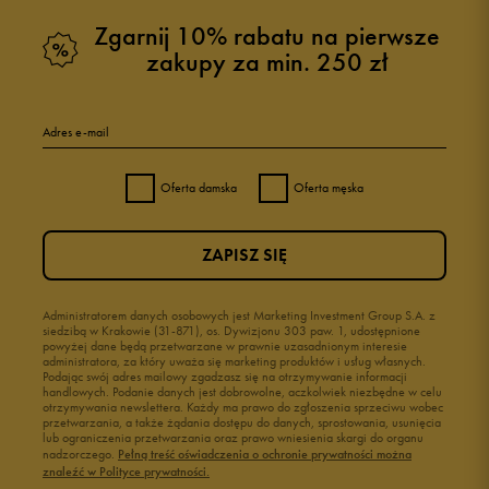
Zgarnij 10% rabatu na pierwsze
zakupy za min. 250 zł
Adres e-mail
Oferta damska
Oferta męska
ZAPISZ SIĘ
Administratorem danych osobowych jest Marketing Investment Group S.A. z
siedzibą w Krakowie (31-871), os. Dywizjonu 303 paw. 1, udostępnione
powyżej dane będą przetwarzane w prawnie uzasadnionym interesie
administratora, za który uważa się marketing produktów i usług własnych.
Podając swój adres mailowy zgadzasz się na otrzymywanie informacji
handlowych. Podanie danych jest dobrowolne, aczkolwiek niezbędne w celu
otrzymywania newslettera. Każdy ma prawo do zgłoszenia sprzeciwu wobec
przetwarzania, a także żądania dostępu do danych, sprostowania, usunięcia
lub ograniczenia przetwarzania oraz prawo wniesienia skargi do organu
nadzorczego.
Pełną treść oświadczenia o ochronie prywatności można
znaleźć w Polityce prywatności.