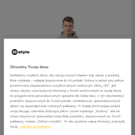
Chronimy Twoje dane
Dokładamy wszelkich starań, aby zakupy naszych Klientów były udane, a produkty,
które wybierają – najlepiej dopasowane do ich potrzeb. Robimy to jednak przy pełnym
poszanowaniu bezpieczeństwa wszystkich danych osobowych. Kliknij „OK”, jeśli
chcesz, abyśmy wykorzystywali informacje o Twoich zachowaniach na naszej stronie
do przygotowania personalizowanych specjalnie dla Ciebie treści, w tym rekomendacji
produktów dopasowanych do Twoich potrzeb i zainteresowań, spersonalizowanych
reklam czy zapamiętywanie wybranych preferencji. W każdej chwili możesz zmienić
swoją decyzję i ustawienia dotyczące plików cookie wybierając „Dostosuj”. Jeśli nie
1/5
chcesz otrzymywać spersonalizowanej oferty produktów, dopasowanych do Twoich
preferencji, wybierz „Odrzuć wszystkie”. W celu uzyskania więcej informacji, przeczytaj
naszą
politykę prywatności.