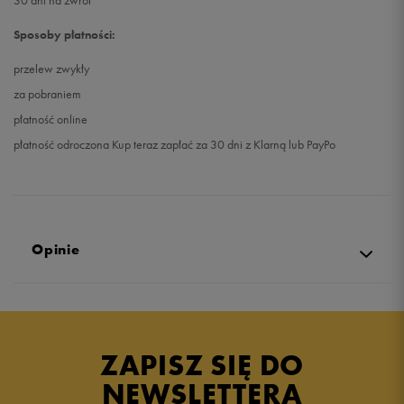
30 dni na zwrot
Sposoby płatności:
przelew zwykły
za pobraniem
płatność online
płatność odroczona Kup teraz zapłać za 30 dni z Klarną lub PayPo
Opinie
Produkt nie posiada recenzji
ZAPISZ SIĘ DO
NEWSLETTERA