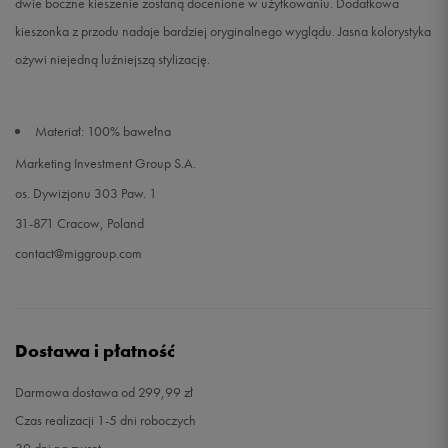
dwie boczne kieszenie zostaną docenione w użytkowaniu. Dodatkowa
kieszonka z przodu nadaje bardziej oryginalnego wyglądu. Jasna kolorystyka
ożywi niejedną luźniejszą stylizację.
Materiał: 100% bawełna
Marketing Investment Group S.A.
os. Dywizjonu 303 Paw. 1
31-871 Cracow, Poland
contact@miggroup.com
Dostawa i płatność
Darmowa dostawa od 299,99 zł
Czas realizacji 1-5 dni roboczych