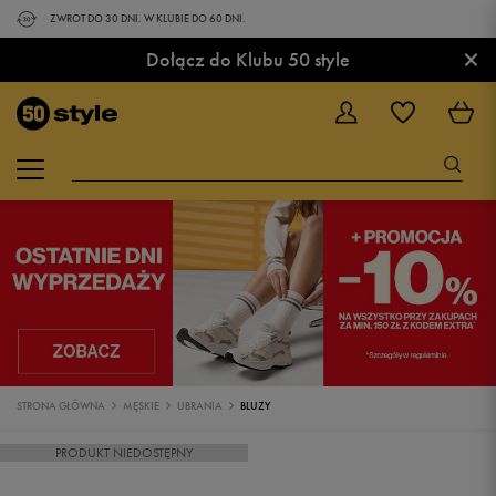
ZWROT DO 30 DNI. W KLUBIE DO 60 DNI.
×
Dołącz do Klubu 50 style
STRONA GŁÓWNA
MĘSKIE
UBRANIA
BLUZY
PRODUKT NIEDOSTĘPNY