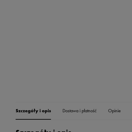
Skechers
Timberland
Umbro
Under Armour
Up8
U.S. Polo ASSN.
Vans
Szczegóły i opis
Dostawa i płatność
Opinie