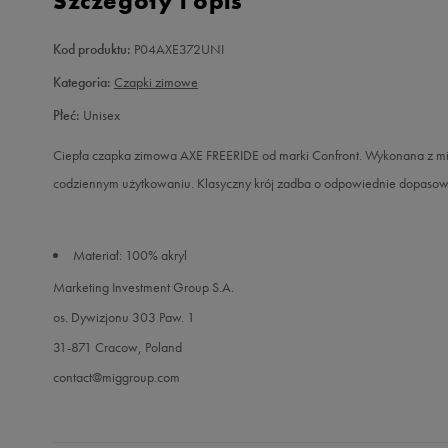
Szczegóły i opis
Kod produktu:
P04AXE372UNI
Kategoria:
Czapki zimowe
Płeć:
Unisex
Ciepła czapka zimowa AXE FREERIDE od marki Confront. Wykonana z miłe
codziennym użytkowaniu. Klasyczny krój zadba o odpowiednie dopasowan
Materiał: 100% akryl
Marketing Investment Group S.A.
os. Dywizjonu 303 Paw. 1
31-871 Cracow, Poland
contact@miggroup.com