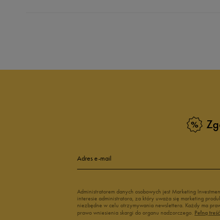
Produkt nie posia
Zg
Adres e-mail
Administratorem danych osobowych jest Marketing Investme
interesie administratora, za który uważa się marketing pro
niezbędne w celu otrzymywania newslettera. Każdy ma prawo
prawo wniesienia skargi do organu nadzorczego.
Pełną treś