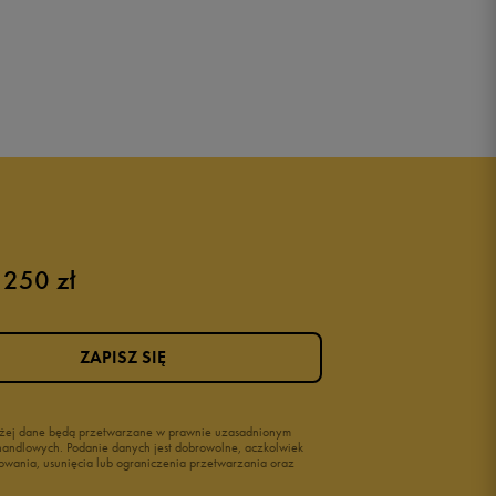
 250 zł
ZAPISZ SIĘ
wyżej dane będą przetwarzane w prawnie uzasadnionym
i handlowych. Podanie danych jest dobrowolne, aczkolwiek
owania, usunięcia lub ograniczenia przetwarzania oraz