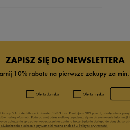
da recenzji
ZAPISZ SIĘ DO NEWSLETTERA
arnij 10% rabatu na pierwsze zakupy za min.
Oferta damska
Oferta męska
nt Group S.A. z siedzibą w Krakowie (31-871), os. Dywizjonu 303 paw. 1, udostępnione po
duktów i usług własnych. Podając swój adres mailowy zgadzasz się na otrzymywanie informacj
 do zgłoszenia sprzeciwu wobec przetwarzania, a także żądania dostępu do danych, sprost
ć oświadczenia o ochronie prywatności można znaleźć w Polityce prywatności.