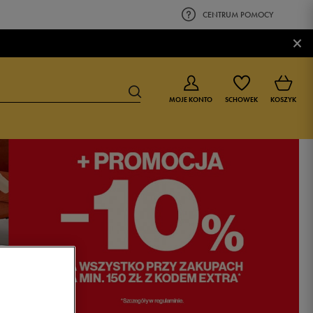
CENTRUM POMOCY
×
MOJE KONTO
SCHOWEK
KOSZYK
BUTY DLA CHŁOPCA
BUTY DLA DZIEWCZYNKI
0-4 lat
0-4 lat
4-8 lat
4-8 lat
9-16 lat
9-16 lat