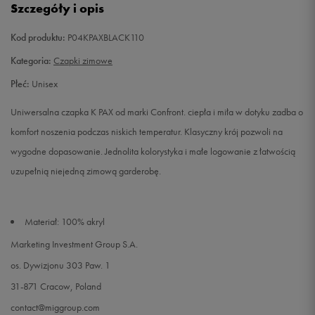
Szczegóły i opis
Kod produktu:
P04KPAXBLACK110
Kategoria:
Czapki zimowe
Płeć:
Unisex
Uniwersalna czapka K PAX od marki Confront. ciepła i miła w dotyku zadba o
komfort noszenia podczas niskich temperatur. Klasyczny krój pozwoli na
wygodne dopasowanie. Jednolita kolorystyka i małe logowanie z łatwością
uzupełnią niejedną zimową garderobę.
Materiał: 100% akryl
Marketing Investment Group S.A.
os. Dywizjonu 303 Paw. 1
31-871 Cracow, Poland
contact@miggroup.com