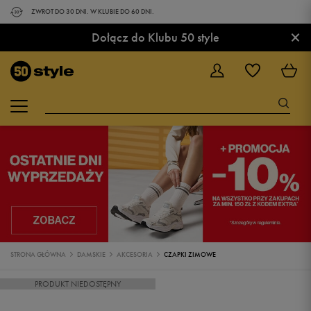
ZWROT DO 30 DNI. W KLUBIE DO 60 DNI.
×
Dołącz do Klubu 50 style
STRONA GŁÓWNA
DAMSKIE
AKCESORIA
CZAPKI ZIMOWE
PRODUKT NIEDOSTĘPNY