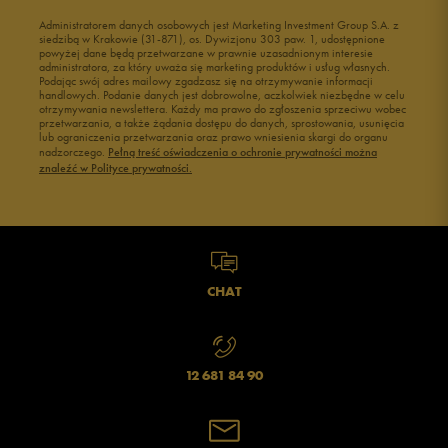
Administratorem danych osobowych jest Marketing Investment Group S.A. z
siedzibą w Krakowie (31-871), os. Dywizjonu 303 paw. 1, udostępnione
powyżej dane będą przetwarzane w prawnie uzasadnionym interesie
administratora, za który uważa się marketing produktów i usług własnych.
Podając swój adres mailowy zgadzasz się na otrzymywanie informacji
handlowych. Podanie danych jest dobrowolne, aczkolwiek niezbędne w celu
otrzymywania newslettera. Każdy ma prawo do zgłoszenia sprzeciwu wobec
przetwarzania, a także żądania dostępu do danych, sprostowania, usunięcia
lub ograniczenia przetwarzania oraz prawo wniesienia skargi do organu
nadzorczego.
Pełną treść oświadczenia o ochronie prywatności można
znaleźć w Polityce prywatności.
CHAT
12 681 84 90