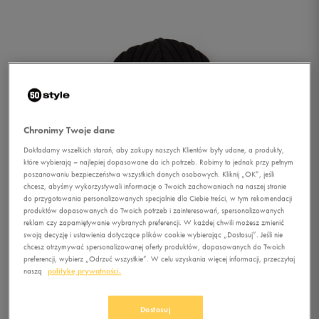
Chronimy Twoje dane
Dokładamy wszelkich starań, aby zakupy naszych Klientów były udane, a produkty,
które wybierają – najlepiej dopasowane do ich potrzeb. Robimy to jednak przy pełnym
poszanowaniu bezpieczeństwa wszystkich danych osobowych. Kliknij „OK”, jeśli
chcesz, abyśmy wykorzystywali informacje o Twoich zachowaniach na naszej stronie
do przygotowania personalizowanych specjalnie dla Ciebie treści, w tym rekomendacji
produktów dopasowanych do Twoich potrzeb i zainteresowań, spersonalizowanych
1/1
reklam czy zapamiętywanie wybranych preferencji. W każdej chwili możesz zmienić
swoją decyzję i ustawienia dotyczące plików cookie wybierając „Dostosuj”. Jeśli nie
chcesz otrzymywać spersonalizowanej oferty produktów, dopasowanych do Twoich
preferencji, wybierz „Odrzuć wszystkie”. W celu uzyskania więcej informacji, przeczytaj
naszą
politykę prywatności.
CONFRONT CZAPKA
Dostosuj