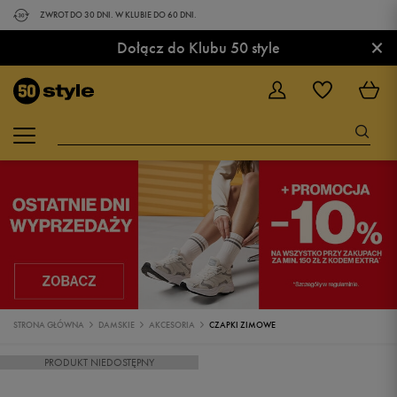
ZWROT DO 30 DNI. W KLUBIE DO 60 DNI.
×
Dołącz do Klubu 50 style
STRONA GŁÓWNA
DAMSKIE
AKCESORIA
CZAPKI ZIMOWE
PRODUKT NIEDOSTĘPNY