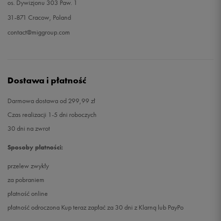
os. Dywizjonu 303 Paw. 1
31-871 Cracow, Poland
contact@miggroup.com
Dostawa i płatność
Darmowa dostawa od 299,99 zł
Czas realizacji 1-5 dni roboczych
30 dni na zwrot
Sposoby płatności:
przelew zwykły
za pobraniem
płatność online
płatność odroczona Kup teraz zapłać za 30 dni z Klarną lub PayPo