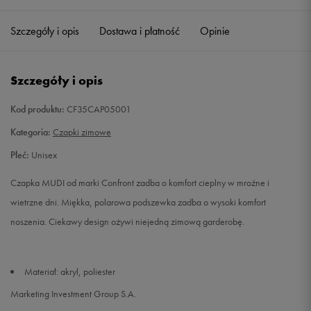
Szczegóły i opis
Dostawa i płatność
Opinie
Szczegóły i opis
Kod produktu:
CF35CAP05001
Kategoria:
Czapki zimowe
Płeć:
Unisex
Czapka MUDI od marki Confront zadba o komfort cieplny w mroźne i
wietrzne dni. Miękka, polarowa podszewka zadba o wysoki komfort
noszenia. Ciekawy design ożywi niejedną zimową garderobę.
Materiał: akryl, poliester
Marketing Investment Group S.A.