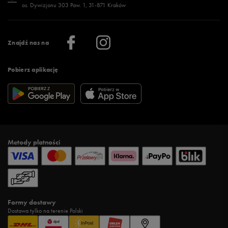
os. Dywizjonu 303 Paw. 1, 31-871 Kraków
Więcej >
Klub 50 style
Regulamin sklepu 50 style
Praca
Regulamin aplikacji 50 style
Informacje o firmie
Więcej regulaminów >
Znajdź nas na
Pobierz aplikację
Metody płatności
Formy dostawy
Dostawa tylko na terenie Polski