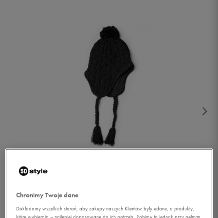
1/2
Chronimy Twoje dane
Dokładamy wszelkich starań, aby zakupy naszych Klientów były udane, a produkty,
które wybierają – najlepiej dopasowane do ich potrzeb. Robimy to jednak przy pełnym