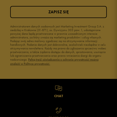
ZAPISZ SIĘ
Administratorem danych osobowych jest Marketing Investment Group S.A. z
siedzibą w Krakowie (31-871), os. Dywizjonu 303 paw. 1, udostępnione
powyżej dane będą przetwarzane w prawnie uzasadnionym interesie
administratora, za który uważa się marketing produktów i usług własnych.
Podając swój adres mailowy zgadzasz się na otrzymywanie informacji
handlowych. Podanie danych jest dobrowolne, aczkolwiek niezbędne w celu
otrzymywania newslettera. Każdy ma prawo do zgłoszenia sprzeciwu wobec
przetwarzania, a także żądania dostępu do danych, sprostowania, usunięcia
lub ograniczenia przetwarzania oraz prawo wniesienia skargi do organu
nadzorczego.
Pełną treść oświadczenia o ochronie prywatności można
znaleźć w Polityce prywatności.
CHAT