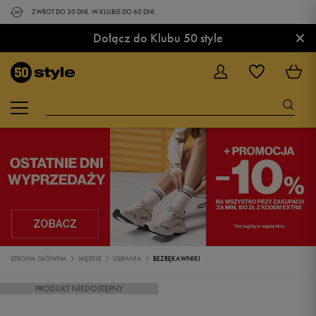
ZWROT DO 30 DNI. W KLUBIE DO 60 DNI.
×
Dołącz do Klubu 50 style
STRONA GŁÓWNA
MĘSKIE
UBRANIA
BEZRĘKAWNIKI
PRODUKT NIEDOSTĘPNY