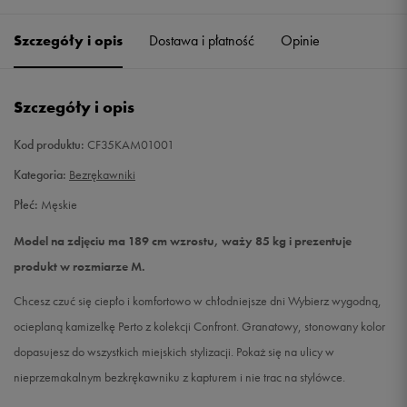
Szczegóły i opis
Dostawa i płatność
Opinie
L
Powiadom o dostępności
XL
Powiadom o dostępności
Szczegóły i opis
XXL
Powiadom o dostępności
Kod produktu:
CF35KAM01001
Kategoria:
Bezrękawniki
Płeć:
Męskie
Model na zdjęciu ma 189 cm wzrostu, waży 85 kg i prezentuje
produkt w rozmiarze M.
Chcesz czuć się ciepło i komfortowo w chłodniejsze dni Wybierz wygodną,
ocieplaną kamizelkę Perto z kolekcji Confront. Granatowy, stonowany kolor
dopasujesz do wszystkich miejskich stylizacji. Pokaż się na ulicy w
nieprzemakalnym bezkrękawniku z kapturem i nie trac na stylówce.