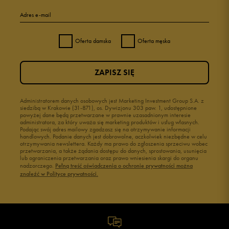
Adres e-mail
Oferta damska
Oferta męska
ZAPISZ SIĘ
Administratorem danych osobowych jest Marketing Investment Group S.A. z
siedzibą w Krakowie (31-871), os. Dywizjonu 303 paw. 1, udostępnione
powyżej dane będą przetwarzane w prawnie uzasadnionym interesie
administratora, za który uważa się marketing produktów i usług własnych.
Podając swój adres mailowy zgadzasz się na otrzymywanie informacji
handlowych. Podanie danych jest dobrowolne, aczkolwiek niezbędne w celu
otrzymywania newslettera. Każdy ma prawo do zgłoszenia sprzeciwu wobec
przetwarzania, a także żądania dostępu do danych, sprostowania, usunięcia
lub ograniczenia przetwarzania oraz prawo wniesienia skargi do organu
nadzorczego.
Pełną treść oświadczenia o ochronie prywatności można
znaleźć w Polityce prywatności.