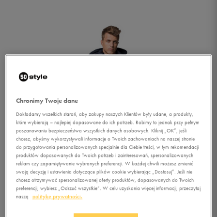
Chronimy Twoje dane
Dokładamy wszelkich starań, aby zakupy naszych Klientów były udane, a produkty,
które wybierają – najlepiej dopasowane do ich potrzeb. Robimy to jednak przy pełnym
poszanowaniu bezpieczeństwa wszystkich danych osobowych. Kliknij „OK”, jeśli
chcesz, abyśmy wykorzystywali informacje o Twoich zachowaniach na naszej stronie
do przygotowania personalizowanych specjalnie dla Ciebie treści, w tym rekomendacji
produktów dopasowanych do Twoich potrzeb i zainteresowań, spersonalizowanych
reklam czy zapamiętywanie wybranych preferencji. W każdej chwili możesz zmienić
swoją decyzję i ustawienia dotyczące plików cookie wybierając „Dostosuj”. Jeśli nie
chcesz otrzymywać spersonalizowanej oferty produktów, dopasowanych do Twoich
1/3
preferencji, wybierz „Odrzuć wszystkie”. W celu uzyskania więcej informacji, przeczytaj
naszą
politykę prywatności.