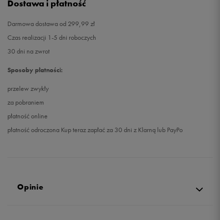
Dostawa i płatność
Darmowa dostawa od 299,99 zł
Czas realizacji 1-5 dni roboczych
30 dni na zwrot
Sposoby płatności:
przelew zwykły
za pobraniem
płatność online
płatność odroczona Kup teraz zapłać za 30 dni z Klarną lub PayPo
Opinie
Produkt nie posiada recenzji