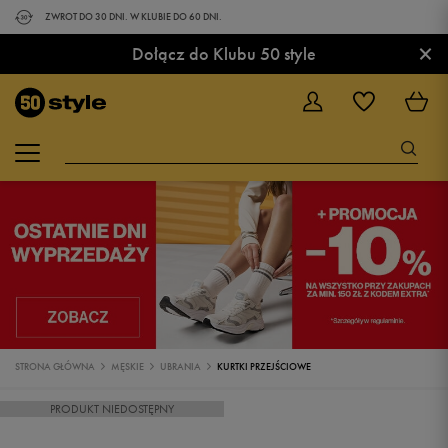
ZWROT DO 30 DNI. W KLUBIE DO 60 DNI.
×
Dołącz do Klubu 50 style
STRONA GŁÓWNA
MĘSKIE
UBRANIA
KURTKI PRZEJŚCIOWE
PRODUKT NIEDOSTĘPNY