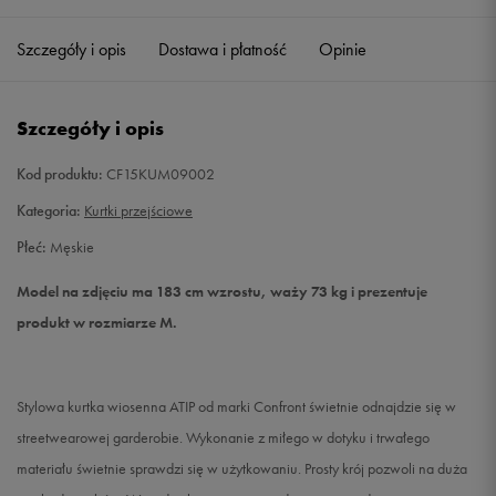
Szczegóły i opis
Dostawa i płatność
Opinie
L
Powiadom o dostępności
XL
Powiadom o dostępności
Szczegóły i opis
XXL
Powiadom o dostępności
Kod produktu:
CF15KUM09002
Kategoria:
Kurtki przejściowe
Płeć:
Męskie
Model na zdjęciu ma 183 cm wzrostu, waży 73 kg i prezentuje
produkt w rozmiarze M.
Stylowa kurtka wiosenna ATIP od marki Confront świetnie odnajdzie się w
streetwearowej garderobie. Wykonanie z miłego w dotyku i trwałego
materiału świetnie sprawdzi się w użytkowaniu. Prosty krój pozwoli na duża