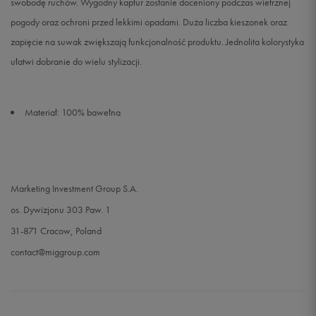
swobodę ruchów. Wygodny kaptur zostanie doceniony podczas wietrznej
pogody oraz ochroni przed lekkimi opadami. Duża liczba kieszonek oraz
zapięcie na suwak zwiększają funkcjonalność produktu. Jednolita kolorystyka
ułatwi dobranie do wielu stylizacji.
Materiał: 100% bawełna
Marketing Investment Group S.A.
os. Dywizjonu 303 Paw. 1
31-871 Cracow, Poland
contact@miggroup.com