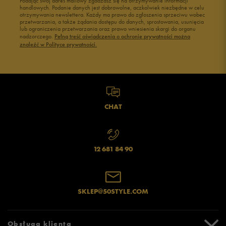
Podając swój adres mailowy zgadzasz się na otrzymywanie informacji
handlowych. Podanie danych jest dobrowolne, aczkolwiek niezbędne w celu
otrzymywania newslettera. Każdy ma prawo do zgłoszenia sprzeciwu wobec
przetwarzania, a także żądania dostępu do danych, sprostowania, usunięcia
lub ograniczenia przetwarzania oraz prawo wniesienia skargi do organu
nadzorczego.
Pełną treść oświadczenia o ochronie prywatności można
znaleźć w Polityce prywatności.
CHAT
12 681 84 90
SKLEP@50STYLE.COM
Obsługa klienta