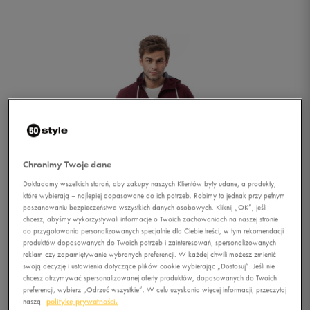
Chronimy Twoje dane
Dokładamy wszelkich starań, aby zakupy naszych Klientów były udane, a produkty,
które wybierają – najlepiej dopasowane do ich potrzeb. Robimy to jednak przy pełnym
poszanowaniu bezpieczeństwa wszystkich danych osobowych. Kliknij „OK”, jeśli
chcesz, abyśmy wykorzystywali informacje o Twoich zachowaniach na naszej stronie
do przygotowania personalizowanych specjalnie dla Ciebie treści, w tym rekomendacji
produktów dopasowanych do Twoich potrzeb i zainteresowań, spersonalizowanych
reklam czy zapamiętywanie wybranych preferencji. W każdej chwili możesz zmienić
1/6
swoją decyzję i ustawienia dotyczące plików cookie wybierając „Dostosuj”. Jeśli nie
chcesz otrzymywać spersonalizowanej oferty produktów, dopasowanych do Twoich
preferencji, wybierz „Odrzuć wszystkie”. W celu uzyskania więcej informacji, przeczytaj
naszą
politykę prywatności.