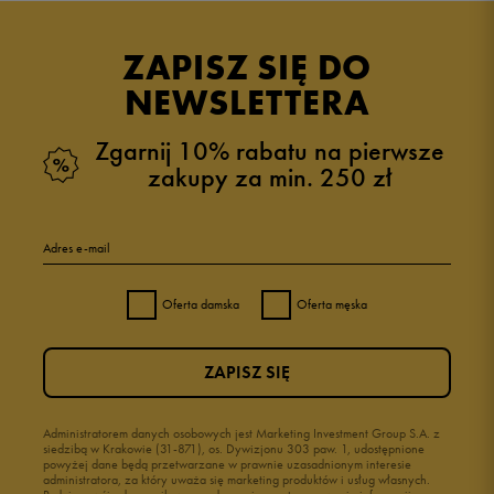
ZAPISZ SIĘ DO
NEWSLETTERA
Zgarnij 10% rabatu na pierwsze
zakupy za min. 250 zł
Adres e-mail
Oferta damska
Oferta męska
ZAPISZ SIĘ
Administratorem danych osobowych jest Marketing Investment Group S.A. z
siedzibą w Krakowie (31-871), os. Dywizjonu 303 paw. 1, udostępnione
powyżej dane będą przetwarzane w prawnie uzasadnionym interesie
administratora, za który uważa się marketing produktów i usług własnych.