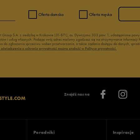
Oferta damska
Oferta męska
nt Group S.A. z siedzibą w Krakowie (31-871), os. Dywizjonu 303 paw. 1, udostępnione po
duktów i usług własnych. Podając swój adres mailowy zgadzasz się na otrzymywanie informacj
 do zgłoszenia sprzeciwu wobec przetwarzania, a także żądania dostępu do danych, sprost
ć oświadczenia o ochronie prywatności można znaleźć w Polityce prywatności.
Znajdź nas na
STYLE.COM
Poradniki
Inspiracje