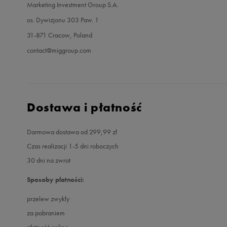
Marketing Investment Group S.A.
os. Dywizjonu 303 Paw. 1
31-871 Cracow, Poland
contact@miggroup.com
Dostawa i płatność
Darmowa dostawa od 299,99 zł
Czas realizacji 1-5 dni roboczych
30 dni na zwrot
Sposoby płatności:
przelew zwykły
za pobraniem
płatność online