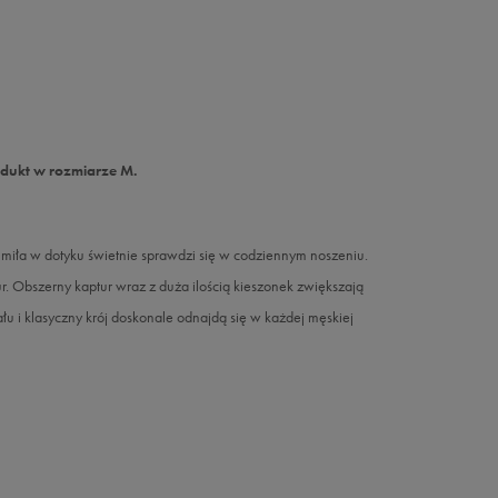
odukt w rozmiarze M.
i miła w dotyku świetnie sprawdzi się w codziennym noszeniu.
r. Obszerny kaptur wraz z duża ilością kieszonek zwiększają
łu i klasyczny krój doskonale odnajdą się w każdej męskiej