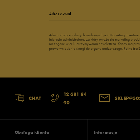
Adres e-mail
Administratorem danych osobowych jest Marketing Investme
interesie administratora, za który uważa się marketing pro
niezbędne w celu otrzymywania newslettera. Każdy ma prawo
prawo wniesienia skargi do organu nadzorczego.
Pełną treś
12 681 84
CHAT
SKLEP@50
90
Obsługa klienta
Informacje