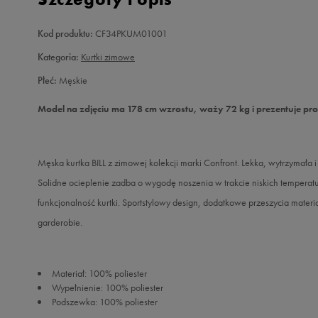
Kod produktu:
CF34PKUM01001
Kategoria:
Kurtki zimowe
Płeć:
Męskie
Model na zdjęciu ma 178 cm wzrostu, waży 72 kg i prezentuje pr
Męska kurtka BILL z zimowej kolekcji marki Confront. Lekka, wytrzymała 
Solidne ocieplenie zadba o wygodę noszenia w trakcie niskich temperatu
funkcjonalność kurtki. Sportstylowy design, dodatkowe przeszycia materia
garderobie.
Materiał: 100% poliester
Wypełnienie: 100% poliester
Podszewka: 100% poliester