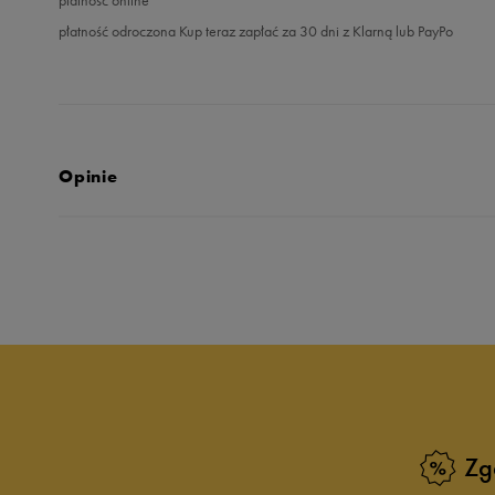
płatność odroczona Kup teraz zapłać za 30 dni z Klarną lub PayPo
Opinie
Produkt nie posia
Zg