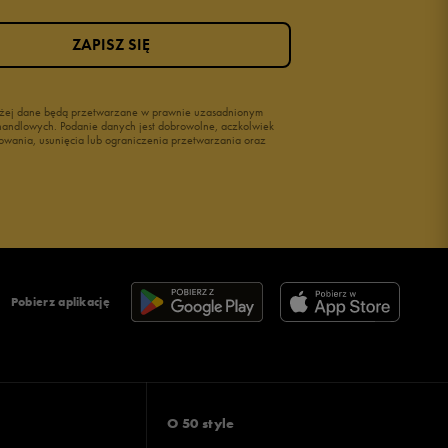
ZAPISZ SIĘ
wyżej dane będą przetwarzane w prawnie uzasadnionym
i handlowych. Podanie danych jest dobrowolne, aczkolwiek
owania, usunięcia lub ograniczenia przetwarzania oraz
Pobierz aplikację
O 50 style