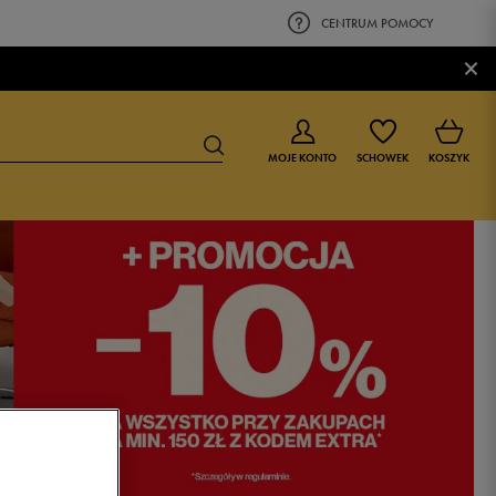
CENTRUM POMOCY
×
MOJE KONTO
SCHOWEK
KOSZYK
BUTY DLA CHŁOPCA
BUTY DLA DZIEWCZYNKI
0-4 lat
0-4 lat
4-8 lat
4-8 lat
9-16 lat
9-16 lat