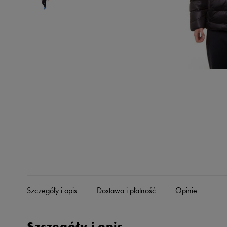
Skechers
Timberland
Umbro
Under Armour
Up8
U.S. Polo ASSN.
Vans
Szczegóły i opis
Dostawa i płatność
Opinie
Szczegóły i opis