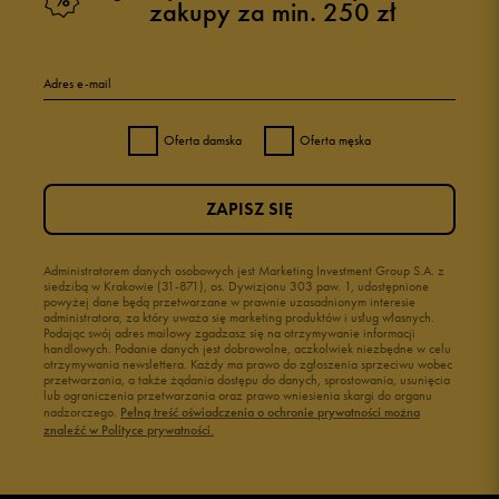
zakupy za min. 250 zł
Adres e-mail
Oferta damska
Oferta męska
ZAPISZ SIĘ
Administratorem danych osobowych jest Marketing Investment Group S.A. z
siedzibą w Krakowie (31-871), os. Dywizjonu 303 paw. 1, udostępnione
powyżej dane będą przetwarzane w prawnie uzasadnionym interesie
administratora, za który uważa się marketing produktów i usług własnych.
Podając swój adres mailowy zgadzasz się na otrzymywanie informacji
handlowych. Podanie danych jest dobrowolne, aczkolwiek niezbędne w celu
otrzymywania newslettera. Każdy ma prawo do zgłoszenia sprzeciwu wobec
przetwarzania, a także żądania dostępu do danych, sprostowania, usunięcia
lub ograniczenia przetwarzania oraz prawo wniesienia skargi do organu
nadzorczego.
Pełną treść oświadczenia o ochronie prywatności można
znaleźć w Polityce prywatności.