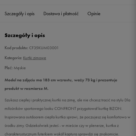
Szczegóły i opis
Dostawa i płatność
Opinie
L
Powiadom o dostępności
XL
Powiadom o dostępności
Szczegóły i opis
XXL
Powiadom o dostępności
Kod produktu:
CF35KUM03001
Kategoria:
Kurtki zimowe
Płeć:
Męskie
Model na zdjęciu ma 183 cm wzrostu, waży 73 kg i prezentuje
produkt w rozmiarze M.
Szukasz ciepłej i praktycznej kurtki na zimę, ale nie chcesz tracić na stylu Dla
miłośników sportowego looku CONFRONT przygotował kurtkę BIZON.
Inspirowana outdoorem ciepła kurtka sprawi, że poczujesz się komfortowo w
środku zimy. Gdziekolwiek jesteś - w mieście czy w plenerze, kurtka z
charakterystycznym futerkiem wokół kaptura sprawdzi się znakomicie.