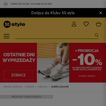
ZWROT DO 30 DNI. W KLUBIE DO 60 DNI.
×
Dołącz do Klubu 50 style
STRONA GŁÓWNA
MĘSKIE
UBRANIA
KURTKI ZIMOWE
PRODUKT NIEDOSTĘPNY