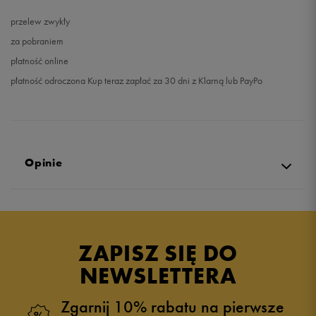
przelew zwykły
za pobraniem
płatność online
płatność odroczona Kup teraz zapłać za 30 dni z Klarną lub PayPo
Opinie
Produkt nie posiada recenzji
ZAPISZ SIĘ DO
NEWSLETTERA
Zgarnij 10% rabatu na pierwsze