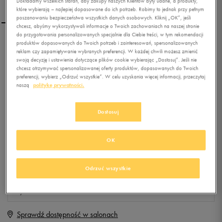
Dokładamy wszelkich starań, aby zakupy naszych Klientów były udane, a produkty,
które wybierają – najlepiej dopasowane do ich potrzeb. Robimy to jednak przy pełnym
poszanowaniu bezpieczeństwa wszystkich danych osobowych. Kliknij „OK”, jeśli
chcesz, abyśmy wykorzystywali informacje o Twoich zachowaniach na naszej stronie
do przygotowania personalizowanych specjalnie dla Ciebie treści, w tym rekomendacji
produktów dopasowanych do Twoich potrzeb i zainteresowań, spersonalizowanych
CONFRONT KURTKA
reklam czy zapamiętywanie wybranych preferencji. W każdej chwili możesz zmienić
BIZON
swoją decyzję i ustawienia dotyczące plików cookie wybierając „Dostosuj”. Jeśli nie
chcesz otrzymywać spersonalizowanej oferty produktów, dopasowanych do Twoich
preferencji, wybierz „Odrzuć wszystkie”. W celu uzyskania więcej informacji, przeczytaj
0.0
(
0
)
naszą
politykę prywatności.
159,99
zł
z Vat
+ 800 PKT W
KLUBIE 50 STYLE
Dostosuj
OK
Produkt niedostępny
Jeśli artykuł będzie ponownie dostępny, otrzymasz od nas powiadomienie.
Odrzuć wszystkie
Wybierz rozmiar
Sprawdź dostępność w salonach
M
Powiadom o dostępności