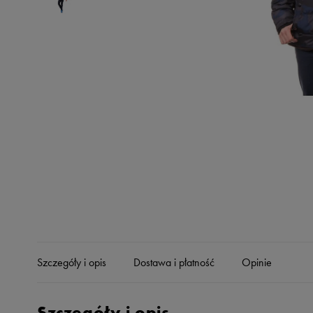
Skechers
Timberland
Umbro
Under Armour
Up8
U.S. Polo ASSN.
Vans
Szczegóły i opis
Dostawa i płatność
Opinie
Szczegóły i opis