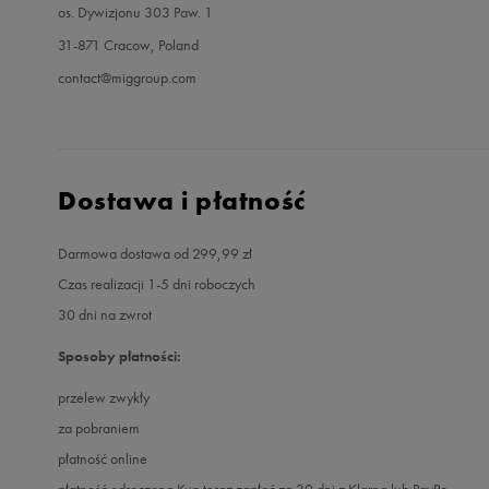
os. Dywizjonu 303 Paw. 1
31-871 Cracow, Poland
contact@miggroup.com
Dostawa i płatność
Darmowa dostawa od 299,99 zł
Czas realizacji 1-5 dni roboczych
30 dni na zwrot
Sposoby płatności:
przelew zwykły
za pobraniem
płatność online
płatność odroczona Kup teraz zapłać za 30 dni z Klarną lub PayPo