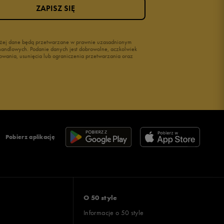
ZAPISZ SIĘ
wyżej dane będą przetwarzane w prawnie uzasadnionym
i handlowych. Podanie danych jest dobrowolne, aczkolwiek
owania, usunięcia lub ograniczenia przetwarzania oraz
Pobierz aplikację
O 50 style
Informacje o 50 style