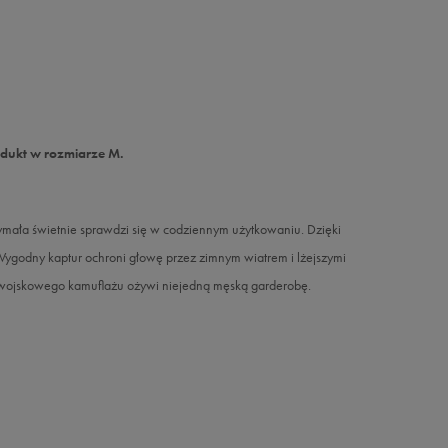
odukt w rozmiarze M.
ymała świetnie sprawdzi się w codziennym użytkowaniu. Dzięki
Wygodny kaptur ochroni głowę przez zimnym wiatrem i lżejszymi
wojskowego kamuflażu ożywi niejedną męską garderobę.