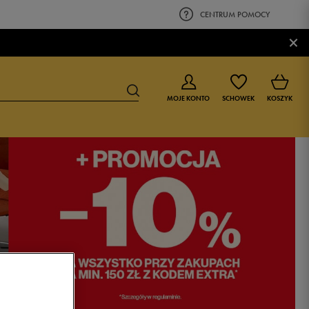
CENTRUM POMOCY
×
MOJE KONTO
SCHOWEK
KOSZYK
BUTY DLA CHŁOPCA
BUTY DLA DZIEWCZYNKI
0-4 lat
0-4 lat
4-8 lat
4-8 lat
9-16 lat
9-16 lat