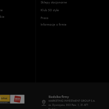
Sklepy stacjonarne
ie
Klub 50 style
skie
Praca
Informacje o firmie
Siedziba firmy
MARKETING INVESTMENT GROUP S.A.
os. Dywizjonu 303 Paw. 1, 31-871
Kraków