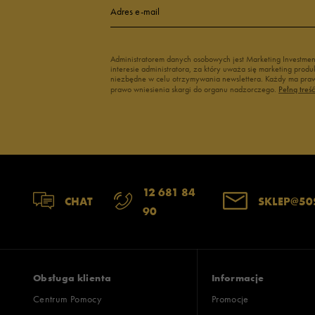
Adres e-mail
Administratorem danych osobowych jest Marketing Investme
interesie administratora, za który uważa się marketing pro
niezbędne w celu otrzymywania newslettera. Każdy ma prawo
prawo wniesienia skargi do organu nadzorczego.
Pełną treś
12 681 84
CHAT
SKLEP@50
90
Obsługa klienta
Informacje
Centrum Pomocy
Promocje