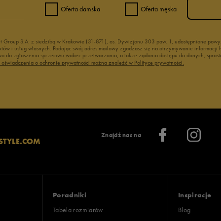
Oferta damska
Oferta męska
nt Group S.A. z siedzibą w Krakowie (31-871), os. Dywizjonu 303 paw. 1, udostępnione po
duktów i usług własnych. Podając swój adres mailowy zgadzasz się na otrzymywanie informacj
 do zgłoszenia sprzeciwu wobec przetwarzania, a także żądania dostępu do danych, sprost
ć oświadczenia o ochronie prywatności można znaleźć w Polityce prywatności.
Znajdź nas na
STYLE.COM
Poradniki
Inspiracje
Tabela rozmiarów
Blog