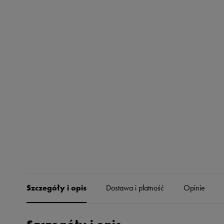
Skechers
Timberland
Umbro
Under Armour
Up8
U.S. Polo ASSN.
Vans
Szczegóły i opis
Dostawa i płatność
Opinie