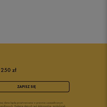
 250 zł
ZAPISZ SIĘ
wyżej dane będą przetwarzane w prawnie uzasadnionym
i handlowych. Podanie danych jest dobrowolne, aczkolwiek