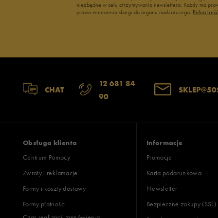
niezbędne w celu otrzymywania newslettera. Każdy ma prawo
prawo wniesienia skargi do organu nadzorczego.
Pełną treś
12 681 84
CHAT
SKLEP@50
90
Obsługa klienta
Informacje
Centrum Pomocy
Promocje
Zwroty i reklamacje
Karta podarunkowa
Formy i koszty dostawy
Newsletter
Formy płatności
Bezpieczne zakupy (SSL)
Czas realizacji zamówienia