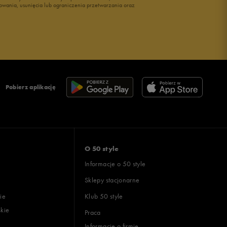
owania, usunięcia lub ograniczenia przetwarzania oraz
Pobierz aplikację
O 50 style
Informacje o 50 style
Sklepy stacjonarne
ie
Klub 50 style
skie
Praca
Informacje o firmie