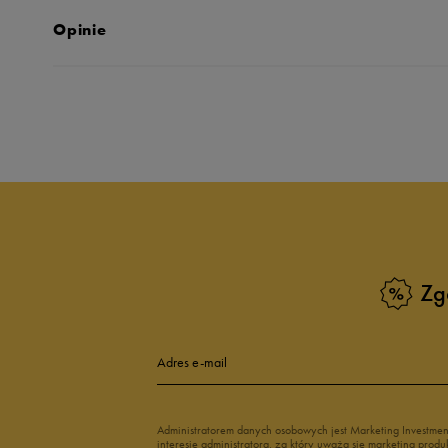
Opinie
Produkt nie posia
Zg
Adres e-mail
Administratorem danych osobowych jest Marketing Investme
interesie administratora, za który uważa się marketing pro