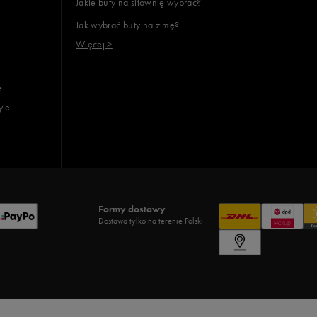
Jakie buty na siłownię wybrać?
Jak wybrać buty na zimę?
Więcej >
e
yle
Formy dostawy
Dostawa tylko na terenie Polski