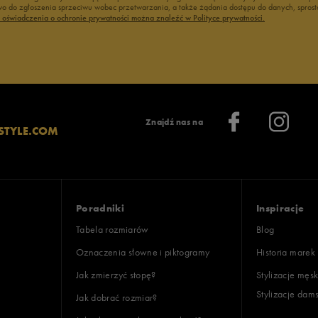
 do zgłoszenia sprzeciwu wobec przetwarzania, a także żądania dostępu do danych, sprost
ć oświadczenia o ochronie prywatności można znaleźć w Polityce prywatności.
Znajdź nas na
STYLE.COM
Poradniki
Inspiracje
Tabela rozmiarów
Blog
Oznaczenia słowne i piktogramy
Historia marek
Jak zmierzyć stopę?
Stylizacje męsk
Stylizacje dam
Jak dobrać rozmiar?