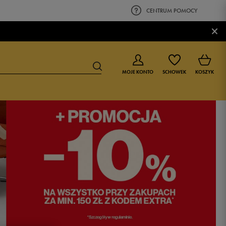
CENTRUM POMOCY
×
MOJE KONTO
SCHOWEK
KOSZYK
BUTY DLA CHŁOPCA
BUTY DLA DZIEWCZYNKI
0-4 lat
0-4 lat
4-8 lat
4-8 lat
9-16 lat
9-16 lat