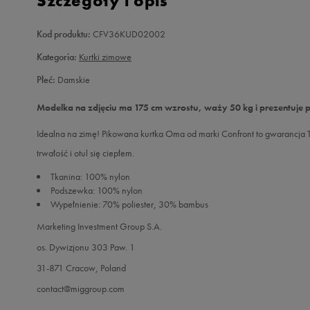
Szczegóły i opis
Kod produktu:
CFV36KUD02002
Kategoria:
Kurtki zimowe
Płeć:
Damskie
Modelka na zdjęciu ma 175 cm wzrostu, waży 50 kg i prezentuje 
Idealna na zimę! Pikowana kurtka Oma od marki Confront to gwarancja T
trwałość i otul się ciepłem.
Tkanina: 100% nylon
Podszewka: 100% nylon
Wypełnienie: 70% poliester, 30% bambus
Marketing Investment Group S.A.
os. Dywizjonu 303 Paw. 1
31-871 Cracow, Poland
contact@miggroup.com