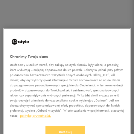
Chronimy Twoje dane
Dokładamy wszelkich starań, aby zakupy naszych Klientów były udane, a produkty,
które wybierają – najlepiej dopasowane do ich potrzeb. Robimy to jednak przy pełnym
poszanowaniu bezpieczeństwa wszystkich danych osobowych. Kliknij „OK”, jeśli
chcesz, abyśmy wykorzystywali informacje o Twoich zachowaniach na naszej stronie
do przygotowania personalizowanych specjalnie dla Ciebie treści, w tym rekomendacji
1/1
produktów dopasowanych do Twoich potrzeb i zainteresowań, spersonalizowanych
reklam czy zapamiętywanie wybranych preferencji. W każdej chwili możesz zmienić
swoją decyzję i ustawienia dotyczące plików cookie wybierając „Dostosuj”. Jeśli nie
chcesz otrzymywać spersonalizowanej oferty produktów, dopasowanych do Twoich
preferencji, wybierz „Odrzuć wszystkie”. W celu uzyskania więcej informacji, przeczytaj
naszą
politykę prywatności.
CONFRONT KURTKA OMA
Dostosuj