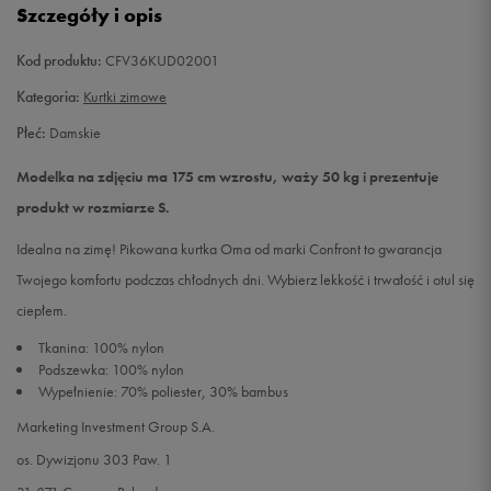
Szczegóły i opis
L
Powiadom o dostępności
Kod produktu:
CFV36KUD02001
Kategoria:
Kurtki zimowe
Płeć:
Damskie
Modelka na zdjęciu ma 175 cm wzrostu, waży 50 kg i prezentuje
produkt w rozmiarze S.
Idealna na zimę! Pikowana kurtka Oma od marki Confront to gwarancja
Twojego komfortu podczas chłodnych dni. Wybierz lekkość i trwałość i otul się
ciepłem.
Tkanina: 100% nylon
Podszewka: 100% nylon
Wypełnienie: 70% poliester, 30% bambus
Marketing Investment Group S.A.
os. Dywizjonu 303 Paw. 1