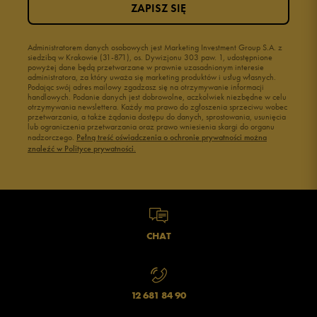
ZAPISZ SIĘ
Administratorem danych osobowych jest Marketing Investment Group S.A. z
siedzibą w Krakowie (31-871), os. Dywizjonu 303 paw. 1, udostępnione
powyżej dane będą przetwarzane w prawnie uzasadnionym interesie
administratora, za który uważa się marketing produktów i usług własnych.
Podając swój adres mailowy zgadzasz się na otrzymywanie informacji
handlowych. Podanie danych jest dobrowolne, aczkolwiek niezbędne w celu
otrzymywania newslettera. Każdy ma prawo do zgłoszenia sprzeciwu wobec
przetwarzania, a także żądania dostępu do danych, sprostowania, usunięcia
lub ograniczenia przetwarzania oraz prawo wniesienia skargi do organu
nadzorczego.
Pełną treść oświadczenia o ochronie prywatności można
znaleźć w Polityce prywatności.
CHAT
12 681 84 90