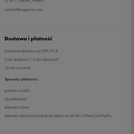
31-871 Cracow, Poland
contact@miggroup.com
Dostawa i płatność
Darmowa dostawa od 299,99 zł
Czas realizacji 1-5 dni roboczych
30 dni na zwrot
Sposoby płatności:
przelew zwykły
za pobraniem
płatność online
płatność odroczona Kup teraz zapłać za 30 dni z Klarną lub PayPo