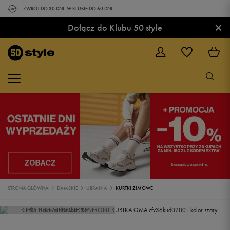
ZWROT DO 30 DNI. W KLUBIE DO 60 DNI.
×
Dołącz do Klubu 50 style
STRONA GŁÓWNA
DAMSKIE
UBRANIA
KURTKI ZIMOWE
PRODUKT NIEDOSTĘPNY