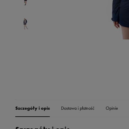
Skechers
Timberland
Umbro
Under Armour
Up8
U.S. Polo ASSN.
Vans
Szczegóły i opis
Dostawa i płatność
Opinie