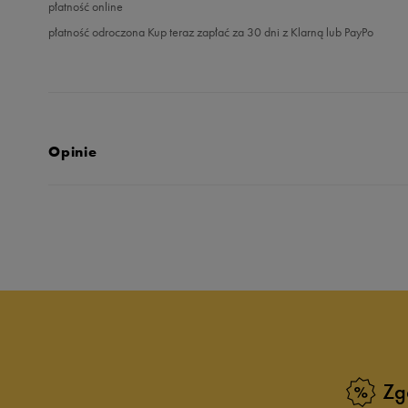
płatność online
płatność odroczona Kup teraz zapłać za 30 dni z Klarną lub PayPo
Opinie
Produkt nie posia
Zg