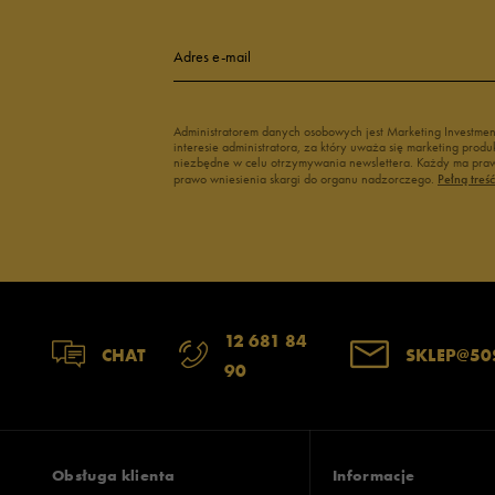
Adres e-mail
Administratorem danych osobowych jest Marketing Investme
interesie administratora, za który uważa się marketing pro
niezbędne w celu otrzymywania newslettera. Każdy ma prawo
prawo wniesienia skargi do organu nadzorczego.
Pełną treś
12 681 84
CHAT
SKLEP@50
90
Obsługa klienta
Informacje