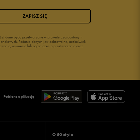
ZAPISZ SIĘ
wyżej dane będą przetwarzane w prawnie uzasadnionym
i handlowych. Podanie danych jest dobrowolne, aczkolwiek
owania, usunięcia lub ograniczenia przetwarzania oraz
Pobierz aplikację
O 50 style