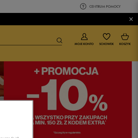
CENTRUM POMOCY
×
MOJE KONTO
SCHOWEK
KOSZYK
BUTY DLA CHŁOPCA
BUTY DLA DZIEWCZYNKI
0-4 lat
0-4 lat
4-8 lat
4-8 lat
9-16 lat
9-16 lat
asowane do ich