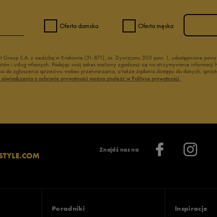
Oferta damska
Oferta męska
nt Group S.A. z siedzibą w Krakowie (31-871), os. Dywizjonu 303 paw. 1, udostępnione po
duktów i usług własnych. Podając swój adres mailowy zgadzasz się na otrzymywanie informacj
 do zgłoszenia sprzeciwu wobec przetwarzania, a także żądania dostępu do danych, sprost
ć oświadczenia o ochronie prywatności można znaleźć w Polityce prywatności.
Znajdź nas na
STYLE.COM
Poradniki
Inspiracje