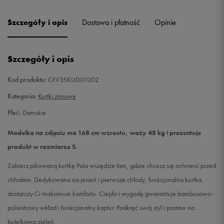
Szczegóły i opis
Dostawa i płatność
Opinie
M
Powiadom o dostępności
L
Powiadom o dostępności
Szczegóły i opis
Kod produktu:
CFV35KUD01002
Kategoria:
Kurtki zimowe
Płeć:
Damskie
Modelka na zdjęciu ma 168 cm wzrostu, waży 48 kg i prezentuje
produkt w rozmiarze S.
Zabierz pikowaną kurtkę Pola wszędzie tam, gdzie chcesz się ochronić przed
chłodem. Dedykowana na jesień i pierwsze chłody, funkcjonalna kurtka
dostarczy Ci maksimum komfortu. Ciepło i wygodę gwarantuje bambusowo-
poliestrowy wkład i funkcjonalny kaptur. Podkręć swój styl i postaw na
butelkową zieleń.