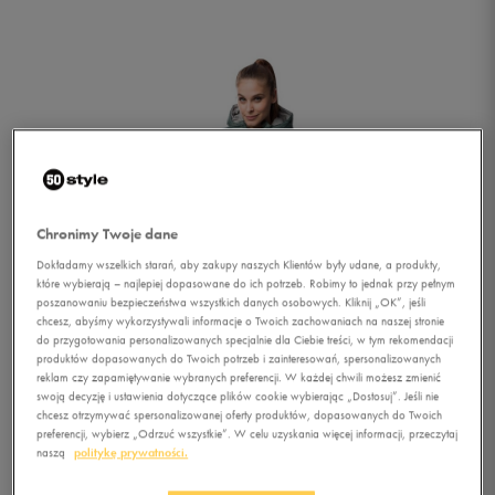
Chronimy Twoje dane
Dokładamy wszelkich starań, aby zakupy naszych Klientów były udane, a produkty,
które wybierają – najlepiej dopasowane do ich potrzeb. Robimy to jednak przy pełnym
poszanowaniu bezpieczeństwa wszystkich danych osobowych. Kliknij „OK”, jeśli
chcesz, abyśmy wykorzystywali informacje o Twoich zachowaniach na naszej stronie
do przygotowania personalizowanych specjalnie dla Ciebie treści, w tym rekomendacji
produktów dopasowanych do Twoich potrzeb i zainteresowań, spersonalizowanych
reklam czy zapamiętywanie wybranych preferencji. W każdej chwili możesz zmienić
swoją decyzję i ustawienia dotyczące plików cookie wybierając „Dostosuj”. Jeśli nie
chcesz otrzymywać spersonalizowanej oferty produktów, dopasowanych do Twoich
1/4
preferencji, wybierz „Odrzuć wszystkie”. W celu uzyskania więcej informacji, przeczytaj
naszą
politykę prywatności.