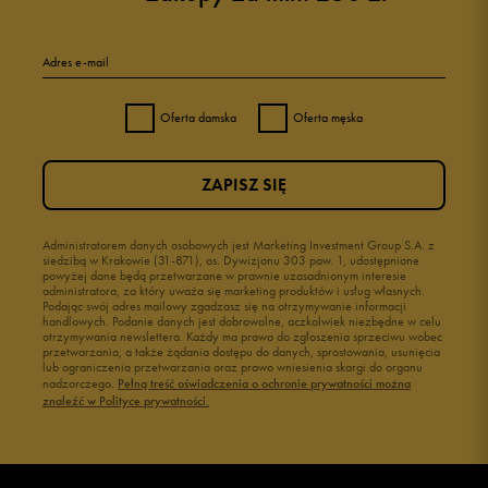
Adres e-mail
Oferta damska
Oferta męska
ZAPISZ SIĘ
Administratorem danych osobowych jest Marketing Investment Group S.A. z
siedzibą w Krakowie (31-871), os. Dywizjonu 303 paw. 1, udostępnione
powyżej dane będą przetwarzane w prawnie uzasadnionym interesie
administratora, za który uważa się marketing produktów i usług własnych.
Podając swój adres mailowy zgadzasz się na otrzymywanie informacji
handlowych. Podanie danych jest dobrowolne, aczkolwiek niezbędne w celu
otrzymywania newslettera. Każdy ma prawo do zgłoszenia sprzeciwu wobec
przetwarzania, a także żądania dostępu do danych, sprostowania, usunięcia
lub ograniczenia przetwarzania oraz prawo wniesienia skargi do organu
nadzorczego.
Pełną treść oświadczenia o ochronie prywatności można
znaleźć w Polityce prywatności.