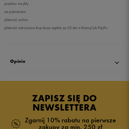
przelew zwykły
za pobraniem
płatność online
płatność odroczona Kup teraz zapłać za 30 dni z Klarną lub PayPo
Opinie
Produkt nie posiada recenzji
ZAPISZ SIĘ DO
NEWSLETTERA
Zgarnij 10% rabatu na pierwsze
zakupy za min. 250 zł