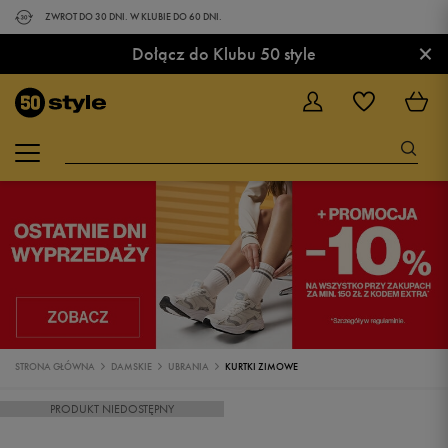
ZWROT DO 30 DNI. W KLUBIE DO 60 DNI.
×
Dołącz do Klubu 50 style
STRONA GŁÓWNA
DAMSKIE
UBRANIA
KURTKI ZIMOWE
PRODUKT NIEDOSTĘPNY