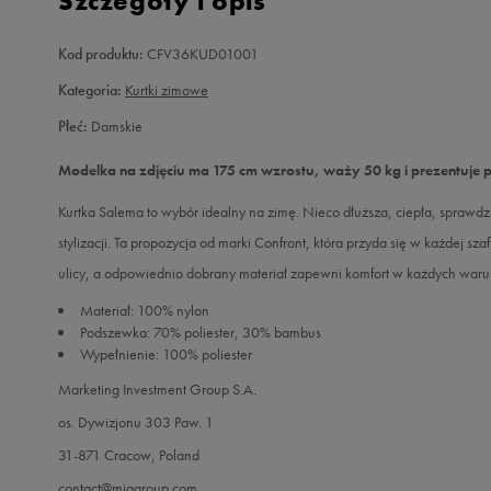
Szczegóły i opis
Kod produktu:
CFV36KUD01001
Kategoria:
Kurtki zimowe
Płeć:
Damskie
Modelka na zdjęciu ma 175 cm wzrostu, waży 50 kg i prezentuje 
Kurtka Salema to wybór idealny na zimę. Nieco dłuższa, ciepła, sprawdzi
stylizacji. Ta propozycja od marki Confront, która przyda się w każdej sz
ulicy, a odpowiednio dobrany materiał zapewni komfort w każdych war
Materiał: 100% nylon
Podszewka: 70% poliester, 30% bambus
Wypełnienie: 100% poliester
Marketing Investment Group S.A.
os. Dywizjonu 303 Paw. 1
31-871 Cracow, Poland
contact@miggroup.com