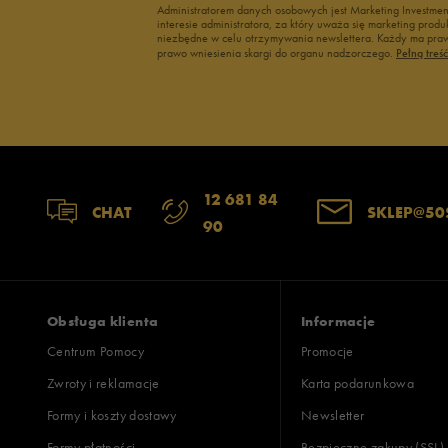
Administratorem danych osobowych jest Marketing Investme
interesie administratora, za który uważa się marketing pro
niezbędne w celu otrzymywania newslettera. Każdy ma prawo
prawo wniesienia skargi do organu nadzorczego.
Pełną treś
12 681 84
CHAT
SKLEP@50
90
Obsługa klienta
Informacje
Centrum Pomocy
Promocje
Zwroty i reklamacje
Karta podarunkowa
Formy i koszty dostawy
Newsletter
Formy płatności
Bezpieczne zakupy (SSL)