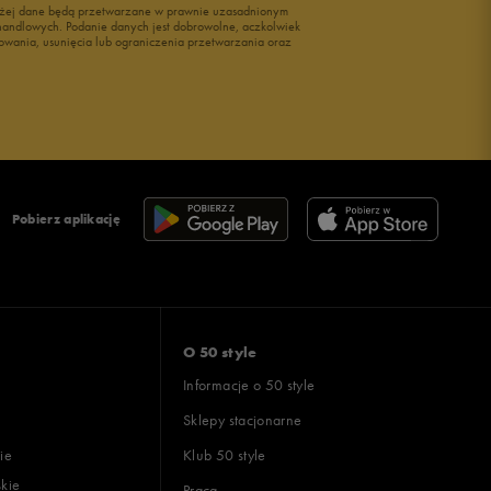
wyżej dane będą przetwarzane w prawnie uzasadnionym
i handlowych. Podanie danych jest dobrowolne, aczkolwiek
owania, usunięcia lub ograniczenia przetwarzania oraz
Pobierz aplikację
O 50 style
Informacje o 50 style
Sklepy stacjonarne
ie
Klub 50 style
skie
Praca