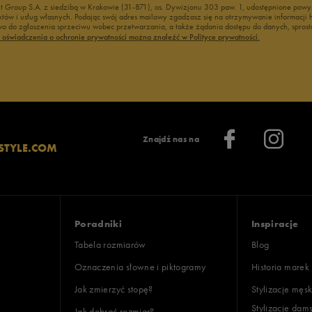
nt Group S.A. z siedzibą w Krakowie (31-871), os. Dywizjonu 303 paw. 1, udostępnione po
duktów i usług własnych. Podając swój adres mailowy zgadzasz się na otrzymywanie informacj
 do zgłoszenia sprzeciwu wobec przetwarzania, a także żądania dostępu do danych, sprost
ć oświadczenia o ochronie prywatności można znaleźć w Polityce prywatności.
Znajdź nas na
STYLE.COM
Poradniki
Inspiracje
Tabela rozmiarów
Blog
Oznaczenia słowne i piktogramy
Historia marek
Jak zmierzyć stopę?
Stylizacje męsk
Stylizacje dam
Jak dobrać rozmiar?