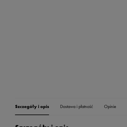
Skechers
Timberland
Umbro
Under Armour
Up8
U.S. Polo ASSN.
Vans
Szczegóły i opis
Dostawa i płatność
Opinie