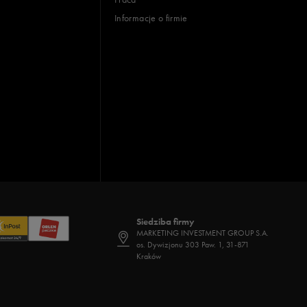
Informacje o firmie
Siedziba firmy
MARKETING INVESTMENT GROUP S.A.
os. Dywizjonu 303 Paw. 1, 31-871
Kraków