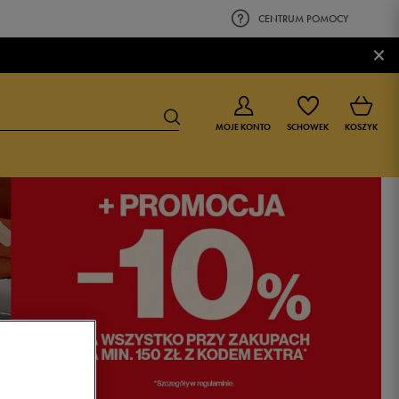
CENTRUM POMOCY
×
MOJE KONTO
SCHOWEK
KOSZYK
BUTY DLA CHŁOPCA
BUTY DLA DZIEWCZYNKI
0-4 lat
0-4 lat
4-8 lat
4-8 lat
9-16 lat
9-16 lat