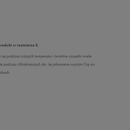
produkt w rozmiarze S.
 się podczas niższych temperatur i świetnie uzupełni wiele
afie podczas chłodniejszych dni. Jej pikowanie wyróżni Cię na
unkach.