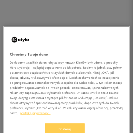
Chronimy Twoje dane
Dokładamy wszelkich starań, aby zakupy naszych Klientów były udane, a produkty,
które wybierają – najlepiej dopasowane do ich potrzeb. Robimy to jednak przy pełnym
poszanowaniu bezpieczeństwa wszystkich danych osobowych. Kliknij „OK”, jeśli
chcesz, abyśmy wykorzystywali informacje o Twoich zachowaniach na naszej stronie
do przygotowania personalizowanych specjalnie dla Ciebie treści, w tym rekomendacji
produktów dopasowanych do Twoich potrzeb i zainteresowań, spersonalizowanych
1/1
reklam czy zapamiętywanie wybranych preferencji. W każdej chwili możesz zmienić
swoją decyzję i ustawienia dotyczące plików cookie wybierając „Dostosuj”. Jeśli nie
chcesz otrzymywać spersonalizowanej oferty produktów, dopasowanych do Twoich
preferencji, wybierz „Odrzuć wszystkie”. W celu uzyskania więcej informacji, przeczytaj
naszą
politykę prywatności.
CONFRONT NERKA BEAST
Dostosuj