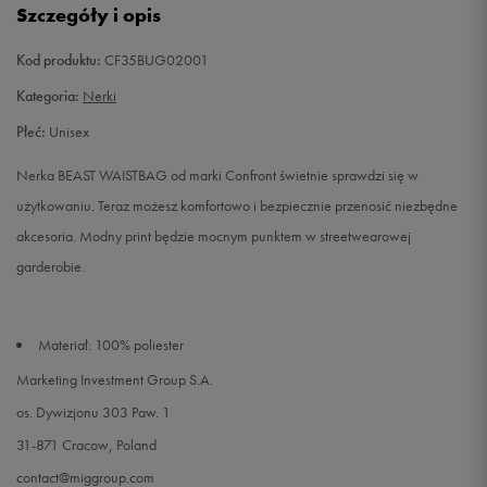
Szczegóły i opis
Kod produktu:
CF35BUG02001
Kategoria:
Nerki
Płeć:
Unisex
Nerka BEAST WAISTBAG od marki Confront świetnie sprawdzi się w
użytkowaniu. Teraz możesz komfortowo i bezpiecznie przenosić niezbędne
akcesoria. Modny print będzie mocnym punktem w streetwearowej
garderobie.
Materiał: 100% poliester
Marketing Investment Group S.A.
os. Dywizjonu 303 Paw. 1
31-871 Cracow, Poland
contact@miggroup.com