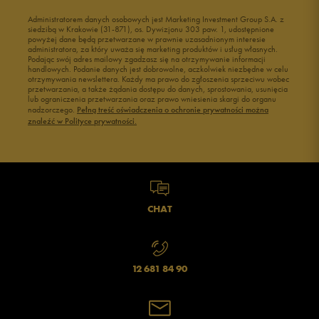
Administratorem danych osobowych jest Marketing Investment Group S.A. z
siedzibą w Krakowie (31-871), os. Dywizjonu 303 paw. 1, udostępnione
powyżej dane będą przetwarzane w prawnie uzasadnionym interesie
administratora, za który uważa się marketing produktów i usług własnych.
Podając swój adres mailowy zgadzasz się na otrzymywanie informacji
handlowych. Podanie danych jest dobrowolne, aczkolwiek niezbędne w celu
otrzymywania newslettera. Każdy ma prawo do zgłoszenia sprzeciwu wobec
przetwarzania, a także żądania dostępu do danych, sprostowania, usunięcia
lub ograniczenia przetwarzania oraz prawo wniesienia skargi do organu
nadzorczego.
Pełną treść oświadczenia o ochronie prywatności można
znaleźć w Polityce prywatności.
CHAT
12 681 84 90