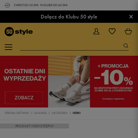
ZWROT DO 30 DNI. W KLUBIE DO 60 DNI.
×
Dołącz do Klubu 50 style
STRONA GŁÓWNA
DAMSKIE
AKCESORIA
NERKI
PRODUKT NIEDOSTĘPNY