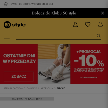
ZWROT DO 30 DNI. W KLUBIE DO 60 DNI.
×
Dołącz do Klubu 50 style
STRONA GŁÓWNA
DAMSKIE
AKCESORIA
PLECAKI
PRODUKT NIEDOSTĘPNY