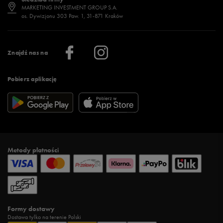
Jak wybrać buty na zimę?
Stylizacje damskie
Sklepy stacjonarne
MARKETING INVESTMENT GROUP S.A.
os. Dywizjonu 303 Paw. 1, 31-871 Kraków
Więcej >
Klub 50 style
Regulamin sklepu 50 style
Praca
Regulamin aplikacji 50 style
Informacje o firmie
Więcej regulaminów >
Znajdź nas na
Pobierz aplikację
Metody płatności
Formy dostawy
Dostawa tylko na terenie Polski