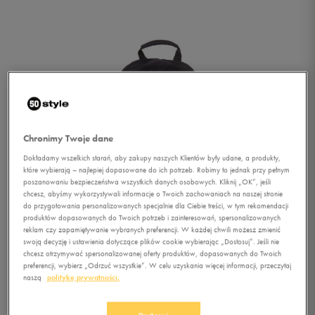
Chronimy Twoje dane
Dokładamy wszelkich starań, aby zakupy naszych Klientów były udane, a produkty,
które wybierają – najlepiej dopasowane do ich potrzeb. Robimy to jednak przy pełnym
poszanowaniu bezpieczeństwa wszystkich danych osobowych. Kliknij „OK”, jeśli
chcesz, abyśmy wykorzystywali informacje o Twoich zachowaniach na naszej stronie
do przygotowania personalizowanych specjalnie dla Ciebie treści, w tym rekomendacji
1/1
produktów dopasowanych do Twoich potrzeb i zainteresowań, spersonalizowanych
reklam czy zapamiętywanie wybranych preferencji. W każdej chwili możesz zmienić
swoją decyzję i ustawienia dotyczące plików cookie wybierając „Dostosuj”. Jeśli nie
chcesz otrzymywać spersonalizowanej oferty produktów, dopasowanych do Twoich
preferencji, wybierz „Odrzuć wszystkie”. W celu uzyskania więcej informacji, przeczytaj
naszą
politykę prywatności.
CONFRONT PLECAK 22L