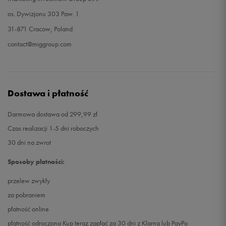
os. Dywizjonu 303 Paw. 1
31-871 Cracow, Poland
contact@miggroup.com
Dostawa i płatność
Darmowa dostawa od 299,99 zł
Czas realizacji 1-5 dni roboczych
30 dni na zwrot
Sposoby płatności:
przelew zwykły
za pobraniem
płatność online
płatność odroczona Kup teraz zapłać za 30 dni z Klarną lub PayPo