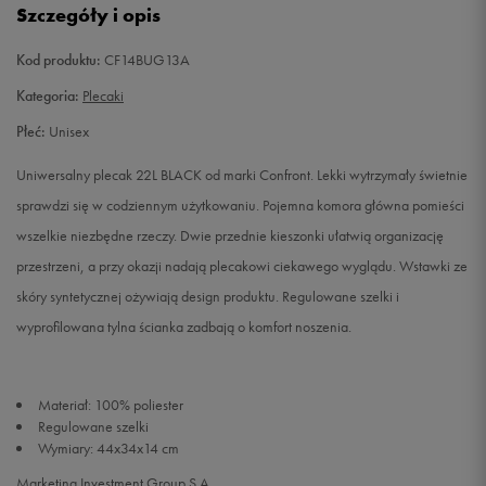
Szczegóły i opis
Kod produktu:
CF14BUG13A
Kategoria:
Plecaki
Płeć:
Unisex
Uniwersalny plecak 22L BLACK od marki Confront. Lekki wytrzymały świetnie
sprawdzi się w codziennym użytkowaniu. Pojemna komora główna pomieści
wszelkie niezbędne rzeczy. Dwie przednie kieszonki ułatwią organizację
przestrzeni, a przy okazji nadają plecakowi ciekawego wyglądu. Wstawki ze
skóry syntetycznej ożywiają design produktu. Regulowane szelki i
wyprofilowana tylna ścianka zadbają o komfort noszenia.
Materiał: 100% poliester
Regulowane szelki
Wymiary: 44x34x14 cm
Marketing Investment Group S.A.