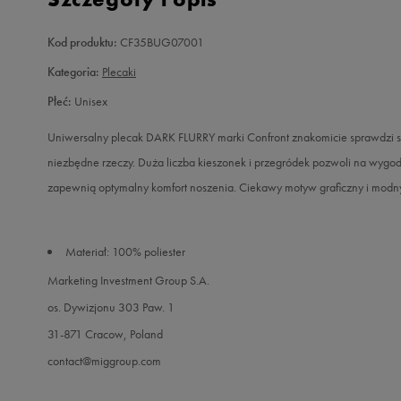
Kod produktu:
CF35BUG07001
Kategoria:
Plecaki
Płeć:
Unisex
Uniwersalny plecak DARK FLURRY marki Confront znakomicie sprawdzi się
niezbędne rzeczy. Duża liczba kieszonek i przegródek pozwoli na wygod
zapewnią optymalny komfort noszenia. Ciekawy motyw graficzny i modny d
Materiał: 100% poliester
Marketing Investment Group S.A.
os. Dywizjonu 303 Paw. 1
31-871 Cracow, Poland
contact@miggroup.com