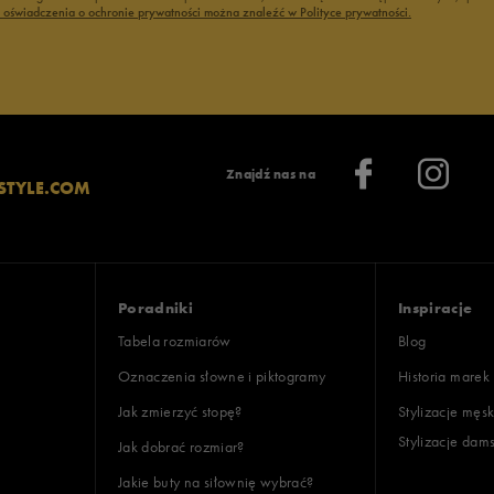
ć oświadczenia o ochronie prywatności można znaleźć w Polityce prywatności.
Znajdź nas na
STYLE.COM
Poradniki
Inspiracje
Tabela rozmiarów
Blog
Oznaczenia słowne i piktogramy
Historia marek
Jak zmierzyć stopę?
Stylizacje męsk
Stylizacje dam
Jak dobrać rozmiar?
Jakie buty na siłownię wybrać?