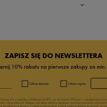
da recenzji
ZAPISZ SIĘ DO NEWSLETTERA
arnij 10% rabatu na pierwsze zakupy za min.
Oferta damska
Oferta męska
nt Group S.A. z siedzibą w Krakowie (31-871), os. Dywizjonu 303 paw. 1, udostępnione po
duktów i usług własnych. Podając swój adres mailowy zgadzasz się na otrzymywanie informacj
 do zgłoszenia sprzeciwu wobec przetwarzania, a także żądania dostępu do danych, sprost