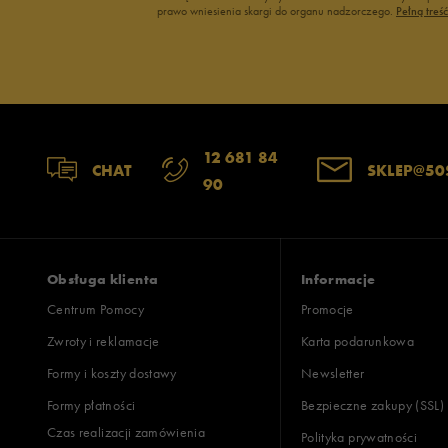
prawo wniesienia skargi do organu nadzorczego.
Pełną treś
12 681 84
CHAT
SKLEP@50
90
Obsługa klienta
Informacje
Centrum Pomocy
Promocje
Zwroty i reklamacje
Karta podarunkowa
Formy i koszty dostawy
Newsletter
Formy płatności
Bezpieczne zakupy (SSL)
Czas realizacji zamówienia
Polityka prywatności