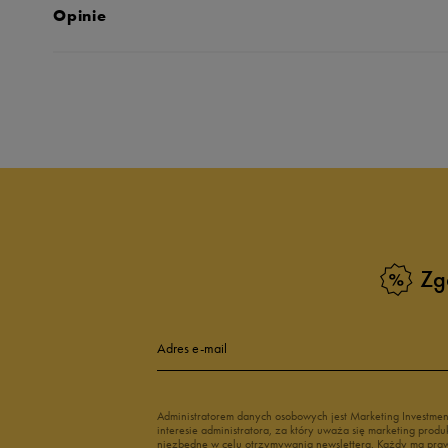
Opinie
Produkt nie posia
Zg
Adres e-mail
Administratorem danych osobowych jest Marketing Investme
interesie administratora, za który uważa się marketing pro
niezbędne w celu otrzymywania newslettera. Każdy ma prawo