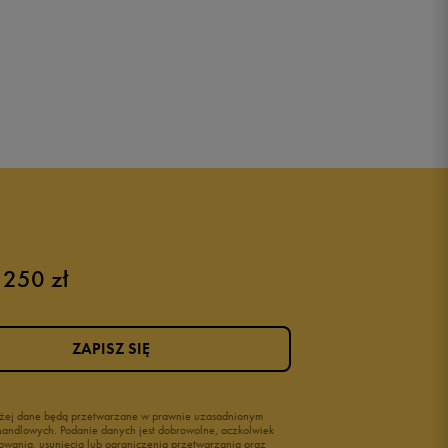
 250 zł
ZAPISZ SIĘ
wyżej dane będą przetwarzane w prawnie uzasadnionym
i handlowych. Podanie danych jest dobrowolne, aczkolwiek
owania, usunięcia lub ograniczenia przetwarzania oraz