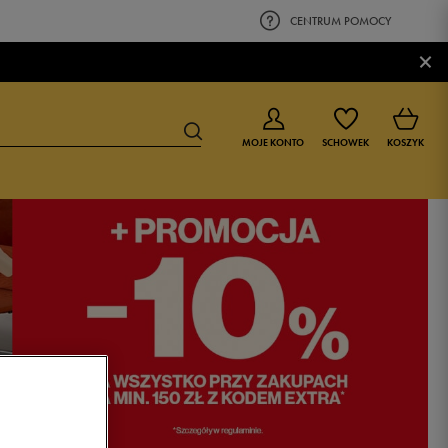
CENTRUM POMOCY
×
MOJE KONTO
SCHOWEK
KOSZYK
BUTY DLA CHŁOPCA
BUTY DLA DZIEWCZYNKI
0-4 lat
0-4 lat
4-8 lat
4-8 lat
9-16 lat
9-16 lat