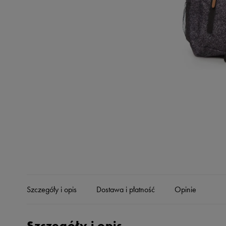
Skechers
Timberland
Umbro
Under Armour
Up8
U.S. Polo ASSN.
Vans
Szczegóły i opis
Dostawa i płatność
Opinie
Szczegóły i opis