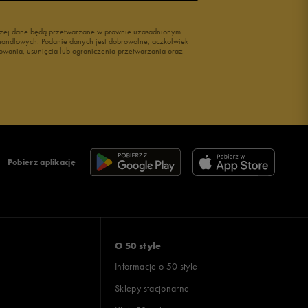
wyżej dane będą przetwarzane w prawnie uzasadnionym
i handlowych. Podanie danych jest dobrowolne, aczkolwiek
owania, usunięcia lub ograniczenia przetwarzania oraz
Pobierz aplikację
O 50 style
Informacje o 50 style
Sklepy stacjonarne