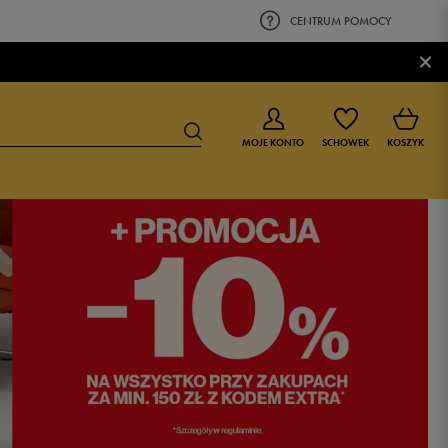
CENTRUM POMOCY
×
MOJE KONTO
SCHOWEK
KOSZYK
BUTY DLA CHŁOPCA
BUTY DLA DZIEWCZYNKI
0-4 lat
0-4 lat
4-8 lat
4-8 lat
9-16 lat
9-16 lat