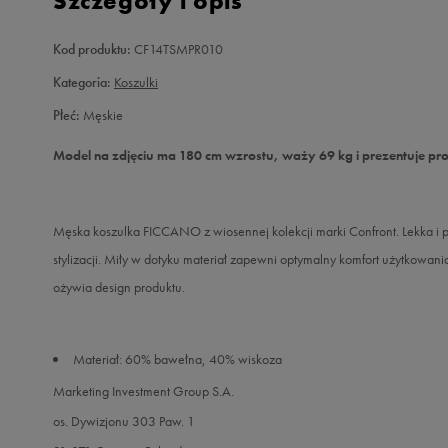
Szczegóły i opis
Kod produktu:
CF14TSMPR010
Kategoria:
Koszulki
Płeć:
Męskie
Model na zdjęciu ma 180 cm wzrostu, waży 69 kg i prezentuje pr
Męska koszulka FICCANO z wiosennej kolekcji marki Confront. Lekka i
stylizacji. Miły w dotyku materiał zapewni optymalny komfort użytkowani
ożywia design produktu.
Materiał: 60% bawełna, 40% wiskoza
Marketing Investment Group S.A.
os. Dywizjonu 303 Paw. 1