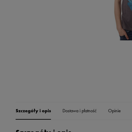
Skechers
Timberland
Umbro
Under Armour
Up8
U.S. Polo ASSN.
Vans
Szczegóły i opis
Dostawa i płatność
Opinie