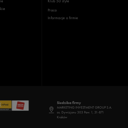
ie
Klub 50 style
skie
Praca
Informacje o firmie
Siedziba firmy
MARKETING INVESTMENT GROUP S.A.
os. Dywizjonu 303 Paw. 1, 31-871
Kraków