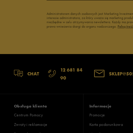
Administratorem danych osobowych jest Marketing Investme
interesie administratora, za który uważa się marketing pro
niezbędne w celu otrzymywania newslettera. Każdy ma prawo
prawo wniesienia skargi do organu nadzorczego.
Pełną treś
12 681 84
CHAT
SKLEP@50
90
Obsługa klienta
Informacje
Centrum Pomocy
Promocje
Zwroty i reklamacje
Karta podarunkowa