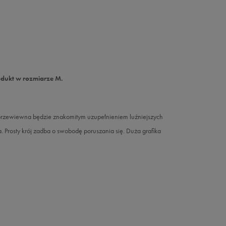
odukt w rozmiarze M.
 przewiewna będzie znakomitym uzupełnieniem luźniejszych
a. Prosty krój zadba o swobodę poruszania się. Duża grafika