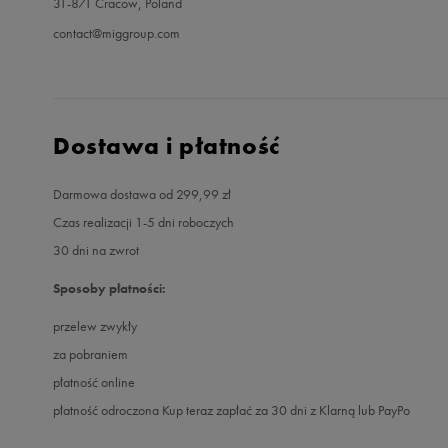
31-871 Cracow, Poland
contact@miggroup.com
Dostawa i płatność
Darmowa dostawa od 299,99 zł
Czas realizacji 1-5 dni roboczych
30 dni na zwrot
Sposoby płatności:
przelew zwykły
za pobraniem
płatność online
płatność odroczona Kup teraz zapłać za 30 dni z Klarną lub PayPo