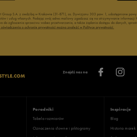
nt Group S.A. z siedzibą w Krakowie (31-871), os. Dywizjonu 303 paw. 1, udostępnione po
duktów i usług własnych. Podając swój adres mailowy zgadzasz się na otrzymywanie informacj
 do zgłoszenia sprzeciwu wobec przetwarzania, a także żądania dostępu do danych, sprost
ć oświadczenia o ochronie prywatności można znaleźć w Polityce prywatności.
Znajdź nas na
STYLE.COM
Poradniki
Inspiracje
Tabela rozmiarów
Blog
Oznaczenia słowne i piktogramy
Historia marek