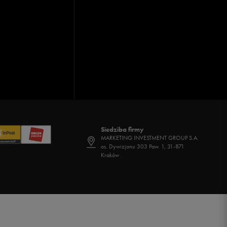
Siedziba firmy
MARKETING INVESTMENT GROUP S.A.
os. Dywizjonu 303 Paw. 1, 31-871
Kraków