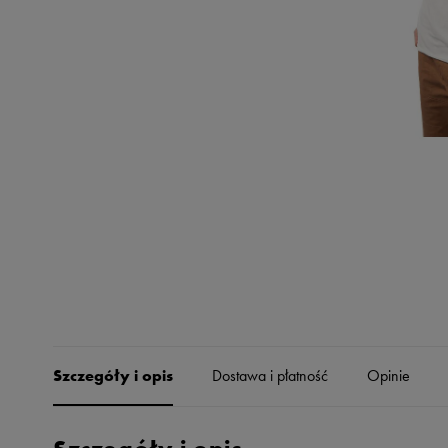
Skechers
Timberland
Umbro
Under Armour
Up8
U.S. Polo ASSN.
Vans
Szczegóły i opis
Dostawa i płatność
Opinie