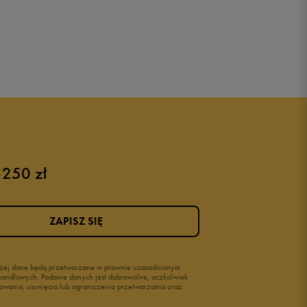
 250 zł
ZAPISZ SIĘ
wyżej dane będą przetwarzane w prawnie uzasadnionym
i handlowych. Podanie danych jest dobrowolne, aczkolwiek
owania, usunięcia lub ograniczenia przetwarzania oraz