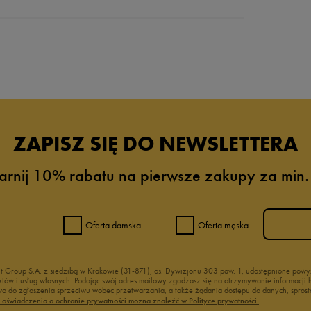
da recenzji
ZAPISZ SIĘ DO NEWSLETTERA
arnij 10% rabatu na pierwsze zakupy za min.
Oferta damska
Oferta męska
nt Group S.A. z siedzibą w Krakowie (31-871), os. Dywizjonu 303 paw. 1, udostępnione po
duktów i usług własnych. Podając swój adres mailowy zgadzasz się na otrzymywanie informacj
 do zgłoszenia sprzeciwu wobec przetwarzania, a także żądania dostępu do danych, sprost
ć oświadczenia o ochronie prywatności można znaleźć w Polityce prywatności.