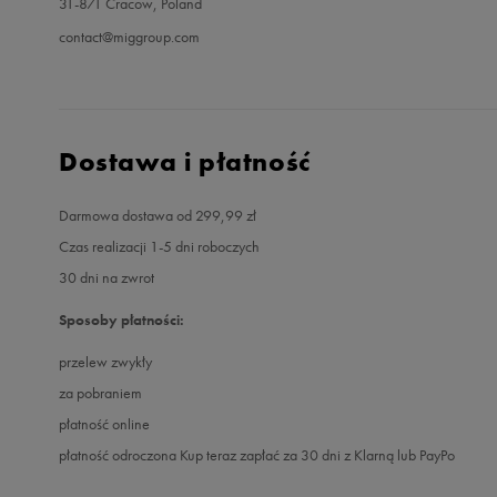
31-871 Cracow, Poland
contact@miggroup.com
Dostawa i płatność
Darmowa dostawa od 299,99 zł
Czas realizacji 1-5 dni roboczych
30 dni na zwrot
Sposoby płatności:
przelew zwykły
za pobraniem
płatność online
płatność odroczona Kup teraz zapłać za 30 dni z Klarną lub PayPo