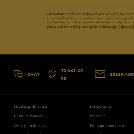
Administratorem danych osobowych jest Marketing Investme
interesie administratora, za który uważa się marketing pro
niezbędne w celu otrzymywania newslettera. Każdy ma prawo
prawo wniesienia skargi do organu nadzorczego.
Pełną treś
12 681 84
CHAT
SKLEP@50
90
Obsługa klienta
Informacje
Centrum Pomocy
Promocje
Zwroty i reklamacje
Karta podarunkowa