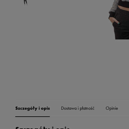
Skechers
Timberland
Umbro
Under Armour
Up8
U.S. Polo ASSN.
Vans
Szczegóły i opis
Dostawa i płatność
Opinie