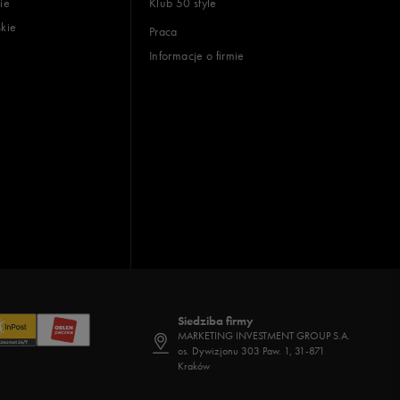
ie
Klub 50 style
skie
Praca
Informacje o firmie
Siedziba firmy
MARKETING INVESTMENT GROUP S.A.
os. Dywizjonu 303 Paw. 1, 31-871
Kraków