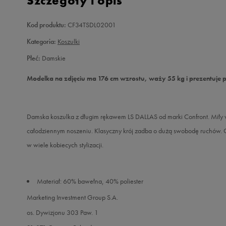
Szczegóły i opis
Kod produktu:
CF34TSDL02001
Kategoria:
Koszulki
Płeć:
Damskie
Modelka na zdjęciu ma 176 cm wzrostu, waży 55 kg i prezentuje 
Damska koszulka z długim rękawem LS DALLAS od marki Confront. Miły w 
całodziennym noszeniu. Klasyczny krój zadba o dużą swobodę ruchów. Ci
w wiele kobiecych stylizacji.
Materiał: 60% bawełna, 40% poliester
Marketing Investment Group S.A.
os. Dywizjonu 303 Paw. 1