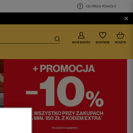
CENTRUM POMOCY
×
MOJE KONTO
SCHOWEK
KOSZYK
BUTY DLA CHŁOPCA
BUTY DLA DZIEWCZYNKI
0-4 lat
0-4 lat
4-8 lat
4-8 lat
9-16 lat
9-16 lat