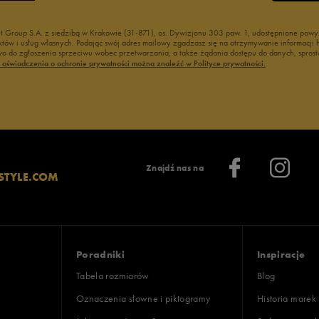
nt Group S.A. z siedzibą w Krakowie (31-871), os. Dywizjonu 303 paw. 1, udostępnione po
duktów i usług własnych. Podając swój adres mailowy zgadzasz się na otrzymywanie informacj
 do zgłoszenia sprzeciwu wobec przetwarzania, a także żądania dostępu do danych, sprost
ć oświadczenia o ochronie prywatności można znaleźć w Polityce prywatności.
Znajdź nas na
STYLE.COM
Poradniki
Inspiracje
Tabela rozmiarów
Blog
Oznaczenia słowne i piktogramy
Historia marek