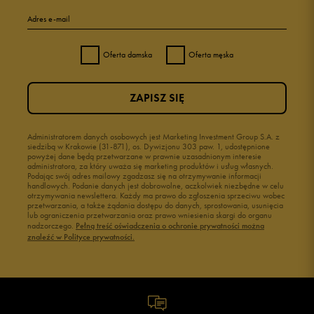
Adres e-mail
Oferta damska
Oferta męska
ZAPISZ SIĘ
Administratorem danych osobowych jest Marketing Investment Group S.A. z
siedzibą w Krakowie (31-871), os. Dywizjonu 303 paw. 1, udostępnione
powyżej dane będą przetwarzane w prawnie uzasadnionym interesie
administratora, za który uważa się marketing produktów i usług własnych.
Podając swój adres mailowy zgadzasz się na otrzymywanie informacji
handlowych. Podanie danych jest dobrowolne, aczkolwiek niezbędne w celu
otrzymywania newslettera. Każdy ma prawo do zgłoszenia sprzeciwu wobec
przetwarzania, a także żądania dostępu do danych, sprostowania, usunięcia
lub ograniczenia przetwarzania oraz prawo wniesienia skargi do organu
nadzorczego.
Pełną treść oświadczenia o ochronie prywatności można
znaleźć w Polityce prywatności.