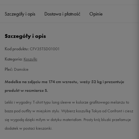
Szczegóły i opis
Dostawa i płatność
Opinie
S
Powiadom o dostępności
M
Powiadom o dostępności
Szczegóły i opis
L
Powiadom o dostępności
Kod produktu:
CFV35TSD01001
Kategoria:
Koszulki
Płeć:
Damskie
Modelka na zdjęciu ma 174 cm wzrostu, waży 52 kg i prezentuje
produkt w rozmiarze S.
Lekki i wygodny. T-shirt typu long sleeve w kolorze grafitowego melanżu to
baza pod outfity w miejskim stylu. Wybierz koszulkę Tokya od Confront i ciesz
się wygodą dzięki miłym w dotyku materiałom. Prosty krój bluzki przełamuje
dodatek w postaci kieszonki.