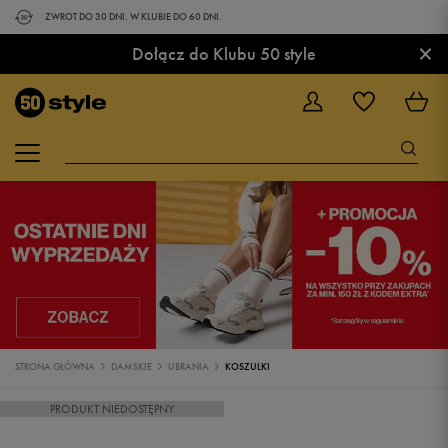
ZWROT DO 30 DNI. W KLUBIE DO 60 DNI.
×
Dołącz do Klubu 50 style
STRONA GŁÓWNA
DAMSKIE
UBRANIA
KOSZULKI
PRODUKT NIEDOSTĘPNY