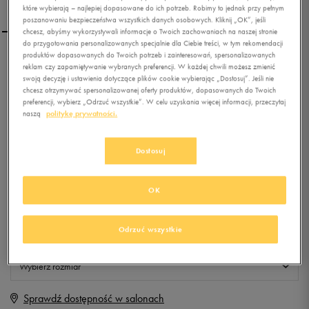
które wybierają – najlepiej dopasowane do ich potrzeb. Robimy to jednak przy pełnym
poszanowaniu bezpieczeństwa wszystkich danych osobowych. Kliknij „OK”, jeśli
chcesz, abyśmy wykorzystywali informacje o Twoich zachowaniach na naszej stronie
do przygotowania personalizowanych specjalnie dla Ciebie treści, w tym rekomendacji
produktów dopasowanych do Twoich potrzeb i zainteresowań, spersonalizowanych
CONFRONT T-SHIRT
reklam czy zapamiętywanie wybranych preferencji. W każdej chwili możesz zmienić
TOKYA
swoją decyzję i ustawienia dotyczące plików cookie wybierając „Dostosuj”. Jeśli nie
chcesz otrzymywać spersonalizowanej oferty produktów, dopasowanych do Twoich
preferencji, wybierz „Odrzuć wszystkie”. W celu uzyskania więcej informacji, przeczytaj
0.0
(
0
)
naszą
politykę prywatności.
9,99
zł
z Vat
Dostosuj
+ 50 PKT W
KLUBIE 50 STYLE
OK
Produkt niedostępny
Odrzuć wszystkie
Jeśli artykuł będzie ponownie dostępny, otrzymasz od nas powiadomienie.
Wybierz rozmiar
Sprawdź dostępność w salonach
XS
Powiadom o dostępności