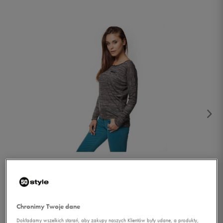
1/2
Chronimy Twoje dane
Dokładamy wszelkich starań, aby zakupy naszych Klientów były udane, a produkty,