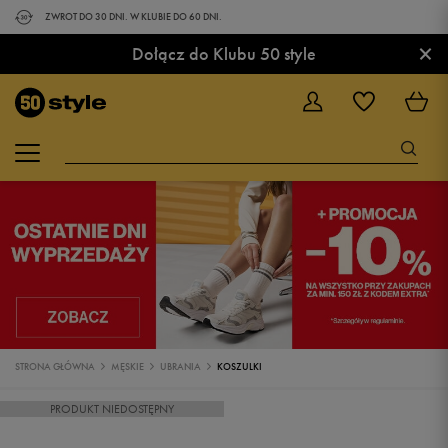
ZWROT DO 30 DNI. W KLUBIE DO 60 DNI.
×
Dołącz do Klubu 50 style
STRONA GŁÓWNA
MĘSKIE
UBRANIA
KOSZULKI
PRODUKT NIEDOSTĘPNY