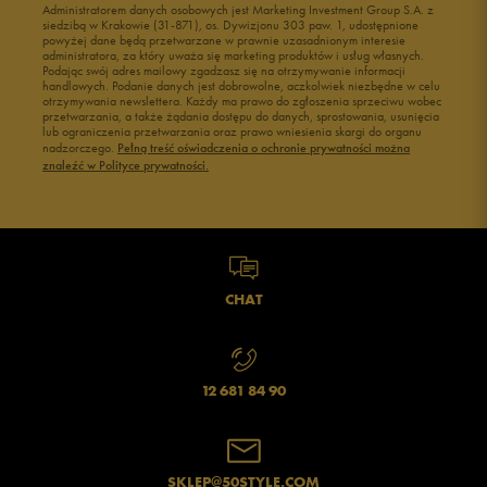
Administratorem danych osobowych jest Marketing Investment Group S.A. z
siedzibą w Krakowie (31-871), os. Dywizjonu 303 paw. 1, udostępnione
powyżej dane będą przetwarzane w prawnie uzasadnionym interesie
administratora, za który uważa się marketing produktów i usług własnych.
Podając swój adres mailowy zgadzasz się na otrzymywanie informacji
handlowych. Podanie danych jest dobrowolne, aczkolwiek niezbędne w celu
otrzymywania newslettera. Każdy ma prawo do zgłoszenia sprzeciwu wobec
przetwarzania, a także żądania dostępu do danych, sprostowania, usunięcia
lub ograniczenia przetwarzania oraz prawo wniesienia skargi do organu
nadzorczego.
Pełną treść oświadczenia o ochronie prywatności można
znaleźć w Polityce prywatności.
CHAT
12 681 84 90
SKLEP@50STYLE.COM