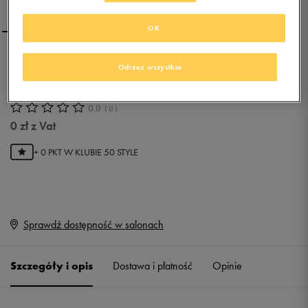
OK
CONFRONT T-SHIRT
Odrzuć wszystkie
VALERIAN
0.0
(
0
)
0
zł
z Vat
+ 0 PKT W
KLUBIE 50 STYLE
Sprawdź dostępność w salonach
Szczegóły i opis
Dostawa i płatność
Opinie