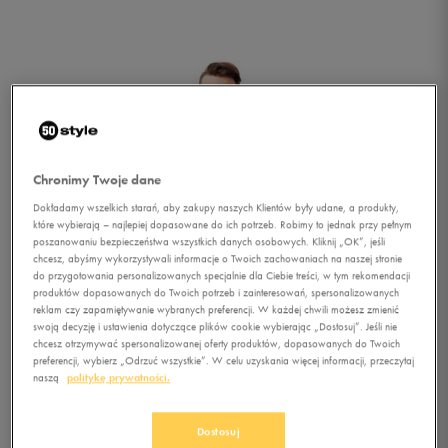
Chronimy Twoje dane
Dokładamy wszelkich starań, aby zakupy naszych Klientów były udane, a produkty,
które wybierają – najlepiej dopasowane do ich potrzeb. Robimy to jednak przy pełnym
poszanowaniu bezpieczeństwa wszystkich danych osobowych. Kliknij „OK”, jeśli
chcesz, abyśmy wykorzystywali informacje o Twoich zachowaniach na naszej stronie
do przygotowania personalizowanych specjalnie dla Ciebie treści, w tym rekomendacji
produktów dopasowanych do Twoich potrzeb i zainteresowań, spersonalizowanych
reklam czy zapamiętywanie wybranych preferencji. W każdej chwili możesz zmienić
swoją decyzję i ustawienia dotyczące plików cookie wybierając „Dostosuj”. Jeśli nie
chcesz otrzymywać spersonalizowanej oferty produktów, dopasowanych do Twoich
preferencji, wybierz „Odrzuć wszystkie”. W celu uzyskania więcej informacji, przeczytaj
naszą
politykę prywatności.
1/4
Dostosuj