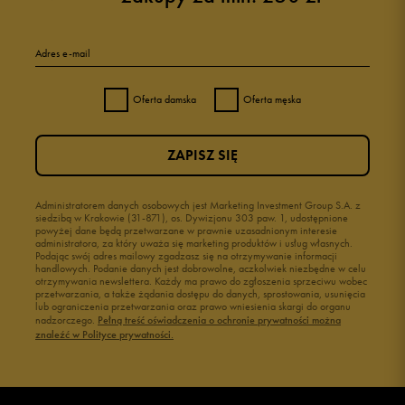
Adres e-mail
Oferta damska
Oferta męska
ZAPISZ SIĘ
Administratorem danych osobowych jest Marketing Investment Group S.A. z
siedzibą w Krakowie (31-871), os. Dywizjonu 303 paw. 1, udostępnione
powyżej dane będą przetwarzane w prawnie uzasadnionym interesie
administratora, za który uważa się marketing produktów i usług własnych.
Podając swój adres mailowy zgadzasz się na otrzymywanie informacji
handlowych. Podanie danych jest dobrowolne, aczkolwiek niezbędne w celu
otrzymywania newslettera. Każdy ma prawo do zgłoszenia sprzeciwu wobec
przetwarzania, a także żądania dostępu do danych, sprostowania, usunięcia
lub ograniczenia przetwarzania oraz prawo wniesienia skargi do organu
nadzorczego.
Pełną treść oświadczenia o ochronie prywatności można
znaleźć w Polityce prywatności.