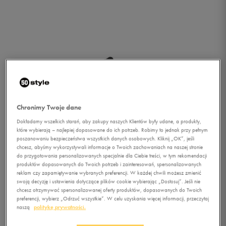
Chronimy Twoje dane
Dokładamy wszelkich starań, aby zakupy naszych Klientów były udane, a produkty,
które wybierają – najlepiej dopasowane do ich potrzeb. Robimy to jednak przy pełnym
poszanowaniu bezpieczeństwa wszystkich danych osobowych. Kliknij „OK”, jeśli
chcesz, abyśmy wykorzystywali informacje o Twoich zachowaniach na naszej stronie
do przygotowania personalizowanych specjalnie dla Ciebie treści, w tym rekomendacji
produktów dopasowanych do Twoich potrzeb i zainteresowań, spersonalizowanych
reklam czy zapamiętywanie wybranych preferencji. W każdej chwili możesz zmienić
swoją decyzję i ustawienia dotyczące plików cookie wybierając „Dostosuj”. Jeśli nie
chcesz otrzymywać spersonalizowanej oferty produktów, dopasowanych do Twoich
1/4
preferencji, wybierz „Odrzuć wszystkie”. W celu uzyskania więcej informacji, przeczytaj
naszą
politykę prywatności.