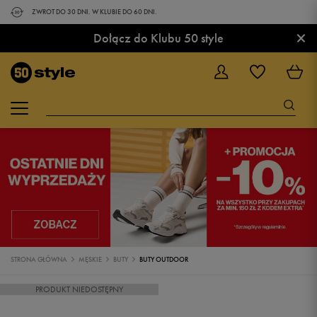
ZWROT DO 30 DNI. W KLUBIE DO 60 DNI.
×
Dołącz do Klubu 50 style
STRONA GŁÓWNA
MĘSKIE
BUTY
BUTY OUTDOOR
PRODUKT NIEDOSTĘPNY