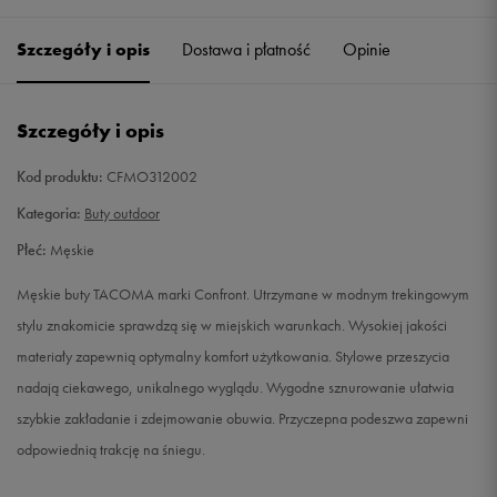
41
26 cm
Powiadom o dostępności
Szczegóły i opis
Dostawa i płatność
Opinie
42
26,5 cm
Powiadom o dostępności
Szczegóły i opis
43
27,5 cm
Powiadom o dostępności
Kod produktu:
CFMO312002
44
28 cm
Powiadom o dostępności
Kategoria:
Buty outdoor
Płeć:
Męskie
45
29 cm
Powiadom o dostępności
Męskie buty TACOMA marki Confront. Utrzymane w modnym trekingowym
46
30 cm
Powiadom o dostępności
stylu znakomicie sprawdzą się w miejskich warunkach. Wysokiej jakości
materiały zapewnią optymalny komfort użytkowania. Stylowe przeszycia
nadają ciekawego, unikalnego wyglądu. Wygodne sznurowanie ułatwia
szybkie zakładanie i zdejmowanie obuwia. Przyczepna podeszwa zapewni
odpowiednią trakcję na śniegu.