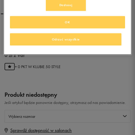
Dostosuj
OK
CONFRONT TACOMA
Odrzuć wszystkie
0.0
(
0
)
0
zł
z Vat
+ 0 PKT W
KLUBIE 50 STYLE
Produkt niedostępny
Jeśli artykuł będzie ponownie dostępny, otrzymasz od nas powiadomienie.
Wybierz rozmiar
Sprawdź dostępność w salonach
Rozmiary EU
Rozmiary US