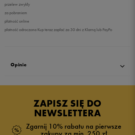
przelew zwykły
za pobraniem
płatność online
płatność odroczona Kup teraz zapłać za 30 dni z Klarną lub PayPo
Opinie
Produkt nie posiada recenzji
ZAPISZ SIĘ DO
NEWSLETTERA
Zgarnij 10% rabatu na pierwsze
zakupy za min. 250 zł