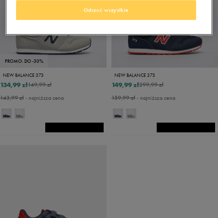
Odrzuć wszystkie
PROMO: DO -30%
NEW BALANCE 373
NEW BALANCE 373
134,99 zł
149,99 zł
149,99 zł
299,99 zł
143,99 zł
- najniższa cena
159,99 zł
- najniższa cena