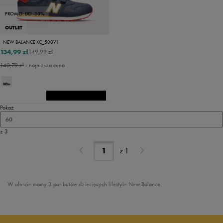
PROMO: DO -30%
OUTLET
NEW BALANCE KC_500V1
134,99 zł
149,99 zł
140,79 zł
- najniższa cena
Pokaż
60
z 3
z
1
W ofercie mamy 3 par butów dziecięcych lifestyle New Balance.