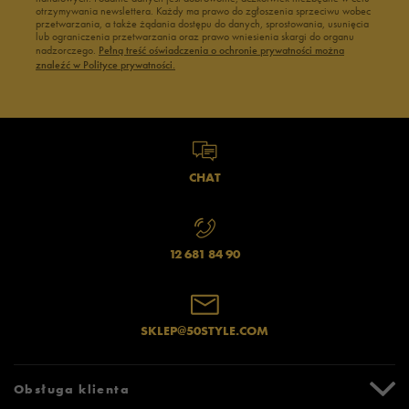
otrzymywania newslettera. Każdy ma prawo do zgłoszenia sprzeciwu wobec
przetwarzania, a także żądania dostępu do danych, sprostowania, usunięcia
lub ograniczenia przetwarzania oraz prawo wniesienia skargi do organu
nadzorczego.
Pełną treść oświadczenia o ochronie prywatności można
znaleźć w Polityce prywatności.
CHAT
12 681 84 90
SKLEP@50STYLE.COM
Obsługa klienta