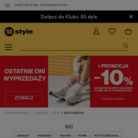
ZWROT DO 30 DNI. W KLUBIE DO 60 DNI.
×
Dołącz do Klubu 50 style
STRONA GŁÓWNA
DZIECIĘCE
BUTY
BUTY LIFESTYLE
BUTY
SANDAŁY
SNEAKERSY
TRAMPKI
KLAPKI
BUTY DO BIEGANIA