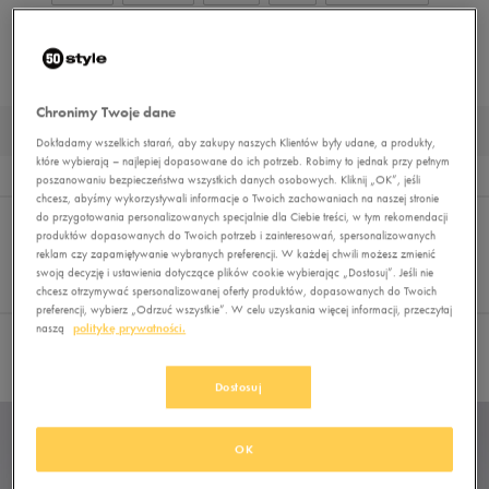
BUTY OUTDOOR
BUTY PIŁKARSKIE
BUTY ZIMOWE
MUST HAVE
BUTY LIFESTYLE
Chronimy Twoje dane
DZIECIĘCE BUTY LIFESTYLE NEW BALANCE
Dokładamy wszelkich starań, aby zakupy naszych Klientów były udane, a produkty,
które wybierają – najlepiej dopasowane do ich potrzeb. Robimy to jednak przy pełnym
Wyniki
3
poszanowaniu bezpieczeństwa wszystkich danych osobowych. Kliknij „OK”, jeśli
chcesz, abyśmy wykorzystywali informacje o Twoich zachowaniach na naszej stronie
Sortuj:
do przygotowania personalizowanych specjalnie dla Ciebie treści, w tym rekomendacji
FILTRUJ
(1)
REKOMENDOWANE
produktów dopasowanych do Twoich potrzeb i zainteresowań, spersonalizowanych
Pokaż
reklam czy zapamiętywanie wybranych preferencji. W każdej chwili możesz zmienić
60
swoją decyzję i ustawienia dotyczące plików cookie wybierając „Dostosuj”. Jeśli nie
chcesz otrzymywać spersonalizowanej oferty produktów, dopasowanych do Twoich
z 3
preferencji, wybierz „Odrzuć wszystkie”. W celu uzyskania więcej informacji, przeczytaj
naszą
politykę prywatności.
Wybrane filtry:
NEW BALANCE
Wyczyść filtry
Dostosuj
OK