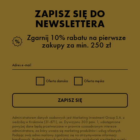
ZAPISZ SIĘ DO
NEWSLETTERA
Zgarnij 10% rabatu na pierwsze
zakupy za min. 250 zł
Adres e-mail
Oferta damska
Oferta męska
ZAPISZ SIĘ
Administratorem danych osobowych jest Marketing Investment Group S.A. z
siedzibą w Krakowie (31-871), os. Dywizjonu 303 paw. 1, udostępnione
powyżej dane będą przetwarzane w prawnie uzasadnionym interesie
administratora, za który uważa się marketing produktów i usług własnych.
Podając swój adres mailowy zgadzasz się na otrzymywanie informacji
handlowych. Podanie danych jest dobrowolne, aczkolwiek niezbędne w celu