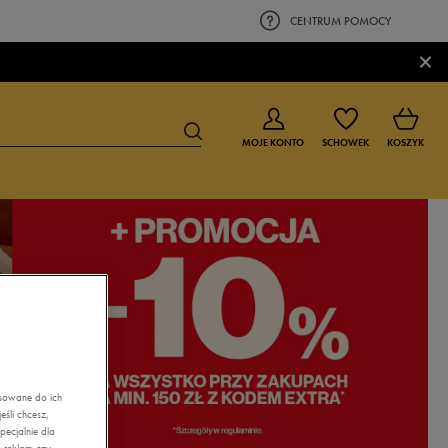
CENTRUM POMOCY
×
MOJE KONTO
SCHOWEK
KOSZYK
BUTY DLA CHŁOPCA
BUTY DLA DZIEWCZYNKI
0-4 lat
0-4 lat
4-8 lat
4-8 lat
9-16 lat
9-16 lat
asowane do ich
śli chcesz,
ecjalnie dla