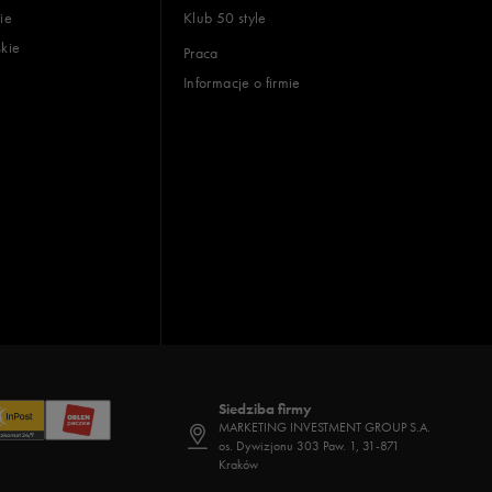
ie
Klub 50 style
skie
Praca
Informacje o firmie
Siedziba firmy
MARKETING INVESTMENT GROUP S.A.
os. Dywizjonu 303 Paw. 1, 31-871
Kraków