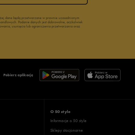
wyżej dane będą przetwarzane w prawnie uzasadnionym
i handlowych. Podanie danych jest dobrowolne, aczkolwiek
owania, usunięcia lub ograniczenia przetwarzania oraz
Pobierz aplikację
O 50 style
Informacje o 50 style
Sklepy stacjonarne