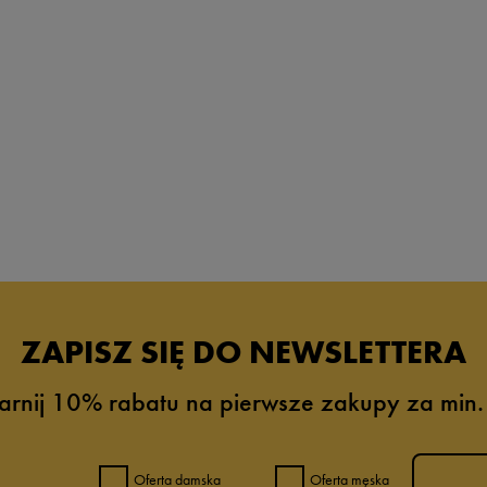
29
29,5
30
31
31,5
32
32,5
33
33,5
ZAPISZ SIĘ DO NEWSLETTERA
34
34,5
arnij 10% rabatu na pierwsze zakupy za min.
35
36
Oferta damska
Oferta męska