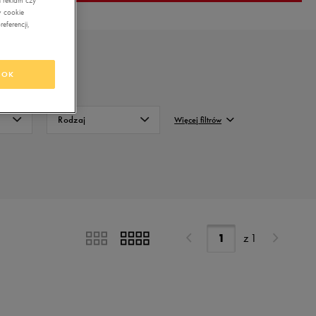
 reklam czy
w cookie
eferencji,
OK
Rodzaj
Więcej filtrów
Niskie
FILTRUJ
Wysokie
Wyczyść
z
1