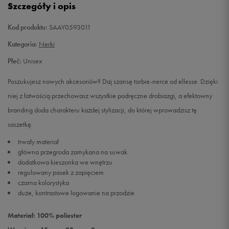
Szczegóły i opis
Kod produktu:
SAAY0593011
Kategoria:
Nerki
Płeć:
Unisex
Poszukujesz nowych akcesoriów? Daj szansę torbie-nerce od ellesse. Dzięki
niej z łatwością przechowasz wszystkie podręczne drobiazgi, a efektowny
branding doda charakteru każdej stylizacji, do której wprowadzisz tę
saszetkę.
trwały materiał
główna przegroda zamykana na suwak
dodatkowa kieszonka we wnętrzu
regulowany pasek z zapięciem
czarna kolorystyka
duże, kontrastowe logowanie na przodzie
Materiał: 100% poliester