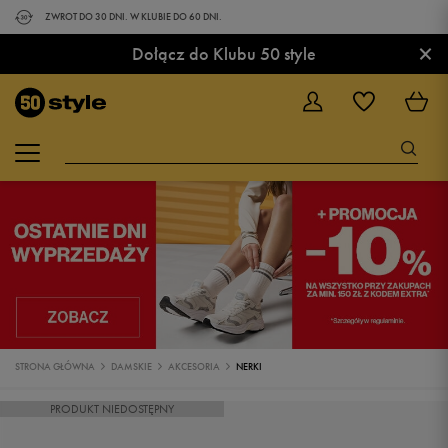
ZWROT DO 30 DNI. W KLUBIE DO 60 DNI.
×
Dołącz do Klubu 50 style
STRONA GŁÓWNA
DAMSKIE
AKCESORIA
NERKI
PRODUKT NIEDOSTĘPNY