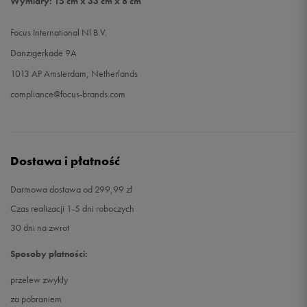
Wymiary: 15 cm x 33 cm x 8 cm
Focus International Nl B.V.
Danzigerkade 9A
1013 AP Amsterdam, Netherlands
compliance@focus-brands.com
Dostawa i płatność
Darmowa dostawa od 299,99 zł
Czas realizacji 1-5 dni roboczych
30 dni na zwrot
Sposoby płatności:
przelew zwykły
za pobraniem