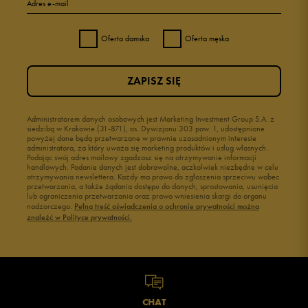
Adres e-mail
Oferta damska
Oferta męska
ZAPISZ SIĘ
Administratorem danych osobowych jest Marketing Investment Group S.A. z
siedzibą w Krakowie (31-871), os. Dywizjonu 303 paw. 1, udostępnione
powyżej dane będą przetwarzane w prawnie uzasadnionym interesie
administratora, za który uważa się marketing produktów i usług własnych.
Podając swój adres mailowy zgadzasz się na otrzymywanie informacji
handlowych. Podanie danych jest dobrowolne, aczkolwiek niezbędne w celu
otrzymywania newslettera. Każdy ma prawo do zgłoszenia sprzeciwu wobec
przetwarzania, a także żądania dostępu do danych, sprostowania, usunięcia
lub ograniczenia przetwarzania oraz prawo wniesienia skargi do organu
nadzorczego.
Pełną treść oświadczenia o ochronie prywatności można
znaleźć w Polityce prywatności.
CHAT