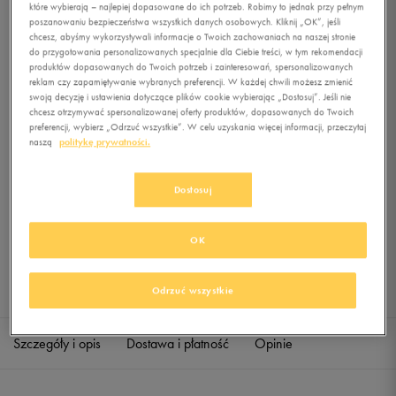
BLK
które wybierają – najlepiej dopasowane do ich potrzeb. Robimy to jednak przy pełnym
poszanowaniu bezpieczeństwa wszystkich danych osobowych. Kliknij „OK”, jeśli
chcesz, abyśmy wykorzystywali informacje o Twoich zachowaniach na naszej stronie
0.0
(
0
)
do przygotowania personalizowanych specjalnie dla Ciebie treści, w tym rekomendacji
69,99
zł
z Vat
produktów dopasowanych do Twoich potrzeb i zainteresowań, spersonalizowanych
reklam czy zapamiętywanie wybranych preferencji. W każdej chwili możesz zmienić
swoją decyzję i ustawienia dotyczące plików cookie wybierając „Dostosuj”. Jeśli nie
+ 350 PKT W
KLUBIE 50 STYLE
chcesz otrzymywać spersonalizowanej oferty produktów, dopasowanych do Twoich
preferencji, wybierz „Odrzuć wszystkie”. W celu uzyskania więcej informacji, przeczytaj
naszą
politykę prywatności.
Produkt niedostępny
Dostosuj
Jeśli artykuł będzie ponownie dostępny, otrzymasz od nas powiadomienie.
OK
Wybierz rozmiar
Sprawdź dostępność w salonach
Odrzuć wszystkie
ONE SIZE
Powiadom o dostępności
Szczegóły i opis
Dostawa i płatność
Opinie