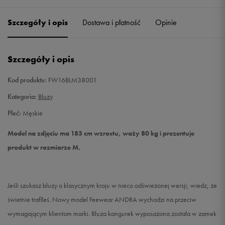
Szczegóły i opis
Dostawa i płatność
Opinie
L
Powiadom o dostępności
XL
Powiadom o dostępności
Szczegóły i opis
XXL
Powiadom o dostępności
Kod produktu:
FW16BLM38001
Kategoria:
Bluzy
Płeć:
Męskie
Model na zdjęciu ma 183 cm wzrostu, waży 80 kg i prezentuje
produkt w rozmiarze M.
Jeśli szukasz bluzy o klasycznym kroju w nieco odświeżonej wersji, wiedz, że
świetnie trafiłeś. Nowy model Feewear ANDRA wychodzi na przeciw
wymagającym klientom marki. Bluza kangurek wyposażona została w zamek