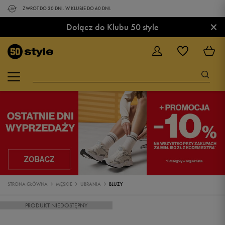
ZWROT DO 30 DNI. W KLUBIE DO 60 DNI.
×
Dołącz do Klubu 50 style
STRONA GŁÓWNA
MĘSKIE
UBRANIA
BLUZY
PRODUKT NIEDOSTĘPNY