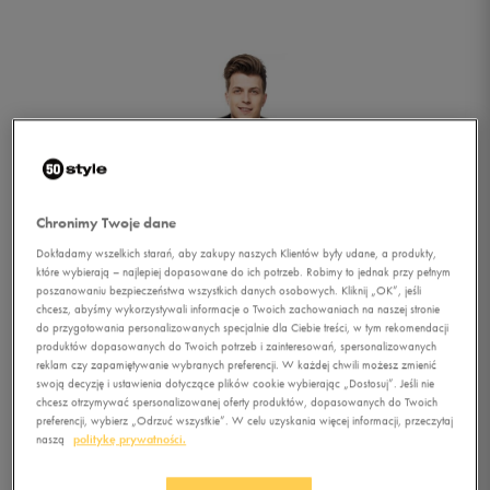
Chronimy Twoje dane
Dokładamy wszelkich starań, aby zakupy naszych Klientów były udane, a produkty,
które wybierają – najlepiej dopasowane do ich potrzeb. Robimy to jednak przy pełnym
poszanowaniu bezpieczeństwa wszystkich danych osobowych. Kliknij „OK”, jeśli
chcesz, abyśmy wykorzystywali informacje o Twoich zachowaniach na naszej stronie
do przygotowania personalizowanych specjalnie dla Ciebie treści, w tym rekomendacji
produktów dopasowanych do Twoich potrzeb i zainteresowań, spersonalizowanych
reklam czy zapamiętywanie wybranych preferencji. W każdej chwili możesz zmienić
swoją decyzję i ustawienia dotyczące plików cookie wybierając „Dostosuj”. Jeśli nie
chcesz otrzymywać spersonalizowanej oferty produktów, dopasowanych do Twoich
1/4
preferencji, wybierz „Odrzuć wszystkie”. W celu uzyskania więcej informacji, przeczytaj
naszą
politykę prywatności.