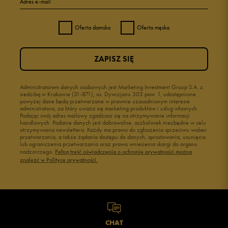
Adres e-mail
Oferta damska
Oferta męska
ZAPISZ SIĘ
Administratorem danych osobowych jest Marketing Investment Group S.A. z
siedzibą w Krakowie (31-871), os. Dywizjonu 303 paw. 1, udostępnione
powyżej dane będą przetwarzane w prawnie uzasadnionym interesie
administratora, za który uważa się marketing produktów i usług własnych.
Podając swój adres mailowy zgadzasz się na otrzymywanie informacji
handlowych. Podanie danych jest dobrowolne, aczkolwiek niezbędne w celu
otrzymywania newslettera. Każdy ma prawo do zgłoszenia sprzeciwu wobec
przetwarzania, a także żądania dostępu do danych, sprostowania, usunięcia
lub ograniczenia przetwarzania oraz prawo wniesienia skargi do organu
nadzorczego.
Pełną treść oświadczenia o ochronie prywatności można
znaleźć w Polityce prywatności.
CHAT