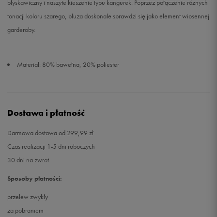
błyskawiczny i naszyte kieszenie typu kangurek. Poprzez połączenie różnych
tonacji koloru szarego, bluza doskonale sprawdzi się jako element wiosennej
garderoby.
Materiał: 80% bawełna, 20% poliester
Dostawa i płatność
Darmowa dostawa od 299,99 zł
Czas realizacji 1-5 dni roboczych
30 dni na zwrot
Sposoby płatności:
przelew zwykły
za pobraniem