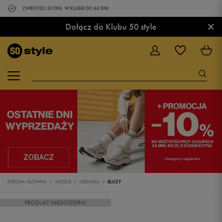
ZWROT DO 30 DNI. W KLUBIE DO 60 DNI.
×
Dołącz do Klubu 50 style
STRONA GŁÓWNA
MĘSKIE
UBRANIA
BLUZY
PRODUKT NIEDOSTĘPNY