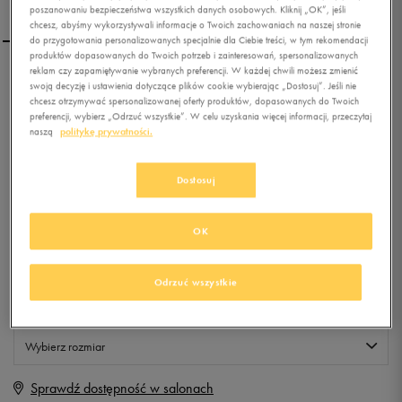
poszanowaniu bezpieczeństwa wszystkich danych osobowych. Kliknij „OK”, jeśli
chcesz, abyśmy wykorzystywali informacje o Twoich zachowaniach na naszej stronie
do przygotowania personalizowanych specjalnie dla Ciebie treści, w tym rekomendacji
produktów dopasowanych do Twoich potrzeb i zainteresowań, spersonalizowanych
reklam czy zapamiętywanie wybranych preferencji. W każdej chwili możesz zmienić
FEEWEAR BLUZA ANEK
swoją decyzję i ustawienia dotyczące plików cookie wybierając „Dostosuj”. Jeśli nie
chcesz otrzymywać spersonalizowanej oferty produktów, dopasowanych do Twoich
preferencji, wybierz „Odrzuć wszystkie”. W celu uzyskania więcej informacji, przeczytaj
naszą
politykę prywatności.
0.0
(
0
)
9,99
zł
z Vat
Dostosuj
+ 50 PKT W
KLUBIE 50 STYLE
OK
Produkt niedostępny
Odrzuć wszystkie
Jeśli artykuł będzie ponownie dostępny, otrzymasz od nas powiadomienie.
Wybierz rozmiar
Sprawdź dostępność w salonach
M
Powiadom o dostępności