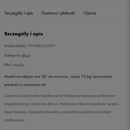
Szczegóły i opis
Dostawa i płatność
Opinie
L
Powiadom o dostępności
XL
Powiadom o dostępności
Szczegóły i opis
XXL
Powiadom o dostępności
Kod produktu:
FW16BLM50001
Kategoria:
Bluzy
Płeć:
Męskie
Model na zdjęciu ma 181 cm wzrostu, waży 72 kg i prezentuje
produkt w rozmiarze M.
Zapewnij sobie komfort użytkowania! Wybierz propozycję od Feewear -
wygodną bluzę o teksturze dżinsu. Melanżowa tkanina sprawdzi się jako
baza stylizacji. Mieszanka bawełny z poliestrem gwarantuje komfort
użytkowania.