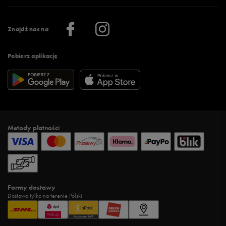
Praca
Regulamin aplikacji 50 style
Informacje o firmie
Więcej regulaminów >
Znajdź nas na
Pobierz aplikację
Metody płatności
Formy dostawy
Dostawa tylko na terenie Polski