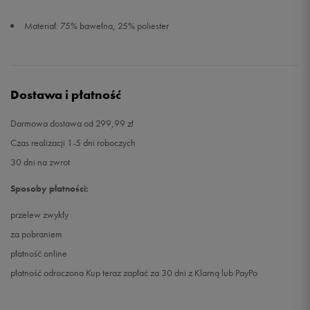
Materiał: 75% bawełna, 25% poliester
Dostawa i płatność
Darmowa dostawa od 299,99 zł
Czas realizacji 1-5 dni roboczych
30 dni na zwrot
Sposoby płatności:
przelew zwykły
za pobraniem
płatność online
płatność odroczona Kup teraz zapłać za 30 dni z Klarną lub PayPo