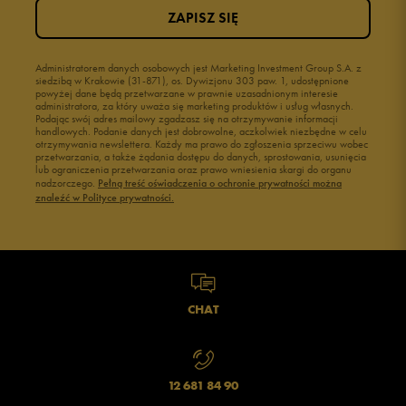
ZAPISZ SIĘ
Administratorem danych osobowych jest Marketing Investment Group S.A. z
siedzibą w Krakowie (31-871), os. Dywizjonu 303 paw. 1, udostępnione
powyżej dane będą przetwarzane w prawnie uzasadnionym interesie
administratora, za który uważa się marketing produktów i usług własnych.
Podając swój adres mailowy zgadzasz się na otrzymywanie informacji
handlowych. Podanie danych jest dobrowolne, aczkolwiek niezbędne w celu
otrzymywania newslettera. Każdy ma prawo do zgłoszenia sprzeciwu wobec
przetwarzania, a także żądania dostępu do danych, sprostowania, usunięcia
lub ograniczenia przetwarzania oraz prawo wniesienia skargi do organu
nadzorczego.
Pełną treść oświadczenia o ochronie prywatności można
znaleźć w Polityce prywatności.
CHAT
12 681 84 90