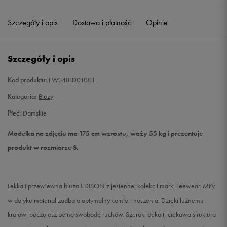
Szczegóły i opis
Dostawa i płatność
Opinie
S
Powiadom o dostępności
M
Powiadom o dostępności
Szczegóły i opis
L
Powiadom o dostępności
Kod produktu:
FW34BLD01001
Kategoria:
Bluzy
Płeć:
Damskie
Modelka na zdjęciu ma 175 cm wzrostu, waży 55 kg i prezentuje
produkt w rozmiarze S.
Lekka i przewiewna bluza EDISON z jesiennej kolekcji marki Feewear. Miły
w dotyku materiał zadba o optymalny komfort noszenia. Dzięki luźnemu
krojowi poczujesz pełną swobodę ruchów. Szeroki dekolt, ciekawa struktura