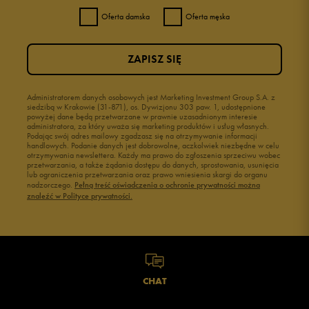
Oferta damska
Oferta męska
ZAPISZ SIĘ
Administratorem danych osobowych jest Marketing Investment Group S.A. z
siedzibą w Krakowie (31-871), os. Dywizjonu 303 paw. 1, udostępnione
powyżej dane będą przetwarzane w prawnie uzasadnionym interesie
administratora, za który uważa się marketing produktów i usług własnych.
Podając swój adres mailowy zgadzasz się na otrzymywanie informacji
handlowych. Podanie danych jest dobrowolne, aczkolwiek niezbędne w celu
otrzymywania newslettera. Każdy ma prawo do zgłoszenia sprzeciwu wobec
przetwarzania, a także żądania dostępu do danych, sprostowania, usunięcia
lub ograniczenia przetwarzania oraz prawo wniesienia skargi do organu
nadzorczego.
Pełną treść oświadczenia o ochronie prywatności można
znaleźć w Polityce prywatności.
CHAT