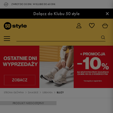
ZWROT DO 30 DNI. W KLUBIE DO 60 DNI.
×
Dołącz do Klubu 50 style
STRONA GŁÓWNA
DAMSKIE
UBRANIA
BLUZY
PRODUKT NIEDOSTĘPNY