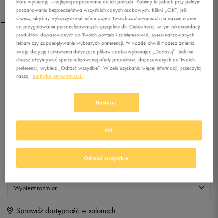
które wybierają – najlepiej dopasowane do ich potrzeb. Robimy to jednak przy pełnym
poszanowaniu bezpieczeństwa wszystkich danych osobowych. Kliknij „OK”, jeśli
chcesz, abyśmy wykorzystywali informacje o Twoich zachowaniach na naszej stronie
do przygotowania personalizowanych specjalnie dla Ciebie treści, w tym rekomendacji
produktów dopasowanych do Twoich potrzeb i zainteresowań, spersonalizowanych
reklam czy zapamiętywanie wybranych preferencji. W każdej chwili możesz zmienić
FEEWEAR BLUZA EDISON
swoją decyzję i ustawienia dotyczące plików cookie wybierając „Dostosuj”. Jeśli nie
chcesz otrzymywać spersonalizowanej oferty produktów, dopasowanych do Twoich
preferencji, wybierz „Odrzuć wszystkie”. W celu uzyskania więcej informacji, przeczytaj
naszą
politykę prywatności.
0.0
(
0
)
19,99
zł
z Vat
Dostosuj
+ 100 PKT W
KLUBIE 50 STYLE
OK
Produkt niedostępny
Odrzuć wszystkie
Jeśli artykuł będzie ponownie dostępny, otrzymasz od nas powiadomienie.
Wybierz rozmiar
Sprawdź dostępność w salonach
XS
Powiadom o dostępności