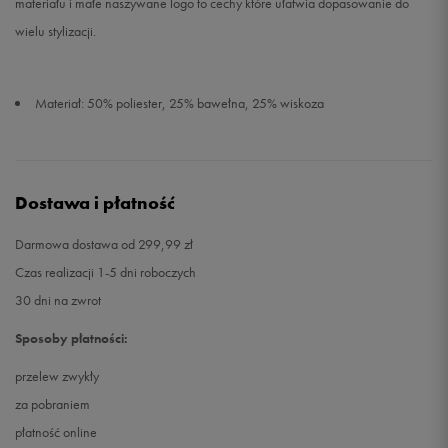
materiału i małe naszywane logo to cechy które ułatwia dopasowanie do
wielu stylizacji.
Materiał: 50% poliester, 25% bawełna, 25% wiskoza
Dostawa i płatność
Darmowa dostawa od 299,99 zł
Czas realizacji 1-5 dni roboczych
30 dni na zwrot
Sposoby płatności:
przelew zwykły
za pobraniem
płatność online