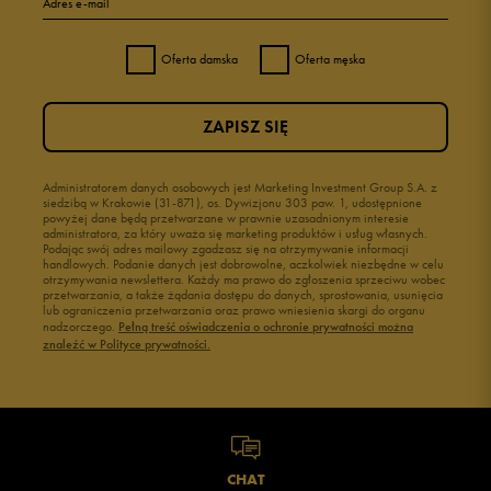
Adres e-mail
Oferta damska
Oferta męska
ZAPISZ SIĘ
Administratorem danych osobowych jest Marketing Investment Group S.A. z
siedzibą w Krakowie (31-871), os. Dywizjonu 303 paw. 1, udostępnione
powyżej dane będą przetwarzane w prawnie uzasadnionym interesie
administratora, za który uważa się marketing produktów i usług własnych.
Podając swój adres mailowy zgadzasz się na otrzymywanie informacji
handlowych. Podanie danych jest dobrowolne, aczkolwiek niezbędne w celu
otrzymywania newslettera. Każdy ma prawo do zgłoszenia sprzeciwu wobec
przetwarzania, a także żądania dostępu do danych, sprostowania, usunięcia
lub ograniczenia przetwarzania oraz prawo wniesienia skargi do organu
nadzorczego.
Pełną treść oświadczenia o ochronie prywatności można
znaleźć w Polityce prywatności.
CHAT