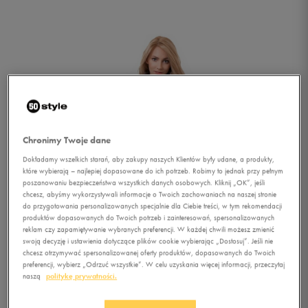
Chronimy Twoje dane
Dokładamy wszelkich starań, aby zakupy naszych Klientów były udane, a produkty,
które wybierają – najlepiej dopasowane do ich potrzeb. Robimy to jednak przy pełnym
poszanowaniu bezpieczeństwa wszystkich danych osobowych. Kliknij „OK”, jeśli
chcesz, abyśmy wykorzystywali informacje o Twoich zachowaniach na naszej stronie
do przygotowania personalizowanych specjalnie dla Ciebie treści, w tym rekomendacji
produktów dopasowanych do Twoich potrzeb i zainteresowań, spersonalizowanych
reklam czy zapamiętywanie wybranych preferencji. W każdej chwili możesz zmienić
swoją decyzję i ustawienia dotyczące plików cookie wybierając „Dostosuj”. Jeśli nie
chcesz otrzymywać spersonalizowanej oferty produktów, dopasowanych do Twoich
1/5
preferencji, wybierz „Odrzuć wszystkie”. W celu uzyskania więcej informacji, przeczytaj
naszą
politykę prywatności.