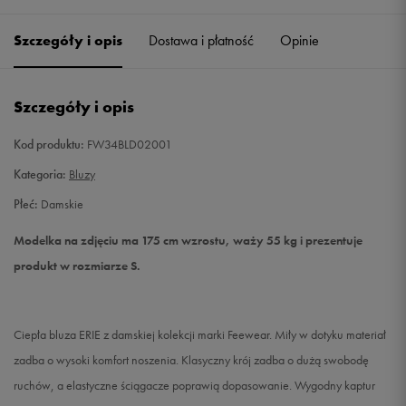
Szczegóły i opis
Dostawa i płatność
Opinie
S
Powiadom o dostępności
M
Powiadom o dostępności
Szczegóły i opis
L
Powiadom o dostępności
Kod produktu:
FW34BLD02001
Kategoria:
Bluzy
Płeć:
Damskie
Modelka na zdjęciu ma 175 cm wzrostu, waży 55 kg i prezentuje
produkt w rozmiarze S.
Ciepła bluza ERIE z damskiej kolekcji marki Feewear. Miły w dotyku materiał
zadba o wysoki komfort noszenia. Klasyczny krój zadba o dużą swobodę
ruchów, a elastyczne ściągacze poprawią dopasowanie. Wygodny kaptur