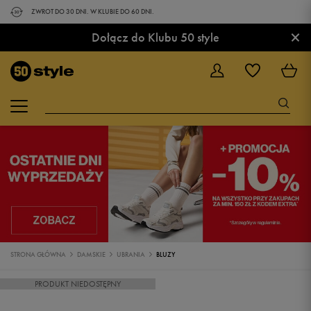
ZWROT DO 30 DNI. W KLUBIE DO 60 DNI.
×
Dołącz do Klubu 50 style
STRONA GŁÓWNA
DAMSKIE
UBRANIA
BLUZY
PRODUKT NIEDOSTĘPNY