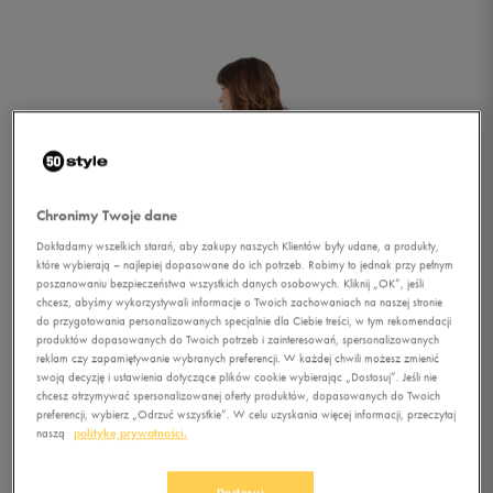
Chronimy Twoje dane
Dokładamy wszelkich starań, aby zakupy naszych Klientów były udane, a produkty,
które wybierają – najlepiej dopasowane do ich potrzeb. Robimy to jednak przy pełnym
poszanowaniu bezpieczeństwa wszystkich danych osobowych. Kliknij „OK”, jeśli
chcesz, abyśmy wykorzystywali informacje o Twoich zachowaniach na naszej stronie
do przygotowania personalizowanych specjalnie dla Ciebie treści, w tym rekomendacji
produktów dopasowanych do Twoich potrzeb i zainteresowań, spersonalizowanych
reklam czy zapamiętywanie wybranych preferencji. W każdej chwili możesz zmienić
swoją decyzję i ustawienia dotyczące plików cookie wybierając „Dostosuj”. Jeśli nie
chcesz otrzymywać spersonalizowanej oferty produktów, dopasowanych do Twoich
preferencji, wybierz „Odrzuć wszystkie”. W celu uzyskania więcej informacji, przeczytaj
1/2
naszą
politykę prywatności.
Dostosuj