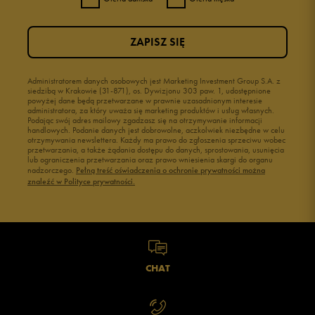
ZAPISZ SIĘ
Administratorem danych osobowych jest Marketing Investment Group S.A. z
siedzibą w Krakowie (31-871), os. Dywizjonu 303 paw. 1, udostępnione
powyżej dane będą przetwarzane w prawnie uzasadnionym interesie
administratora, za który uważa się marketing produktów i usług własnych.
Podając swój adres mailowy zgadzasz się na otrzymywanie informacji
handlowych. Podanie danych jest dobrowolne, aczkolwiek niezbędne w celu
otrzymywania newslettera. Każdy ma prawo do zgłoszenia sprzeciwu wobec
przetwarzania, a także żądania dostępu do danych, sprostowania, usunięcia
lub ograniczenia przetwarzania oraz prawo wniesienia skargi do organu
nadzorczego.
Pełną treść oświadczenia o ochronie prywatności można
znaleźć w Polityce prywatności.
CHAT