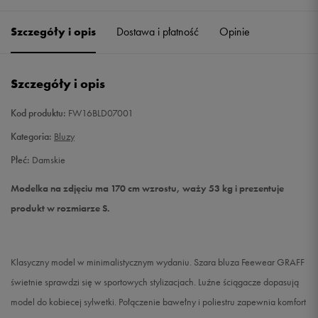
Szczegóły i opis
Dostawa i płatność
Opinie
M
Powiadom o dostępności
L
Powiadom o dostępności
Szczegóły i opis
Kod produktu:
FW16BLD07001
Kategoria:
Bluzy
Płeć:
Damskie
Modelka na zdjęciu ma 170 cm wzrostu, waży 53 kg i prezentuje
produkt w rozmiarze S.
Klasyczny model w minimalistycznym wydaniu. Szara bluza Feewear GRAFF
świetnie sprawdzi się w sportowych stylizacjach. Luźne ściągacze dopasują
model do kobiecej sylwetki. Połączenie bawełny i poliestru zapewnia komfort