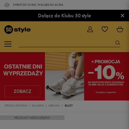
ZWROT DO 30 DNI. W KLUBIE DO 60 DNI.
×
Dołącz do Klubu 50 style
STRONA GŁÓWNA
DAMSKIE
UBRANIA
BLUZY
PRODUKT NIEDOSTĘPNY