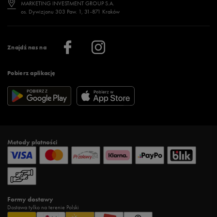
Jak wybrać buty na zimę?
Stylizacje damskie
Sklepy stacjonarne
MARKETING INVESTMENT GROUP S.A.
os. Dywizjonu 303 Paw. 1, 31-871 Kraków
Więcej >
Klub 50 style
Regulamin sklepu 50 style
Praca
Regulamin aplikacji 50 style
Informacje o firmie
Więcej regulaminów >
Znajdź nas na
Pobierz aplikację
Metody płatności
Formy dostawy
Dostawa tylko na terenie Polski