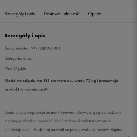
Szczegóły i opis
Dostawa i płatność
Opinie
L
Powiadom o dostępności
XL
Powiadom o dostępności
Szczegóły i opis
XXL
Powiadom o dostępności
Kod produktu:
FWV15BLM01001
Kategoria:
Bluzy
Płeć:
Męskie
Model na zdjęciu ma 181 cm wzrostu, waży 72 kg i prezentuje
produkt w rozmiarze M.
Sportstylowa propozycja od marki Feewear z łatwością się odnajdzie w
męskiej garderobie. Model ODILLO zadba o komfort noszenia w
chłodniejsze dni. Prosty krój pozwoli na pełną swobodę ruchów. Kaptur i