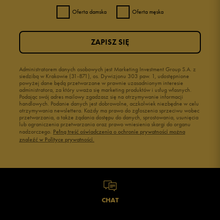
Oferta damska
Oferta męska
ZAPISZ SIĘ
Administratorem danych osobowych jest Marketing Investment Group S.A. z
siedzibą w Krakowie (31-871), os. Dywizjonu 303 paw. 1, udostępnione
powyżej dane będą przetwarzane w prawnie uzasadnionym interesie
administratora, za który uważa się marketing produktów i usług własnych.
Podając swój adres mailowy zgadzasz się na otrzymywanie informacji
handlowych. Podanie danych jest dobrowolne, aczkolwiek niezbędne w celu
otrzymywania newslettera. Każdy ma prawo do zgłoszenia sprzeciwu wobec
przetwarzania, a także żądania dostępu do danych, sprostowania, usunięcia
lub ograniczenia przetwarzania oraz prawo wniesienia skargi do organu
nadzorczego.
Pełną treść oświadczenia o ochronie prywatności można
znaleźć w Polityce prywatności.
CHAT