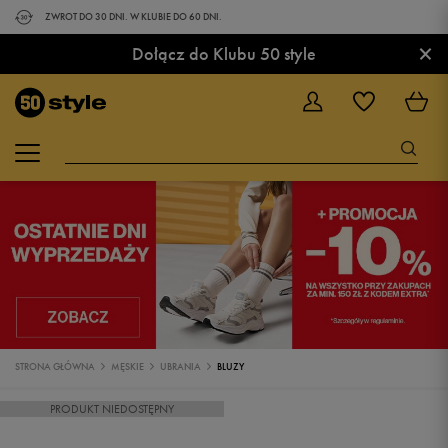
ZWROT DO 30 DNI. W KLUBIE DO 60 DNI.
×
Dołącz do Klubu 50 style
STRONA GŁÓWNA
MĘSKIE
UBRANIA
BLUZY
PRODUKT NIEDOSTĘPNY