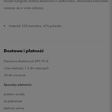
kieszeń kangurek zostaną docenione w użytkowaniu. Stonowana kolorystyka
wpasuje się w wiele stylizacji.
Materiał: 55% bawełna, 45% poliester
Dostawa i płatność
Darmowa dostawa od 299,99 zł
Czas realizacji 1-5 dni roboczych
30 dni na zwrot
Sposoby płatności:
przelew zwykły
za pobraniem
płatność online