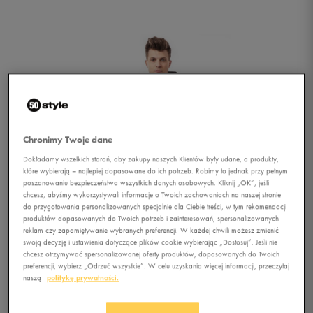
Chronimy Twoje dane
Dokładamy wszelkich starań, aby zakupy naszych Klientów były udane, a produkty,
które wybierają – najlepiej dopasowane do ich potrzeb. Robimy to jednak przy pełnym
poszanowaniu bezpieczeństwa wszystkich danych osobowych. Kliknij „OK”, jeśli
chcesz, abyśmy wykorzystywali informacje o Twoich zachowaniach na naszej stronie
do przygotowania personalizowanych specjalnie dla Ciebie treści, w tym rekomendacji
produktów dopasowanych do Twoich potrzeb i zainteresowań, spersonalizowanych
reklam czy zapamiętywanie wybranych preferencji. W każdej chwili możesz zmienić
swoją decyzję i ustawienia dotyczące plików cookie wybierając „Dostosuj”. Jeśli nie
chcesz otrzymywać spersonalizowanej oferty produktów, dopasowanych do Twoich
1/6
preferencji, wybierz „Odrzuć wszystkie”. W celu uzyskania więcej informacji, przeczytaj
naszą
politykę prywatności.